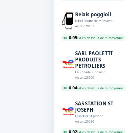
Relais poggioli
N194 Route de Mezzavia
Ajaccio
20167
fermé
↓ 0.05
€/l en dessous de la moyenne
SARL PAOLETTI
PRODUITS
PETROLIERS
La Rocade Finosello
Ajaccio
20000
↓ 0.04
€/l en dessous de la moyenne
SAS STATION ST
JOSEPH
Quartier St Joseph
Ajaccio
20090
↓ 0.02
€/l en dessous de la moyenne