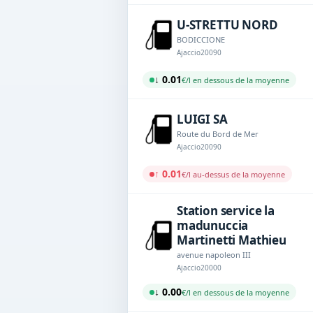
U-STRETTU NORD
BODICCIONE
Ajaccio
20090
↓ 0.01
€/l en dessous de la moyenne
LUIGI SA
Route du Bord de Mer
Ajaccio
20090
↑ 0.01
€/l au-dessus de la moyenne
Station service la
madunuccia
Martinetti Mathieu
avenue napoleon III
Ajaccio
20000
↓ 0.00
€/l en dessous de la moyenne