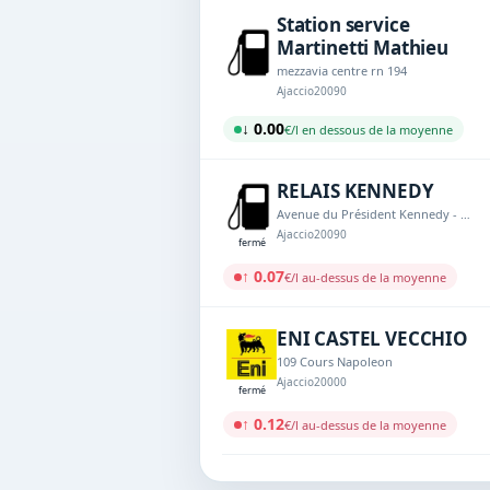
Station service
Martinetti Mathieu
mezzavia centre rn 194
Ajaccio
20090
↓ 0.00
€/l en dessous de la moyenne
RELAIS KENNEDY
Avenue du Président Kennedy - HLM Bat P
Ajaccio
20090
fermé
↑ 0.07
€/l au-dessus de la moyenne
ENI CASTEL VECCHIO
109 Cours Napoleon
Ajaccio
20000
fermé
↑ 0.12
€/l au-dessus de la moyenne