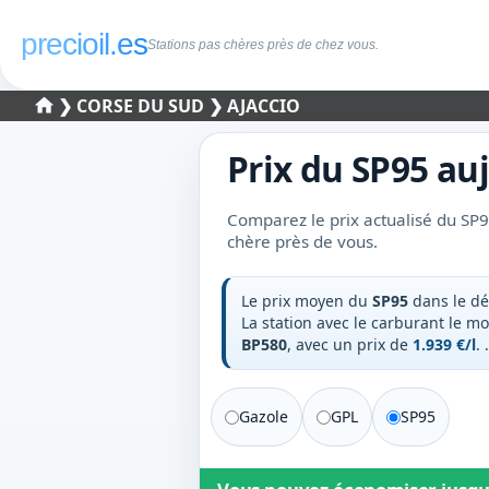
precioil.es
Stations pas chères près de chez vous.
❯
CORSE DU SUD
❯ AJACCIO
Prix du
SP95
auj
Comparez le prix actualisé du SP95
chère près de vous.
Le prix moyen du
SP95
dans le d
La station avec le carburant le m
BP580
, avec un prix de
1.939 €/l
.
.
Gazole
GPL
SP95