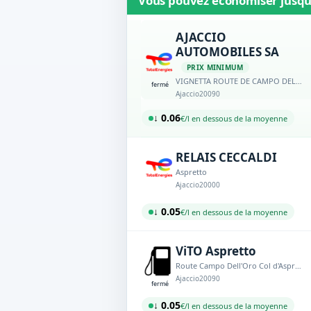
Vous pouvez économiser jusq
AJACCIO
AUTOMOBILES SA
PRIX MINIMUM
VIGNETTA ROUTE DE CAMPO DELL ORO BP580
fermé
Ajaccio
20090
↓ 0.06
€/l en dessous de la moyenne
RELAIS CECCALDI
Aspretto
Ajaccio
20000
↓ 0.05
€/l en dessous de la moyenne
ViTO Aspretto
Route Campo Dell'Oro Col d'Aspretto
Ajaccio
20090
fermé
↓ 0.05
€/l en dessous de la moyenne