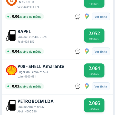
EN 15 Km 50
10/08/26
Cachada
4615-178
↓ 0.06
abaixo da média
Ver ficha
RAPEL
2.052
Rua da Cruz 406 - Real
03/08/26
Real
4605-359
↓ 0.04
abaixo da média
Ver ficha
P08 - SHELL Amarante
2.064
Lugar do Ferro, nº 593
10/08/26
Lufrei
4600-681
↓ 0.03
abaixo da média
Ver ficha
PETROBOIM LDA
2.066
Rua de Aboim nº637
10/08/26
Aboim
4600-510