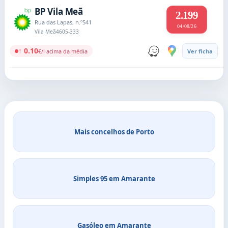
BP Vila Meã
2.199
Rua das Lapas, n.º541
04/08/26
Vila Meã
4605-333
↑ 0.10
€/l acima da média
Ver ficha
Mais concelhos de Porto
Simples 95 em Amarante
Gasóleo em Amarante