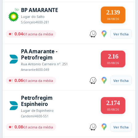
BP AMARANTE
2.139
Lugar do Salto
04/08/26
S.Gonçalo
4600-281
↑ 0.04
€/l acima da média
Ver ficha
PA Amarante -
2.16
Petrofregim
03/08/26
Rua Antonio Carneiro nº. 251
Amarante
4600-049
↑ 0.06
€/l acima da média
Ver ficha
Petrofregim
2.174
Espinheiro
03/08/26
Lugar de Espinheiro
Candemil
4600-551
↑ 0.08
€/l acima da média
Ver ficha