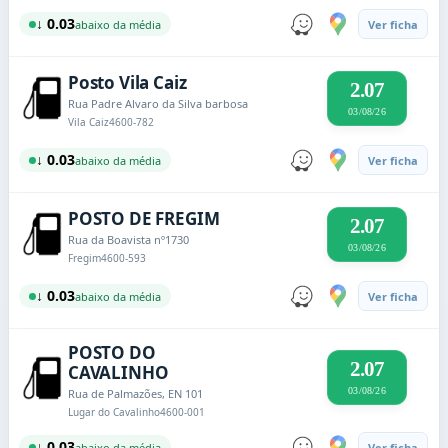
↓ 0.03
abaixo da média
Ver ficha
Posto Vila Caiz
2.07
Rua Padre Alvaro da Silva barbosa
03/08/26
Vila Caiz
4600-782
↓ 0.03
abaixo da média
Ver ficha
POSTO DE FREGIM
2.07
Rua da Boavista nº1730
03/08/26
Fregim
4600-593
↓ 0.03
abaixo da média
Ver ficha
POSTO DO
2.07
CAVALINHO
03/08/26
Rua de Palmazões, EN 101
Lugar do Cavalinho
4600-001
↓ 0.03
abaixo da média
Ver ficha