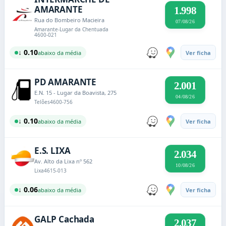
AMARANTE
1.998
Rua do Bombeiro Macieira
07/08/26
Amarante-Lugar da Chentuada
4600-021
↓ 0.10
abaixo da média
Ver ficha
PD AMARANTE
2.001
E.N. 15 - Lugar da Boavista, 275
04/08/26
Telões
4600-756
↓ 0.10
abaixo da média
Ver ficha
E.S. LIXA
2.034
Av. Alto da Lixa nº 562
10/08/26
Lixa
4615-013
↓ 0.06
abaixo da média
Ver ficha
GALP Cachada
2.037