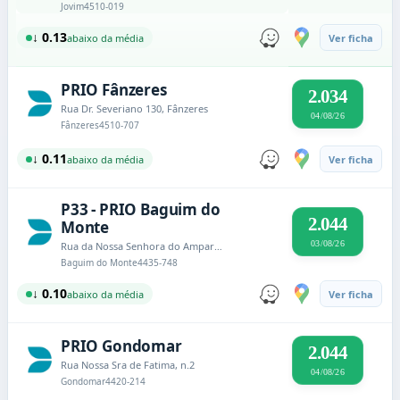
Jovim
4510-019
↓ 0.13
abaixo da média
Ver ficha
PRIO Fânzeres
2.034
Rua Dr. Severiano 130, Fânzeres
04/08/26
Fânzeres
4510-707
↓ 0.11
abaixo da média
Ver ficha
P33 - PRIO Baguim do
2.044
Monte
03/08/26
Rua da Nossa Senhora do Amparo 1053, Baguim do Monte
Baguim do Monte
4435-748
↓ 0.10
abaixo da média
Ver ficha
PRIO Gondomar
2.044
Rua Nossa Sra de Fatima, n.2
04/08/26
Gondomar
4420-214