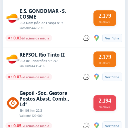
E.S. GONDOMAR - S.
2.179
COSME
03/08/26
Rua Dom João de França nº 9
Ramalde
4420-110
↑ 0.03
€/l acima da média
Ver ficha
REPSOL Rio Tinto II
2.179
Rua de Rebordões n.º 297
03/08/26
Rio Tinto
4435-416
↑ 0.03
€/l acima da média
Ver ficha
Gepoil - Soc. Gestora
Postos Abast. Comb.,
2.194
Ldª
03/08/26
EN 108 Km 22,3
Valbom
4420-000
↑ 0.05
€/l acima da média
Ver ficha