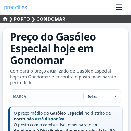
☰
precioil.es
❯
PORTO
❯ GONDOMAR
Preço do
Gasóleo
Especial
hoje em
Gondomar
Compara o preço atualizado de Gasóleo Especial
hoje em Gondomar e encontra o posto mais barato
perto de ti.
Marca
MARCA
O preço médio do
Gasóleo Especial
no distrito de
Porto
não está disponível
.
O posto com o combustível mais barato em
Gondomar
é
Distrijovim - Supermercados Lda - PA