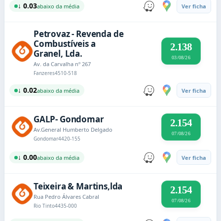
↓ 0.03
abaixo da média
Ver ficha
Petrovaz - Revenda de
Combustíveis a
2.138
Granel, Lda.
03/08/26
Av. da Carvalha nº 267
Fanzeres
4510-518
↓ 0.02
abaixo da média
Ver ficha
GALP- Gondomar
2.154
Av.General Humberto Delgado
07/08/26
Gondomar
4420-155
↓ 0.00
abaixo da média
Ver ficha
Teixeira & Martins,lda
2.154
Rua Pedro Álvares Cabral
07/08/26
Rio Tinto
4435-000