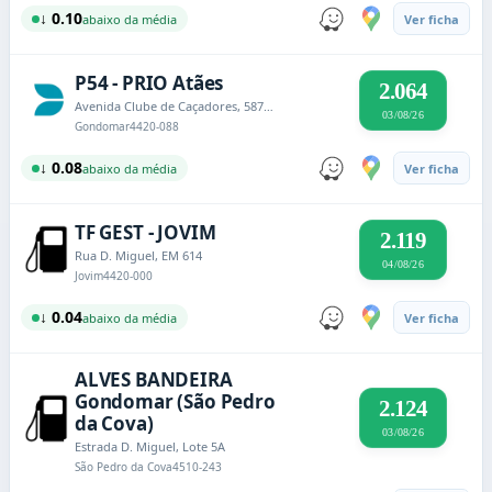
↓ 0.10
abaixo da média
Ver ficha
P54 - PRIO Atães
2.064
Avenida Clube de Caçadores, 5875 - Lugar de Atães - Jovim
03/08/26
Gondomar
4420-088
↓ 0.08
abaixo da média
Ver ficha
TF GEST - JOVIM
2.119
Rua D. Miguel, EM 614
04/08/26
Jovim
4420-000
↓ 0.04
abaixo da média
Ver ficha
ALVES BANDEIRA
Gondomar (São Pedro
2.124
da Cova)
03/08/26
Estrada D. Miguel, Lote 5A
São Pedro da Cova
4510-243