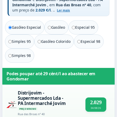
Intermarché Jovim
, em
Rua das Broas nº 40
, com
um preço de
2.029 €/l
.
..
Ler mais
Gasóleo Especial
Gasóleo
Especial 95
Simples 95
Gasóleo Colorido
Especial 98
Simples 98
Podes poupar até
29 cént/l
ao abastecer em
Gondomar
Distrijovim -
Supermercados Lda -
2.029
PA Intermarché Jovim
04/08/26
PREÇO MINIMO
Rua das Broas nº 40