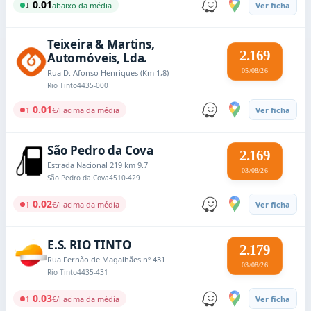
↓ 0.01
abaixo da média
Ver ficha
Teixeira & Martins,
2.169
Automóveis, Lda.
05/08/26
Rua D. Afonso Henriques (Km 1,8)
Rio Tinto
4435-000
↑ 0.01
€/l acima da média
Ver ficha
São Pedro da Cova
2.169
Estrada Nacional 219 km 9.7
03/08/26
São Pedro da Cova
4510-429
↑ 0.02
€/l acima da média
Ver ficha
E.S. RIO TINTO
2.179
Rua Fernão de Magalhães nº 431
03/08/26
Rio Tinto
4435-431
↑ 0.03
€/l acima da média
Ver ficha