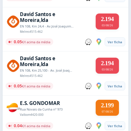
David Santos e
2.194
Moreira,lda
03/08/26
EN 108, Km 24,4 - Av.José Joaquim Ferreira, nº 5272
Melres
4515-462
↑ 0.05
€/l acima da média
Ver ficha
David Santos e
2.194
Moreira,lda
03/08/26
EN 108, Km 25,100 - Av. José Joaquim Ferreira
Melres
4515-462
↑ 0.05
€/l acima da média
Ver ficha
E.S. GONDOMAR
2.199
Rua Novais da Cunha nº 973
07/08/26
Valbom
4420-000
↑ 0.04
€/l acima da média
Ver ficha