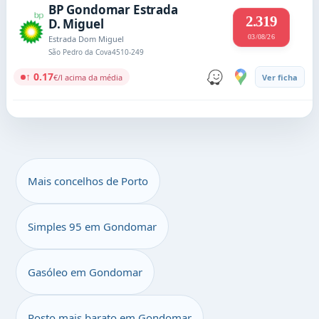
BP Gondomar Estrada
2.319
D. Miguel
03/08/26
Estrada Dom Miguel
São Pedro da Cova
4510-249
↑ 0.17
€/l acima da média
Ver ficha
Mais concelhos de Porto
Simples 95 em Gondomar
Gasóleo em Gondomar
Posto mais barato em Gondomar