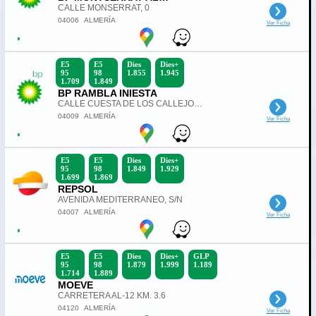
CALLE MONSERRAT, 0
04006
ALMERÍA
Ver Ficha
E5
E5
Dies
Dies+
95
98
1.855
1.945
1.709
1.849
BP RAMBLA INIESTA
CALLE CUESTA DE LOS CALLEJONES, 0
04009
ALMERÍA
Ver Ficha
E5
E5
Dies
Dies+
95
98
1.849
1.929
1.699
1.869
REPSOL
AVENIDA MEDITERRANEO, S/N
04007
ALMERÍA
Ver Ficha
E5
E5
Dies
Dies+
GLP
95
98
1.879
1.999
1.189
1.714
1.889
MOEVE
CARRETERA AL-12 KM. 3.6
04120
ALMERÍA
Ver Ficha