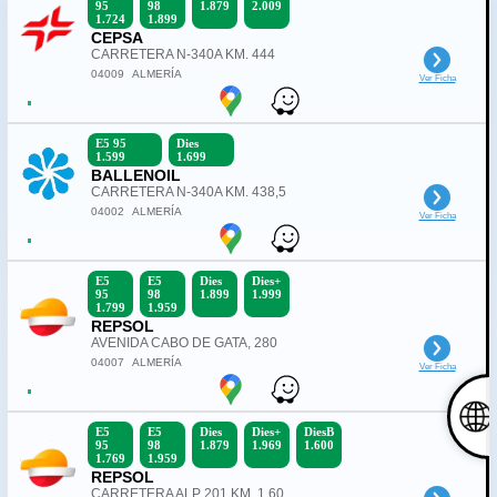
95
98
1.879
2.009
1.724
1.899
CEPSA
CARRETERA N-340A KM. 444
04009
ALMERÍA
Ver Ficha
E5 95
Dies
1.599
1.699
BALLENOIL
CARRETERA N-340A KM. 438,5
04002
ALMERÍA
Ver Ficha
E5
E5
Dies
Dies+
95
98
1.899
1.999
1.799
1.959
REPSOL
AVENIDA CABO DE GATA, 280
04007
ALMERÍA
Ver Ficha
E5
E5
Dies
Dies+
DiesB
95
98
1.879
1.969
1.600
1.769
1.959
REPSOL
CARRETERA ALP 201 KM. 1,60