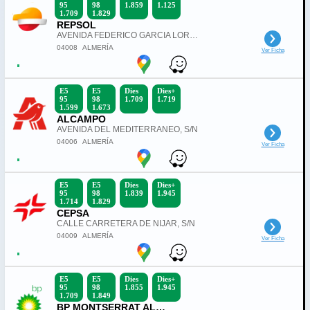
95
98
1.859
1.125
1.709
1.829
REPSOL
AVENIDA FEDERICO GARCIA LORCA, S/N
04008
ALMERÍA
Ver Ficha
E5
E5
Dies
Dies+
95
98
1.709
1.719
1.599
1.673
ALCAMPO
AVENIDA DEL MEDITERRANEO, S/N
04006
ALMERÍA
Ver Ficha
E5
E5
Dies
Dies+
95
98
1.839
1.945
1.714
1.829
CEPSA
CALLE CARRETERA DE NIJAR, S/N
04009
ALMERÍA
Ver Ficha
E5
E5
Dies
Dies+
95
98
1.855
1.945
1.709
1.849
BP MONTSERRAT ALMERIA