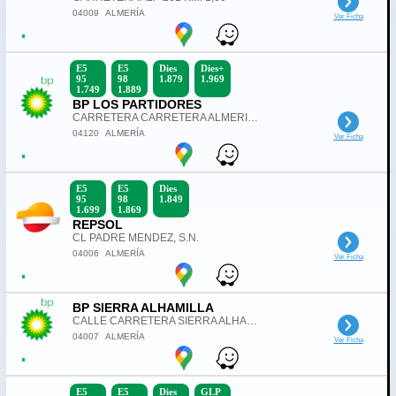
04009
ALMERÍA
Ver Ficha
E5
E5
Dies
Dies+
95
98
1.879
1.969
1.749
1.889
BP LOS PARTIDORES
CARRETERA CARRETERA ALMERIA KM. 201
04120
ALMERÍA
Ver Ficha
E5
E5
Dies
95
98
1.849
1.699
1.869
REPSOL
CL PADRE MENDEZ, S.N.
04006
ALMERÍA
Ver Ficha
BP SIERRA ALHAMILLA
CALLE CARRETERA SIERRA ALHAMILLA, 304
04007
ALMERÍA
Ver Ficha
E5
E5
Dies
GLP