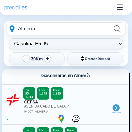
☰
precioil.es
Escribe
Elegir
la
tipo
ubicación
de
combustible:
30Km
Ordenar
Distancia
Gasolineras en Almería
E5
Dies
Dies+
95
1.879
1.999
1.714
CEPSA
AVENIDA CABO DE GATA, 4
04007
ALMERÍA
Ver Ficha
E5
E5
Dies
Dies+