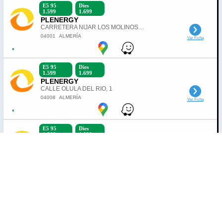
E5 95
Dies
1.599
1.699
PLENERGY
CARRETERA NIJAR LOS MOLINOS KM. 396
04001
ALMERÍA
Ver Ficha
E5 95
Dies
1.599
1.699
PLENERGY
CALLE OLULA DEL RIO, 1
04008
ALMERÍA
Ver Ficha
E5 95
Dies
1.599
1.699
PLENERGY
AVENIDA MEDITERRANEO, 184
04008
ALMERÍA
Ver Ficha
E5 95
Dies
1.629
1.729
SECTOROIL
CALLE ROSITA, 25
04001
ALMERÍA