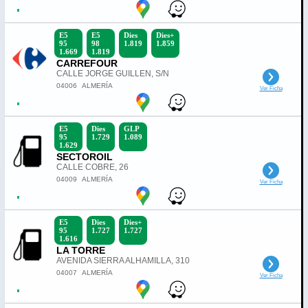
E5
E5
Dies
Dies+
95
98
1.819
1.859
1.669
1.819
CARREFOUR
CALLE JORGE GUILLEN, S/N
04006
ALMERÍA
Ver Ficha
E5
Dies
GLP
95
1.729
1.089
1.629
SECTOROIL
CALLE COBRE, 26
04009
ALMERÍA
Ver Ficha
E5
Dies
Dies+
95
1.727
1.727
1.616
LA TORRE
AVENIDA SIERRA ALHAMILLA, 310
04007
ALMERÍA
Ver Ficha