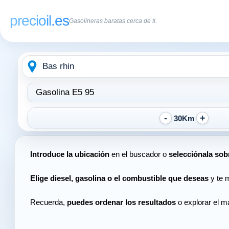
precioil.es
Gasolineras baratas cerca de ti.
Escribe
Elegir
la
tipo
ubicación
de
combustible:
30Km
Introduce la ubicación
en el buscador o
selecciónala sob
Elige diesel, gasolina o el combustible que deseas
y te m
Recuerda,
puedes ordenar los resultados
o explorar el ma