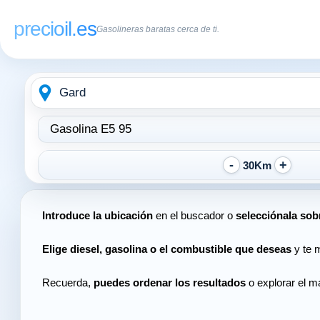
precioil.es
Gasolineras baratas cerca de ti.
Escribe
Elegir
la
tipo
ubicación
de
combustible:
30Km
Introduce la ubicación
en el buscador o
selecciónala sob
Elige diesel, gasolina o el combustible que deseas
y te m
Recuerda,
puedes ordenar los resultados
o explorar el ma