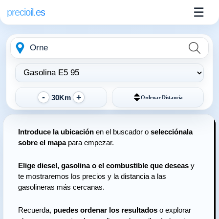
☰
precioil.es
Escribe
Elegir
la
tipo
ubicación
de
combustible:
30Km
Ordenar
Distancia
Introduce la ubicación
en el buscador o
selecciónala
sobre el mapa
para empezar.
Elige diesel, gasolina o el combustible que deseas
y
te mostraremos los precios y la distancia a las
gasolineras más cercanas.
Recuerda,
puedes ordenar los resultados
o explorar