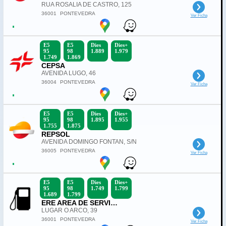
RUA ROSALIA DE CASTRO, 125
36001
PONTEVEDRA
Ver Ficha
E5
E5
Dies
Dies+
95
98
1.889
1.979
1.749
1.869
CEPSA
AVENIDA LUGO, 46
36004
PONTEVEDRA
Ver Ficha
E5
E5
Dies
Dies+
95
98
1.895
1.955
1.755
1.875
REPSOL
AVENIDA DOMINGO FONTAN, S/N
36005
PONTEVEDRA
Ver Ficha
E5
E5
Dies
Dies+
95
98
1.749
1.799
1.689
1.799
ERE AREA DE SERVICIO
LUGAR O ARCO, 39
36001
PONTEVEDRA
Ver Ficha