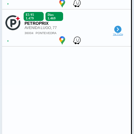
E5 95
Dies
1.479
1.469
PETROPRIX
AVENIDA LUGO, 77
36004
PONTEVEDRA
Ver Ficha