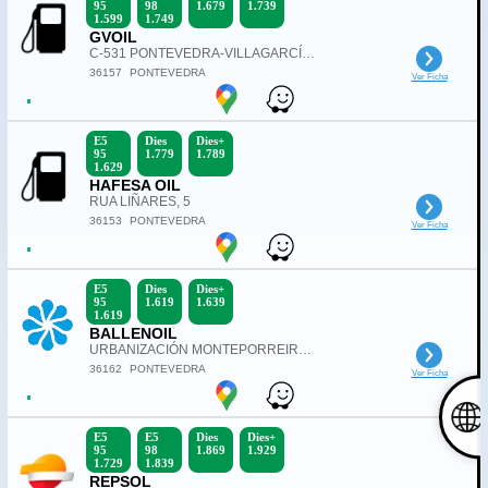
95
98
1.679
1.739
1.599
1.749
GVOIL
C-531 PONTEVEDRA-VILLAGARCÍA km 3,5
36157
PONTEVEDRA
Ver Ficha
E5
Dies
Dies+
95
1.779
1.789
1.629
HAFESA OIL
RUA LIÑARES, 5
36153
PONTEVEDRA
Ver Ficha
E5
Dies
Dies+
95
1.619
1.639
1.619
BALLENOIL
URBANIZACIÓN MONTEPORREIRO PARCELA CC-2 C/ITALIA CON C/ FRANCIA, S/N
36162
PONTEVEDRA
Ver Ficha
E5
E5
Dies
Dies+
95
98
1.869
1.929
1.729
1.839
REPSOL