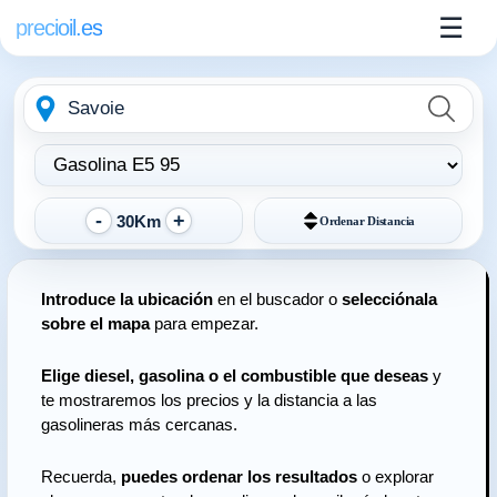
☰
precioil.es
Escribe
Elegir
la
tipo
ubicación
de
combustible:
30Km
Ordenar
Distancia
Introduce la ubicación
en el buscador o
selecciónala
sobre el mapa
para empezar.
Elige diesel, gasolina o el combustible que deseas
y
te mostraremos los precios y la distancia a las
gasolineras más cercanas.
Recuerda,
puedes ordenar los resultados
o explorar