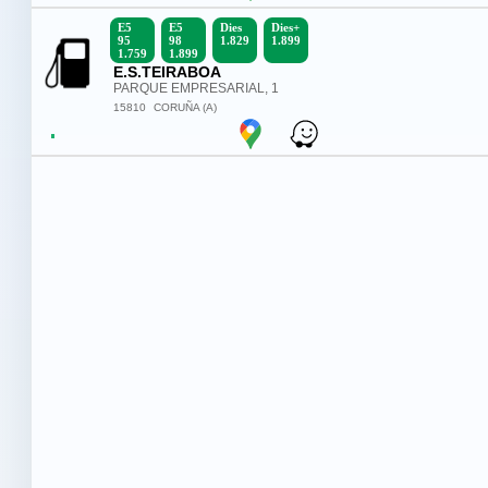
E5
E5
Dies
Dies+
95
98
1.829
1.899
1.759
1.899
E.S.TEIRABOA
PARQUE EMPRESARIAL, 1
15810
CORUÑA (A)