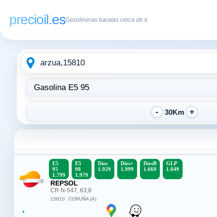
precioil.es
Gasolineras baratas cerca de ti.
Escribe
Elegir
la
tipo
ubicación
de
combustible:
30Km
E5
E5
Dies
Dies+
DiesB
GLP
95
98
1.929
1.999
1.669
1.049
1.799
1.979
REPSOL
CR N-547, 63,8
15810
CORUÑA (A)