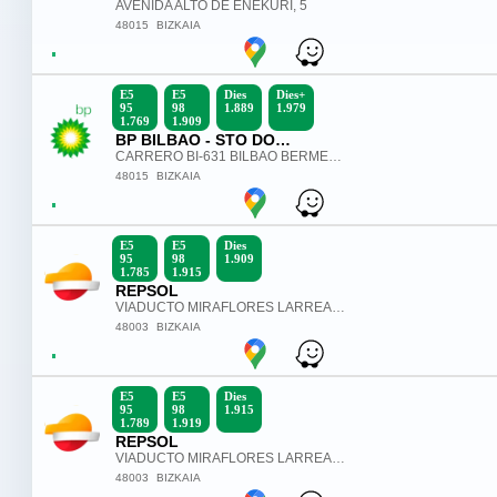
AVENIDA ALTO DE ENEKURI, 5
48015
BIZKAIA
E5
E5
Dies
Dies+
95
98
1.889
1.979
1.769
1.909
BP BILBAO - STO DOMINGO MI
CARRERO BI-631 BILBAO BERMEO, 11
48015
BIZKAIA
E5
E5
Dies
95
98
1.909
1.785
1.915
REPSOL
VIADUCTO MIRAFLORES LARREAGABURU, 1
48003
BIZKAIA
E5
E5
Dies
95
98
1.915
1.789
1.919
REPSOL
VIADUCTO MIRAFLORES LARREAGABURU, 2
48003
BIZKAIA