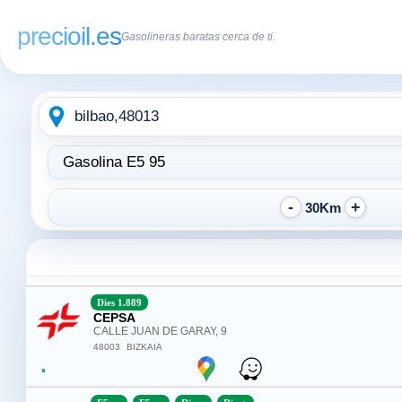
precioil.es
Gasolineras baratas cerca de ti.
Escribe
Elegir
la
tipo
ubicación
de
combustible:
30Km
Dies 1.889
CEPSA
CALLE JUAN DE GARAY, 9
48003
BIZKAIA