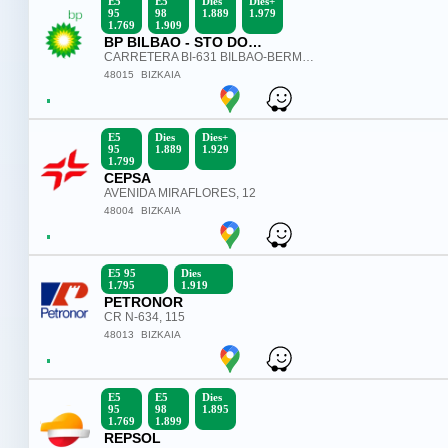
E5
E5
Dies
Dies+
95
98
1.889
1.979
1.769
1.909
BP BILBAO - STO DOMINGO MD
CARRETERA BI-631 BILBAO-BERMEO KM. 11
48015
BIZKAIA
E5
Dies
Dies+
95
1.889
1.929
1.799
CEPSA
AVENIDA MIRAFLORES, 12
48004
BIZKAIA
E5 95
Dies
1.795
1.919
PETRONOR
CR N-634, 115
48013
BIZKAIA
E5
E5
Dies
95
98
1.895
1.769
1.899
REPSOL