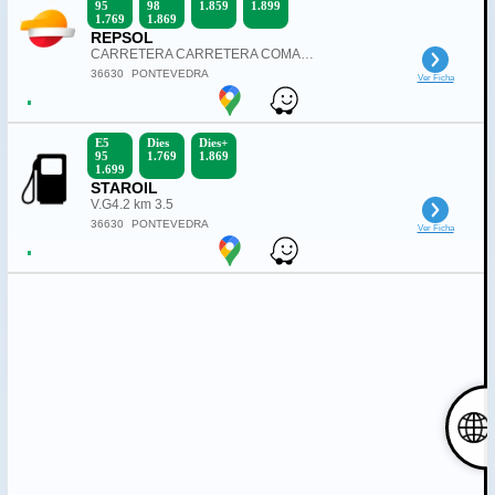
95
98
1.859
1.899
1.769
1.869
REPSOL
CARRETERA CARRETERA COMARCAL PO-550 KM. 35550
36630
PONTEVEDRA
Ver Ficha
E5
Dies
Dies+
95
1.769
1.869
1.699
STAROIL
V.G4.2 km 3.5
36630
PONTEVEDRA
Ver Ficha