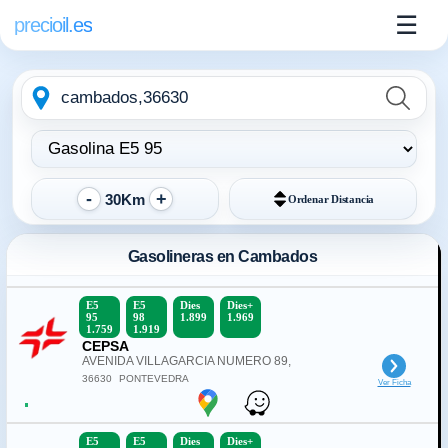
☰
precioil.es
Escribe
Elegir
la
tipo
ubicación
de
combustible:
30Km
Ordenar
Distancia
Gasolineras en Cambados
E5
E5
Dies
Dies+
95
98
1.899
1.969
1.759
1.919
CEPSA
AVENIDA VILLAGARCIA NUMERO 89,
36630
PONTEVEDRA
Ver Ficha
E5
E5
Dies
Dies+