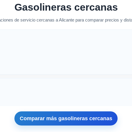
Gasolineras cercanas
ciones de servicio cercanas a Alicante para comparar precios y dista
canas en Alicante/Alacant
Comparar más gasolineras cercanas