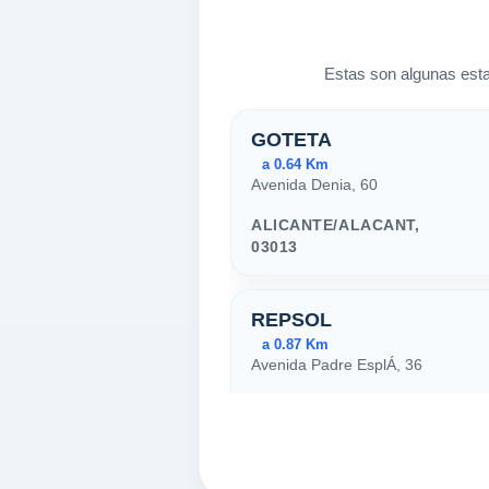
Estas son algunas esta
Estaciones cer
GOTETA
a 0.64 Km
Avenida Denia, 60
ALICANTE/ALACANT,
03013
REPSOL
a 0.87 Km
Avenida Padre EsplÁ, 36
ALICANTE/ALACANT,
03013