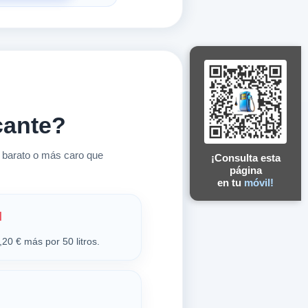
cante?
 barato o más caro que
¡Consulta esta
página
en tu
móvil!
l
20 € más por 50 litros.