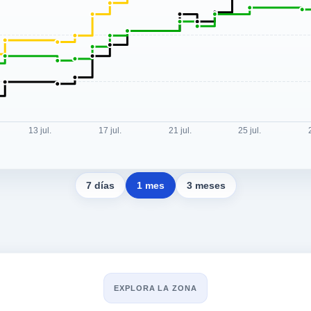
7 días
1 mes
3 meses
EXPLORA LA ZONA