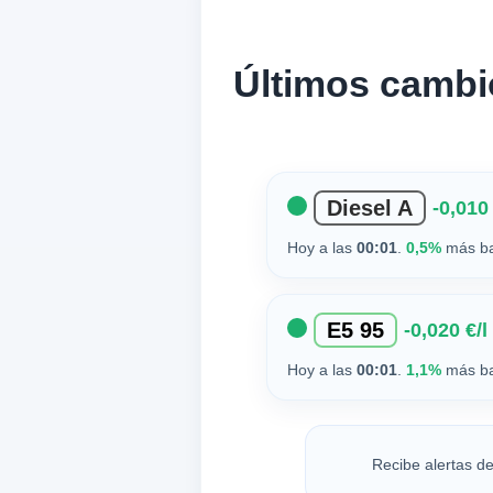
Últimos cambi
Diesel A
-0,010 
Hoy a las
00:01
.
0,5%
más ba
E5 95
-0,020 €/l
Hoy a las
00:01
.
1,1%
más ba
Recibe alertas de