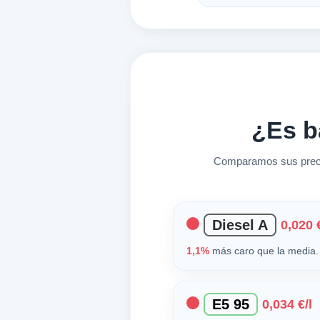
¿Es b
Comparamos sus precio
Diesel A
0,020 €
1,1%
más caro que la media. 
E5 95
0,034 €/l