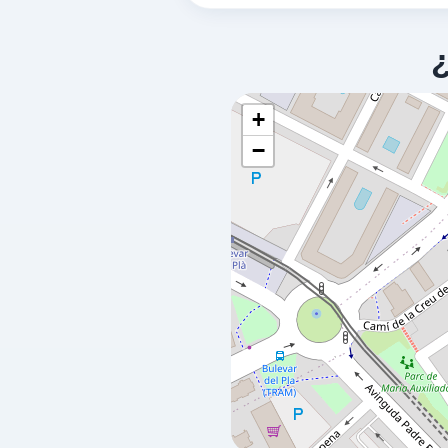
PLENERGY
a 1.17 Km
Calle Antonio Ramos CarratalÁ, 2
ALICANTE/ALACANT,
03013
+
−
ALCAMPO
a 1.23 Km
Avenida Antonio Ramos Carratala,
ALICANTE/ALACANT,
03013
REPSOL
a 1.45 Km
Avenida Jijona, 88
ALICANTE/ALACANT,
03013