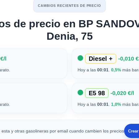
CAMBIOS RECIENTES DE PRECIO
os de precio en BP SANDO
Denia, 75
Diesel +
€/l
-0,010 €
rato.
Hoy a las
00:01
.
0,5%
más bar
E5 98
-0,020 €/l
rato.
Hoy a las
00:01
.
1,0%
más bar
 esta y otras gasolineras por email cuando cambien los precios
Crear