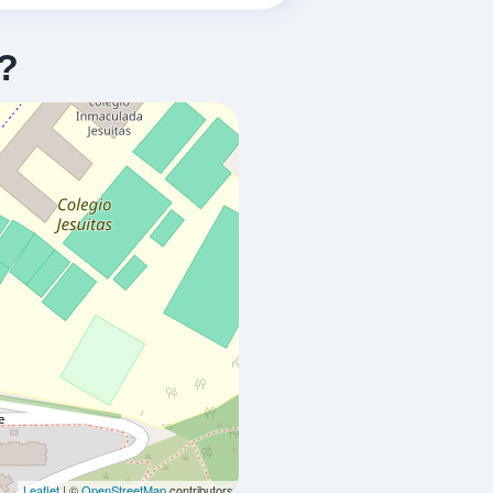
?
VER PRECIOS
VER PRECIOS
VER PRECIOS
Leaflet
| ©
OpenStreetMap
contributors