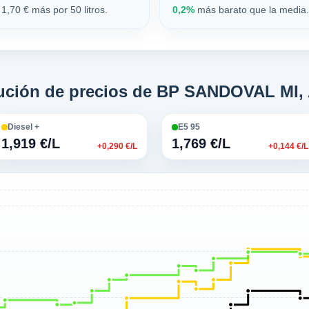
1,70 € más por 50 litros.
0,2%
más barato que la media. 
olución de precios de BP SANDOVAL MI,
Diesel +
E5 95
1,919 €/L
1,769 €/L
+0,290 €/L
+0,144 €/L