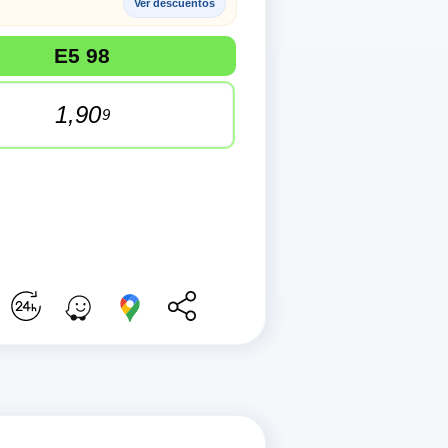
Ver descuentos
mbustibles disponibles: Diesel A, Diesel +, E5 95 y E5 98. Úl
E5 98
1,90
9