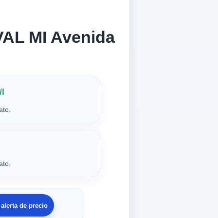
VAL MI Avenida
/l
ato.
ato.
 alerta de precio