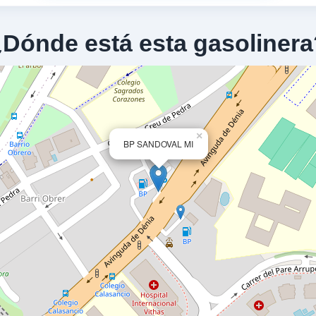
¿Dónde está esta gasolinera
6
×
BP SANDOVAL MI
 56