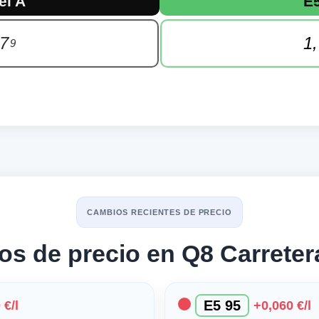
el A
E
87
1
9
CAMBIOS RECIENTES DE PRECIO
os de precio en Q8 Carreter
E5 95
 €/l
+0,060 €/l