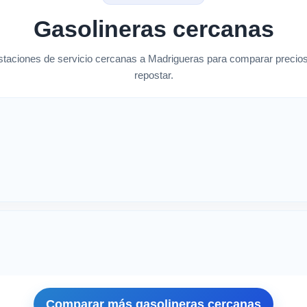
Gasolineras cercanas
taciones de servicio cercanas a Madrigueras para comparar precios
repostar.
rcanas en Madrigueras
Comparar más gasolineras cercanas