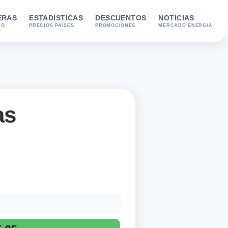
ERAS
ESTADISTICAS
DESCUENTOS
NOTICIAS
IO
PRECIOS PAISES
PROMOCIONES
MERCADO ENERGIA
as
Diesel A y E5 95. Última actualización registrada: 03/08/2026.