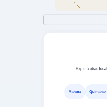
TARAZONA DE LA MANCHA,
02230
REPSOL
a 10.23 Km
Cl Avenida De La Roda, 1
TARAZONA DE LA MANCHA,
02230
COOP. LA
a 10.52 Km
Explora otras loc
Carretera Villagarcia Km. 0,1
TARAZONA DE LA MANCHA,
02230
Mahora
Quintanar
IMPERIO SDAD.