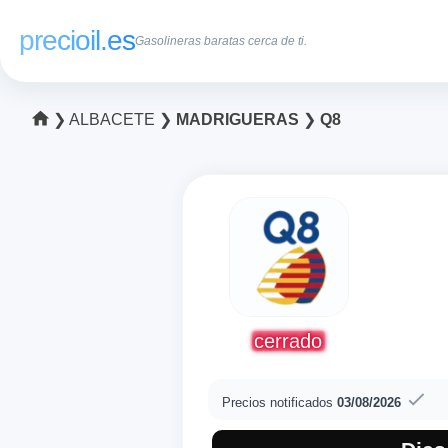
precioil.es
Gasolineras baratas cerca de ti.
❯
ALBACETE
❯
MADRIGUERAS
❯
Q8
cerrado
Precios notificados
03/08/2026
Precios actuales de
Consulta los precios actuales de