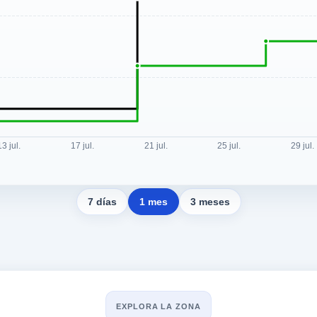
7 días
1 mes
3 meses
EXPLORA LA ZONA