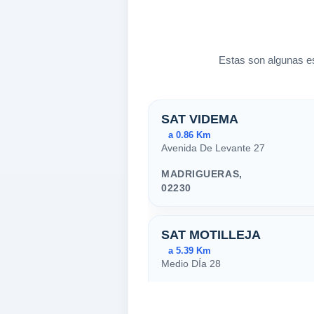
Estas son algunas es
Estaciones ce
SAT VIDEMA
a 0.86 Km
Avenida De Levante 27
MADRIGUERAS,
02230
SAT MOTILLEJA
a 5.39 Km
Medio DÍa 28
MOTILLEJA,
02230