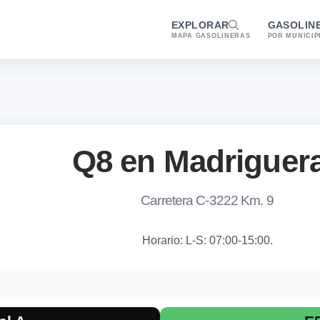
EXPLORAR
GASOLIN
MAPA GASOLINERAS
POR MUNICIP
Q8 en Madriguer
Carretera C-3222 Km. 9
Horario: L-S: 07:00-15:00.
 combustibles en Madrigueras
 la gasolinera Q8 Q8 en Madrigueras. Combustibles disponibles: 