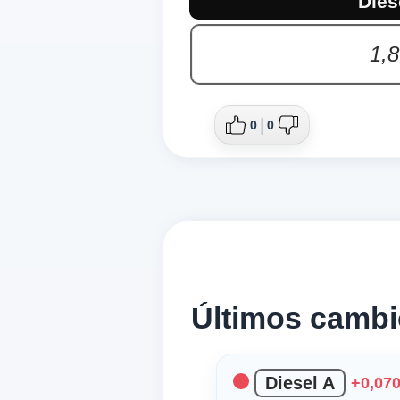
Dies
1,
0
0
Últimos cambi
Diesel A
+0,070