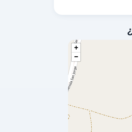
SECADEMA
a 6.41 Km
Camino Hortigosa, S/n
MAHORA,
02230
+
−
COOP SAN
a 9.28 Km
Ctra De LedaÑa S/n Km S/n
NAVAS DE JORQUERA,
02230
LA GAVIOTA
a 10.16 Km
Avenida Albacete, 35