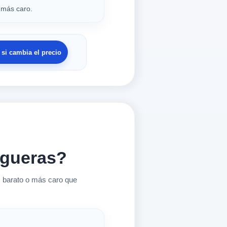
más caro.
si cambia el precio
igueras?
 barato o más caro que