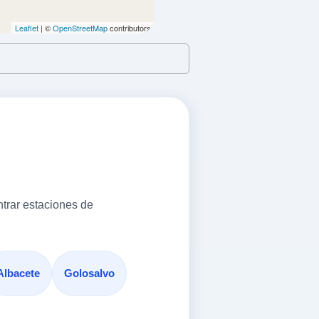
VER PRECIOS
Leaflet
| ©
OpenStreetMap
contributors
VER PRECIOS
trar estaciones de
VER PRECIOS
Albacete
Golosalvo