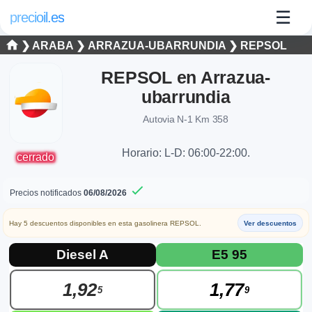
☰
precioil.es
❯
ARABA
❯
ARRAZUA-UBARRUNDIA
❯
REPSOL
REPSOL en Arrazua-
ubarrundia
Autovia N-1 Km 358
Horario: L-D: 06:00-22:00.
cerrado
Precios notificados
06/08/2026
Hay 5 descuentos disponibles en esta gasolinera REPSOL.
Ver descuentos
Precios actuales de combustibles en Arr
Consulta los precios actuales de la gasolinera REPSOL REPSO
Diesel A
E5 95
1,92
1,77
5
9