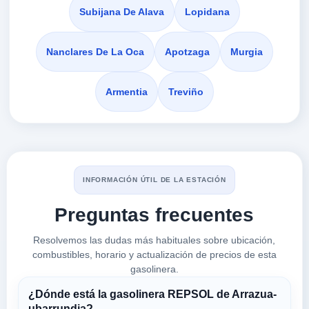
EROSKI
Subijana De Alava
Lopidana
a 4.32 Km
Calle Zaramaga, 1
Nanclares De La Oca
Apotzaga
Murgia
VER PRECIOS
VITORIA-GASTEIZ,
01520
Armentia
Treviño
LOW COST
a 4.47 Km
Avenida Del Zadorra, 144
VER PRECIOS
ABERASTURI,
01520
INFORMACIÓN ÚTIL DE LA ESTACIÓN
Preguntas frecuentes
ONA LOWCOST
a 4.89 Km
Resolvemos las dudas más habituales sobre ubicación,
Calle Agirrelanda, 12
combustibles, horario y actualización de precios de esta
VER PRECIOS
VITORIA-GASTEIZ,
gasolinera.
01520
¿Dónde está la gasolinera REPSOL de Arrazua-
ubarrundia?