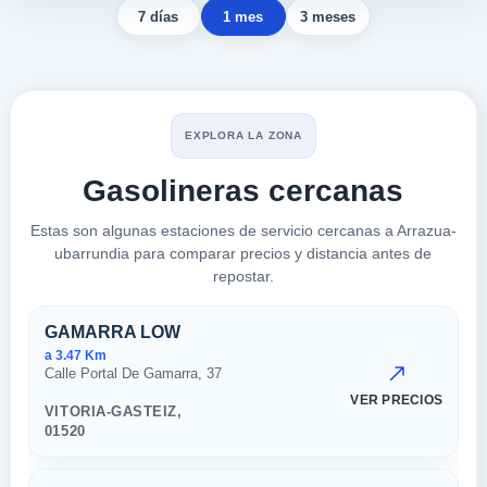
7 días
1 mes
3 meses
EXPLORA LA ZONA
Gasolineras cercanas
Estas son algunas estaciones de servicio cercanas a Arrazua-
ubarrundia para comparar precios y distancia antes de
repostar.
Estaciones cercanas en Arrazu
GAMARRA LOW
a 3.47 Km
Calle Portal De Gamarra, 37
VER PRECIOS
VITORIA-GASTEIZ,
01520