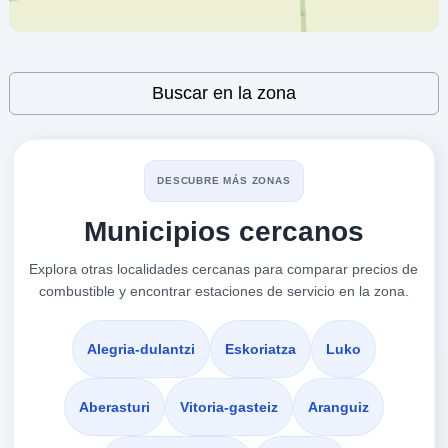
REPSOL
a 3.98 Km
Cl Portal De Elorriaga,17
VER PRECIOS
Leaflet
| ©
OpenStreetMap
contributors
VITORIA-GASTEIZ,
Buscar en la zona
01520
BP
a 4.02 Km
DESCUBRE MÁS ZONAS
Calle Deba, 1
Municipios cercanos
VER PRECIOS
VITORIA-GASTEIZ,
01520
Explora otras localidades cercanas para comparar precios de
combustible y encontrar estaciones de servicio en la zona.
PETRONOR
a 4.18 Km
Calle BetoÑo, 1
Alegria-dulantzi
Eskoriatza
Luko
VER PRECIOS
VITORIA-GASTEIZ,
01520
Aberasturi
Vitoria-gasteiz
Aranguiz