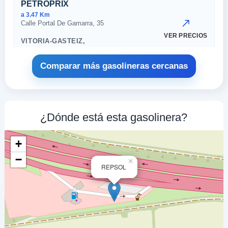
PETROPRIX
a 3.47 Km
Calle Portal De Gamarra, 35
VER PRECIOS
VITORIA-GASTEIZ,
01520
Comparar más gasolineras cercanas
REPSOL
a 3.82 Km
Av Avenida Del Cantabrico,8 -(pg Po
VER PRECIOS
¿Dónde está esta gasolinera?
VITORIA-GASTEIZ,
01520
+
ONAINDIA LOWCOST
−
×
REPSOL
a 3.87 Km
Calle Portal De Gamarra, 7
VER PRECIOS
VITORIA-GASTEIZ,
01520