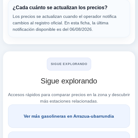
CEPSA
¿Cada cuánto se actualizan los precios?
a 5.61 Km
Los precios se actualizan cuando el operador notifica
Calle Venta De La Estrella, 3
cambios al registro oficial. En esta ficha, la última
VER PRECIOS
VITORIA-GASTEIZ,
notificación disponible es del 06/08/2026.
01520
Buscar en Arrazua-Ubarrundia
SIGUE EXPLORANDO
Sigue explorando
Accesos rápidos para comparar precios en la zona y descubrir
más estaciones relacionadas.
Ver más gasolineras en Arrazua-ubarrundia