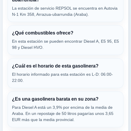
ONAINDIA
La estación de servicio REPSOL se encuentra en Autovia
a 5.17 Km
N-1 Km 358, Arrazua-ubarrundia (Araba).
Calle Portal De Arriaga, 66
VER PRECIOS
VITORIA-GASTEIZ,
01520
¿Qué combustibles ofrece?
En esta estación se pueden encontrar Diesel A, E5 95, E5
98 y Diesel HVO.
CEPSA
a 5.21 Km
Calle Reyes Catolicos, 2
¿Cuál es el horario de esta gasolinera?
VER PRECIOS
VITORIA-GASTEIZ,
El horario informado para esta estación es L-D: 06:00-
01520
22:00.
EUSKADILOWCOST
a 5.56 Km
¿Es una gasolinera barata en su zona?
Calle Venta De La Estrella, 5
Para Diesel A está un 3,9% por encima de la media de
VER PRECIOS
VITORIA-GASTEIZ,
Araba. En un repostaje de 50 litros pagarías unos 3,65
01520
EUR más que la media provincial.