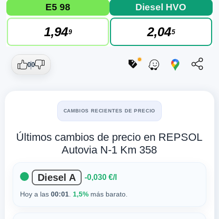
E5 98
Diesel HVO
1,94
2,04
9
5
0
0
CAMBIOS RECIENTES DE PRECIO
Últimos cambios de precio en REPSOL
Autovia N-1 Km 358
Diesel A
-0,030 €/l
Hoy a las
00:01
.
1,5%
más barato.