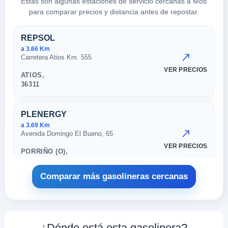
Estas son algunas estaciones de servicio cercanas a Mos
para comparar precios y distancia antes de repostar.
Estaciones cercanas en Mos
REPSOL
a 3.66 Km
Carretera Atios Km. 555
VER PRECIOS
ATIOS,
36311
PLENERGY
a 3.69 Km
Avenida Domingo El Bueno, 65
VER PRECIOS
PORRIÑO (O),
36311
Comparar más gasolineras cercanas
PLENERGY
a 3.73 Km
Avenida Domingo Bueno, 96
VER PRECIOS
¿Dónde está esta gasolinera?
PORRIÑO (O),