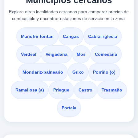
Municipios cercanos
CASILLA,
36311
Explora otras localidades cercanas para comparar precios de
combustible y encontrar estaciones de servicio en la zona.
PETROPRIX
a 4.55 Km
Avenida Antonio Palacios, 133
Mañofre-fontan
Cangas
Cabral-iglesia
VER PRECIOS
PORRIÑO (O),
36311
Verdeal
Veigadaña
Mos
Comesaña
Q8
Mondariz-balneario
Grixo
Porriño (o)
a 4.73 Km
Carretera Po 510 Km. 0,72
Ramallosa (a)
Priegue
Castro
Trasmaño
VER PRECIOS
ATIOS,
36311
Portela
PEINADOR
a 4.94 Km
Poligono Rua Anel Do Perral, 21
VER PRECIOS