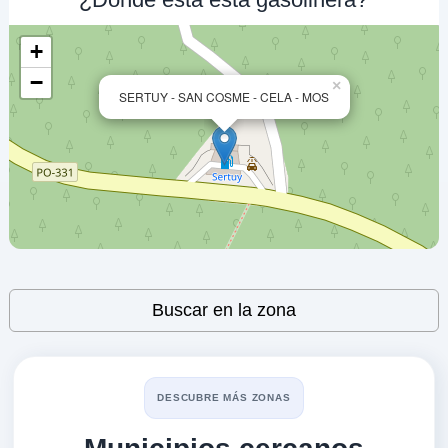
36311
+
MOEVE
−
×
SERTUY - SAN COSME - CELA - MOS
a 4.21 Km
Autovia A-55 Km. 10
VER PRECIOS
TAMEIGA (SAN MARTIÑO),
36311
MOEVE
a 4.25 Km
Autovia A-55 Km. 10
VER PRECIOS
Leaflet
| ©
OpenStreetMap
contributors
TAMEIGA (SAN MARTIÑO),
Buscar en la zona
36311
EASYGAS PORRIÑO
a 4.4 Km
DESCUBRE MÁS ZONAS
Carretera Po 510 Km. 0,350
VER PRECIOS