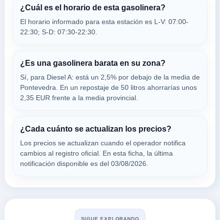
PORTELA,
¿Cuál es el horario de esta gasolinera?
36311
El horario informado para esta estación es L-V: 07:00-
22:30; S-D: 07:30-22:30.
STAROIL
a 5.82 Km
Poligono Pol. Ind. A Granxa, Sur Ppi 6, Se...
¿Es una gasolinera barata en su zona?
VER PRECIOS
PORRIÑO (O),
Sí, para Diesel A: está un 2,5% por debajo de la media de
36311
Pontevedra. En un repostaje de 50 litros ahorrarías unos
2,35 EUR frente a la media provincial.
REPSOL
a 5.97 Km
¿Cada cuánto se actualizan los precios?
Avenida Castrelos, 524
Los precios se actualizan cuando el operador notifica
VER PRECIOS
CASTRO,
cambios al registro oficial. En esta ficha, la última
36311
notificación disponible es del 03/08/2026.
Buscar en Mos
SIGUE EXPLORANDO