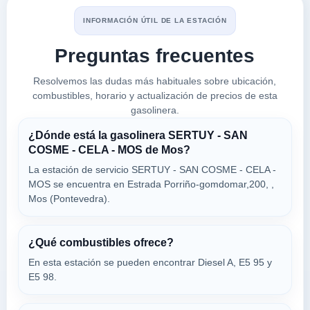
VEIGADAÑA,
36311
INFORMACIÓN ÚTIL DE LA ESTACIÓN
Preguntas frecuentes
REPSOL
a 5.31 Km
Resolvemos las dudas más habituales sobre ubicación,
Carretera Po-510 Km. 1,2
combustibles, horario y actualización de precios de esta
VER PRECIOS
ATIOS,
gasolinera.
36311
¿Dónde está la gasolinera SERTUY - SAN
COSME - CELA - MOS de Mos?
EL SOL
La estación de servicio SERTUY - SAN COSME - CELA -
a 5.5 Km
MOS se encuentra en Estrada Porriño-gomdomar,200, ,
Estrada Estrada PorriÑo- Redondela, 76
Mos (Pontevedra).
VER PRECIOS
MOS,
36311
¿Qué combustibles ofrece?
En esta estación se pueden encontrar Diesel A, E5 95 y
PLENERGY
E5 98.
a 5.56 Km
Avenida Do RebullÓn, 9
VER PRECIOS