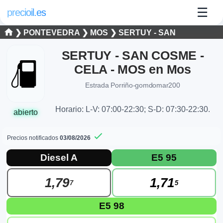
☰
precioil.es
❯
PONTEVEDRA
❯
MOS
❯ SERTUY - SAN
SERTUY - SAN COSME -
CELA - MOS en Mos
Estrada Porriño-gomdomar200
Horario: L-V: 07:00-22:30; S-D: 07:30-22:30.
abierto
Precios notificados
03/08/2026
Precios actuales de combustibles en Mo
Consulta los precios actuales de la gasolinera SERTUY - 
Diesel A
E5 95
1,79
1,71
7
5
E5 98