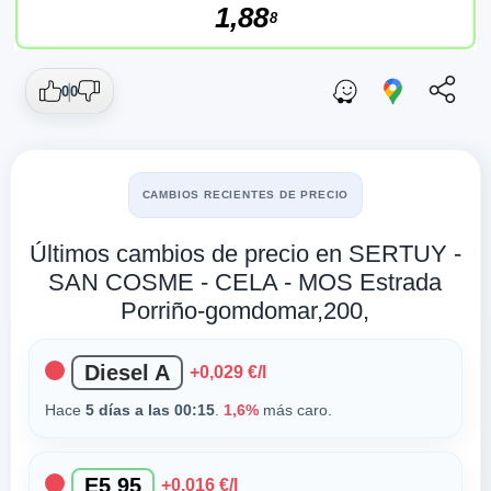
1,88
8
0
0
CAMBIOS RECIENTES DE PRECIO
Últimos cambios de precio en SERTUY -
SAN COSME - CELA - MOS Estrada
Porriño-gomdomar,200,
Diesel A
+0,029 €/l
Hace
5 días a las 00:15
.
1,6%
más caro.
E5 95
+0,016 €/l