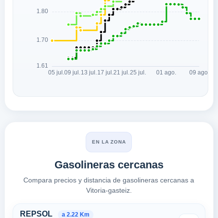
EN LA ZONA
Gasolineras cercanas
Compara precios y distancia de gasolineras cercanas a
Vitoria-gasteiz.
Estaciones cercanas en Vitoria
REPSOL
a 2.22 Km