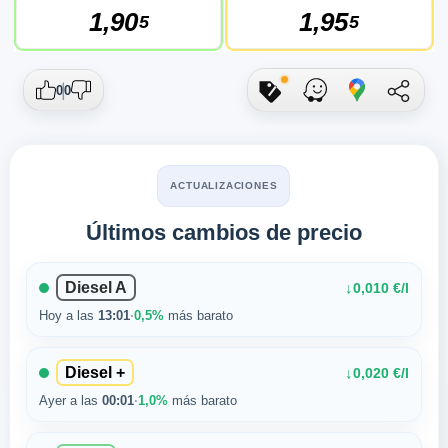
1,90
1,95
5
5
0
0
ACTUALIZACIONES
Últimos cambios de precio
Diesel A
↓
0,010 €/l
Hoy a las
13:01
·
0,5%
más barato
Diesel +
↓
0,020 €/l
Ayer a las
00:01
·
1,0%
más barato