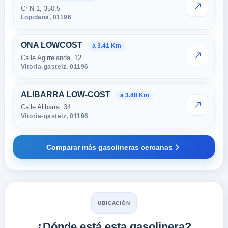
Cr N-1, 350,5
VER PRE
Lopidana,
01196
ONA LOWCOST
a 3.41 Km
Calle Agirrelanda, 12
VER PRE
Vitoria-gasteiz,
01196
ALIBARRA LOW-COST
a 3.48 Km
Calle Alibarra, 34
VER PRE
Vitoria-gasteiz,
01196
Comparar más gasolineras cercanas
UBICACIÓN
¿Dónde está esta gasolinera?