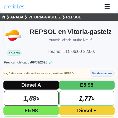
☰
precioil.es
❯
ARABA
❯
VITORIA-GASTEIZ
❯
REPSOL
REPSOL en Vitoria-gasteiz
Autovia Vitoria-atube Km. 6
Horario: L-D: 06:00-22:00.
abierto
Precios notificados
09/08/2026
Hay 5 descuentos disponibles en esta gasolinera REPSOL.
Ver descuentos
Precios actuales de combustibles en Vitor
Consulta los precios actuales de la gasolinera REPSOL REPSOL
Diesel A
E5 95
1,89
1,77
5
5
E5 98
Diesel +