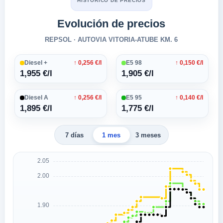
HISTÓRICO DE PRECIOS
Evolución de precios
REPSOL · AUTOVIA VITORIA-ATUBE KM. 6
Diesel +
↑ 0,256 €/l
E5 98
↑ 0,150 €/l
1,955 €/l
1,905 €/l
Diesel A
↑ 0,256 €/l
E5 95
↑ 0,140 €/l
1,895 €/l
1,775 €/l
7 días
1 mes
3 meses