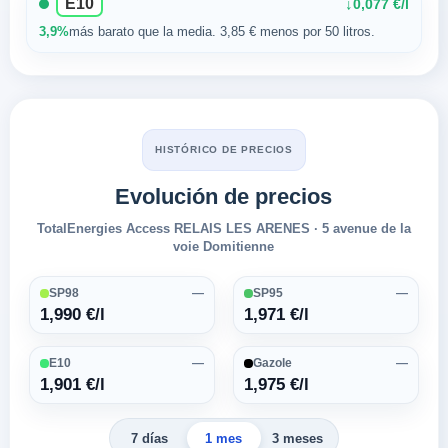
E10
↓
0,077 €/l
3,9%
más barato que la media. 3,85 € menos por 50 litros.
HISTÓRICO DE PRECIOS
Evolución de precios
TotalEnergies Access RELAIS LES ARENES · 5 avenue de la
voie Domitienne
SP98
—
SP95
—
1,990 €/l
1,971 €/l
E10
—
Gazole
—
1,901 €/l
1,975 €/l
7 días
1 mes
3 meses