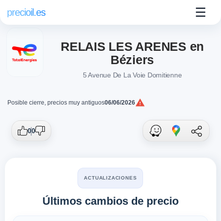
☰
precioil.es
RELAIS LES ARENES en
Béziers
5 Avenue De La Voie Domitienne
Posible cierre, precios muy antiguos
06/06/2026
Precios actuales de combustibles en Béz
Consulta los precios actuales de la gasolinera TotalEnergi
0
0
ACTUALIZACIONES
Últimos cambios de precio