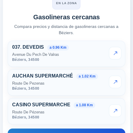
EN LA ZONA
Gasolineras cercanas
Compara precios y distancia de gasolineras cercanas a
Béziers.
Estaciones cercanas en Bézier
037. DEVEDIS
a 0.96 Km
Avenue Du Pech De Valras
VER PRE
Béziers,
34500
AUCHAN SUPERMARCHÉ
a 1.02 Km
Route De Pezenas
VER PRE
Béziers,
34500
CASINO SUPERMARCHE
a 1.08 Km
Route De Pézenas
VER PRE
Béziers,
34500