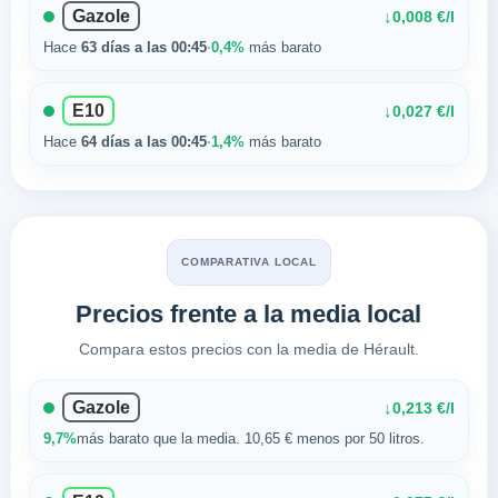
Gazole
↓
0,008 €/l
Hace
63 días a las 00:45
·
0,4%
más barato
E10
↓
0,027 €/l
Hace
64 días a las 00:45
·
1,4%
más barato
COMPARATIVA LOCAL
Precios frente a la media local
Compara estos precios con la media de Hérault.
Gazole
↓
0,213 €/l
9,7%
más barato que la media. 10,65 € menos por 50 litros.