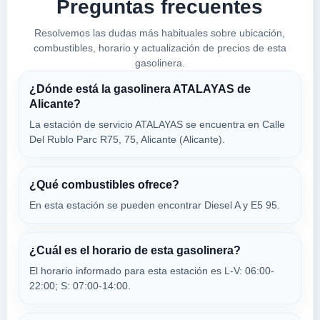
Preguntas frecuentes
03114
Resolvemos las dudas más habituales sobre ubicación,
BALLENOIL
combustibles, horario y actualización de precios de esta
gasolinera.
a 3.93 Km
Calle OcaÑa, 16
¿Dónde está la gasolinera ATALAYAS de
VER PRECIOS
ALICANTE/ALACANT,
Alicante?
03114
La estación de servicio ATALAYAS se encuentra en Calle
Del Rublo Parc R75, 75, Alicante (Alicante).
GALP
a 4.08 Km
N-330-p.k. 409,1 P.i. El Espartal
¿Qué combustibles ofrece?
VER PRECIOS
En esta estación se pueden encontrar Diesel A y E5 95.
ALICANTE/ALACANT,
03114
¿Cuál es el horario de esta gasolinera?
CARREFOUR
El horario informado para esta estación es L-V: 06:00-
a 4.25 Km
22:00; S: 07:00-14:00.
Calle Alcalde Lorenzo Carbonell, S/n Esqui...
VER PRECIOS
ALICANTE/ALACANT,