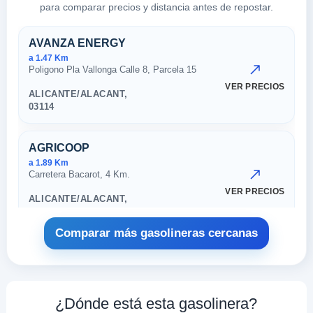
para comparar precios y distancia antes de repostar.
Estaciones cercanas en Alican
AVANZA ENERGY
a 1.47 Km
Poligono Pla Vallonga Calle 8, Parcela 15
VER PRECIOS
ALICANTE/ALACANT,
03114
AGRICOOP
a 1.89 Km
Carretera Bacarot, 4 Km.
VER PRECIOS
ALICANTE/ALACANT,
03114
Comparar más gasolineras cercanas
CEPSA
a 1.96 Km
Carretera N-330a Km. 407,7
VER PRECIOS
¿Dónde está esta gasolinera?
ALICANTE/ALACANT,