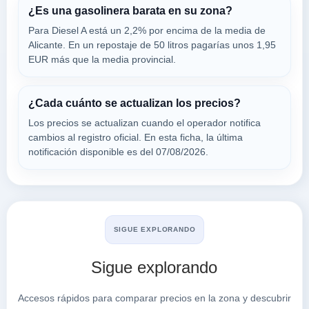
03114
¿Es una gasolinera barata en su zona?
Para Diesel A está un 2,2% por encima de la media de
Alicante. En un repostaje de 50 litros pagarías unos 1,95
AVANZA ENERGY
EUR más que la media provincial.
a 4.26 Km
Carretera OcaÑa Km. 7
VER PRECIOS
ALICANTE/ALACANT,
¿Cada cuánto se actualizan los precios?
03114
Los precios se actualizan cuando el operador notifica
cambios al registro oficial. En esta ficha, la última
ALSA
notificación disponible es del 07/08/2026.
a 4.29 Km
Calle Comunicaciones, De Las, 10
VER PRECIOS
ALICANTE/ALACANT,
03114
SIGUE EXPLORANDO
Sigue explorando
Buscar en Alicante
Accesos rápidos para comparar precios en la zona y descubrir