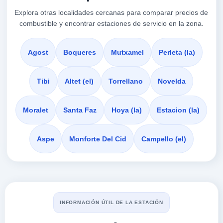
03114
Explora otras localidades cercanas para comparar precios de
combustible y encontrar estaciones de servicio en la zona.
GALP
a 3.78 Km
Rosa De Los Vientos (esq. Camino Viejo De ...
Agost
Boqueres
Mutxamel
Perleta (la)
VER PRECIOS
ALICANTE/ALACANT,
03114
Tibi
Altet (el)
Torrellano
Novelda
PETRONOR
Moralet
Santa Faz
Hoya (la)
Estacion (la)
a 3.85 Km
Carretera N-330 Km. 409
Aspe
Monforte Del Cid
Campello (el)
VER PRECIOS
ALICANTE/ALACANT,
03114
REPSOL
a 3.86 Km
Carretera Madrid Esq.rio Jucar Km. 19
INFORMACIÓN ÚTIL DE LA ESTACIÓN
VER PRECIOS
ALICANTE/ALACANT,