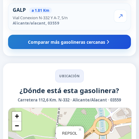
GALP
a 1.81 Km
Vial Conexion N-332 Y A-7, S/n
VER PRECI
Alicante/alacant,
03559
Comparar más gasolineras cercanas
UBICACIÓN
¿Dónde está esta gasolinera?
Carretera 112,6 Km. N-332 · Alicante/Alacant · 03559
+
−
×
REPSOL