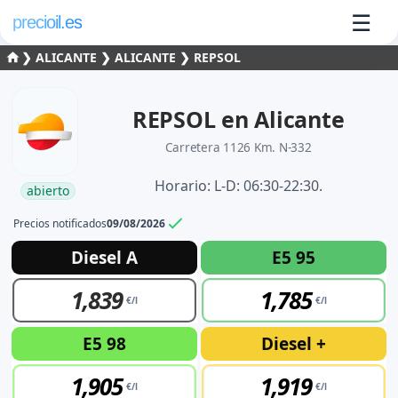
☰
precioil.es
❯
ALICANTE
❯
ALICANTE
❯
REPSOL
REPSOL en Alicante
Carretera 1126 Km. N-332
Horario: L-D: 06:30-22:30.
abierto
Precios notificados
09/08/2026
Precios actuales de combustibles en A
Consulta los precios actuales de la gasolinera REPSOL REPS
Diesel A
E5 95
1,83
9
1,78
5
E5 98
Diesel +
1,90
5
1,91
9