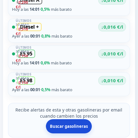
Diesel A
↓
0,010 €/l
↑ 0,290
€/l
Hoy a las
14:01
·
0,5%
más barato
ÚLTIMOS
30 DÍAS
Diesel +
↓
0,016 €/l
↑ 0,310
€/l
Ayer a las
00:01
·
0,8%
más barato
ÚLTIMOS
30 DÍAS
E5 95
↓
0,010 €/l
↑ 0,156
€/l
Hoy a las
14:01
·
0,6%
más barato
ÚLTIMOS
30 DÍAS
E5 98
↓
0,010 €/l
↑ 0,156
€/l
Ayer a las
00:01
·
0,5%
más barato
Recibe alertas de esta y otras gasolineras por email
cuando cambien los precios
Buscar gasolineras