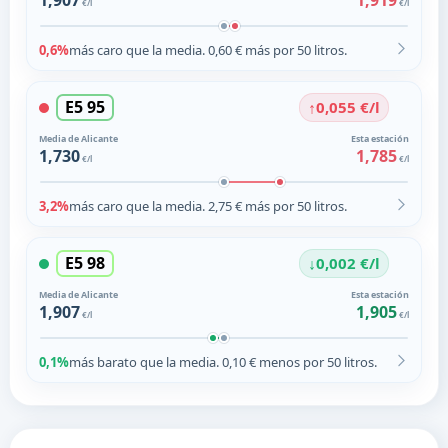
1,907
1,919
€/l
€/l
0,6%
más caro que la media. 0,60 € más por 50 litros.
E5 95
↑
0,055 €/l
Media de Alicante
Esta estación
1,730
1,785
€/l
€/l
3,2%
más caro que la media. 2,75 € más por 50 litros.
E5 98
↓
0,002 €/l
Media de Alicante
Esta estación
1,907
1,905
€/l
€/l
0,1%
más barato que la media. 0,10 € menos por 50 litros.