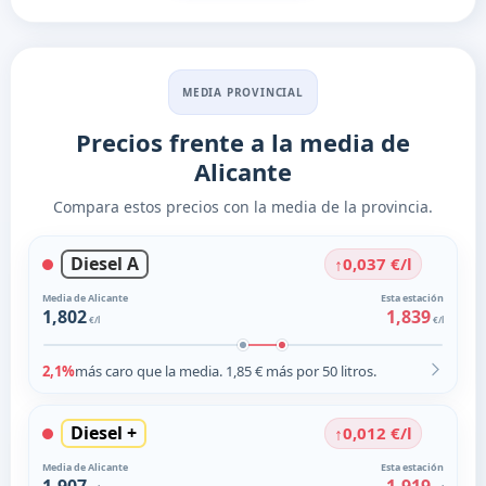
MEDIA PROVINCIAL
Precios frente a la media de
Alicante
Compara estos precios con la media de la provincia.
Diesel A
↑
0,037 €/l
Media de Alicante
Esta estación
1,802
1,839
€/l
€/l
2,1%
más caro que la media. 1,85 € más por 50 litros.
Diesel +
↑
0,012 €/l
Media de Alicante
Esta estación