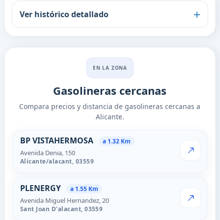
Ver histórico detallado
EN LA ZONA
Gasolineras cercanas
Compara precios y distancia de gasolineras cercanas a
Alicante.
Estaciones cercanas en Alican
BP VISTAHERMOSA
a 1.32 Km
Avenida Denia, 150
VER PRECI
Alicante/alacant,
03559
PLENERGY
a 1.55 Km
Avenida Miguel Hernandez, 20
VER PRECI
Sant Joan D'alacant,
03559