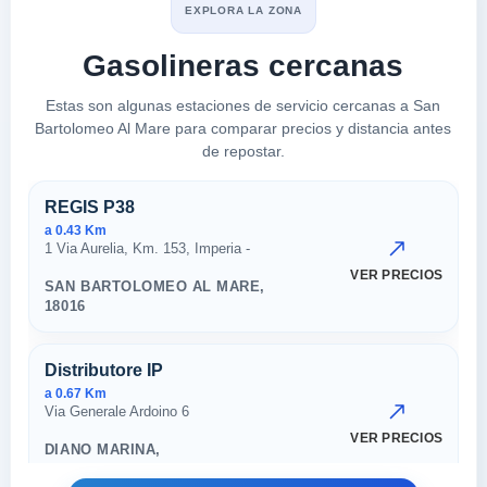
EXPLORA LA ZONA
Gasolineras cercanas
Estas son algunas estaciones de servicio cercanas a San
Bartolomeo Al Mare para comparar precios y distancia antes
de repostar.
Estaciones cercanas en San Ba
REGIS P38
a 0.43 Km
1 Via Aurelia, Km. 153, Imperia -
VER PRECIOS
SAN BARTOLOMEO AL MARE,
18016
Distributore IP
a 0.67 Km
Via Generale Ardoino 6
VER PRECIOS
DIANO MARINA,
18016