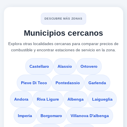
DIANO MARINA-VIA
a 2.27 Km
DESCUBRE MÁS ZONAS
Via C. Battisti 62
Municipios cercanos
VER PRECIOS
DIANO MARINA,
18016
Explora otras localidades cercanas para comparar precios de
combustible y encontrar estaciones de servicio en la zona.
VALLE CHIAPPA
a 2.47 Km
Autostrada A10 Savona-ventimiglia, Km. 97+...
Castellaro
Alassio
Ortovero
VER PRECIOS
SAN BARTOLOMEO AL MARE,
18016
Pieve Di Teco
Pontedassio
Garlenda
VALLE CHIAPPA
Andora
Riva Ligure
Albenga
Laigueglia
a 2.47 Km
Autostrada A10 Savona-ventimiglia, Km. 97+...
Imperia
Borgomaro
Villanova D'albenga
VER PRECIOS
SAN BARTOLOMEO AL MARE,
18016