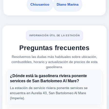
Chiusanico
Diano Marina
51612 ANDORA
a 4.64 Km
Via Aurelia Km 632+558 178
VER PRECIOS
ANDORA,
18016
INFORMACIÓN ÚTIL DE LA ESTACIÓN
Preguntas frecuentes
163 RINOVO
a 4.77 Km
Resolvemos las dudas más habituales sobre ubicación,
A10 Savona-ventimiglia, Km. 95, Ovest -
combustibles, horario y actualización de precios de esta
VER PRECIOS
ANDORA,
gasolinera.
18016
¿Dónde está la gasolinera riviera ponente
services de San Bartolomeo Al Mare?
S.G. di
La estación de servicio riviera ponente services se
a 5.32 Km
encuentra en Aurelia 43, San Bartolomeo Al Mare
Via Merula 9
(Imperia).
VER PRECIOS
ANDORA,
18016