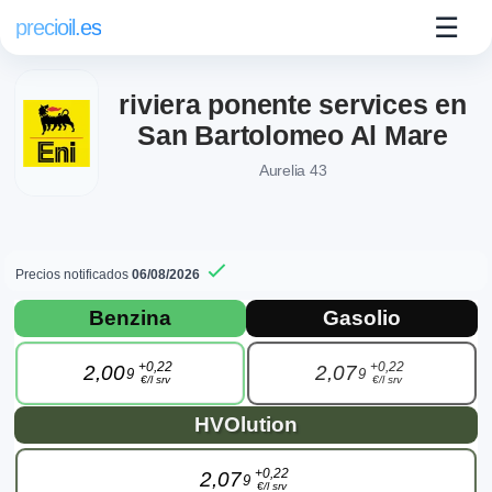
☰
precioil.es
riviera ponente services en
San Bartolomeo Al Mare
Aurelia 43
Precios notificados
06/08/2026
Precios actuales de combustibles en Sa
Consulta los precios actuales de la gasolinera AgipEni rivie
Benzina
Gasolio
+0,22
+0,22
2,00
2,07
9
9
€/l srv
€/l srv
HVOlution
+0,22
2,07
9
€/l srv