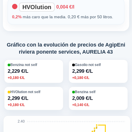
HVOlution
0,004 €/l
0,2%
más caro que la media. 0,20 € más por 50 litros.
Gráfico con la evolución de precios de AgipEni
riviera ponente services, AURELIA 43
Benzina not self
Gasolio not self
2,229 €/L
2,299 €/L
+0,180 €/L
+0,180 €/L
HVOlution not self
Benzina self
2,299 €/L
2,009 €/L
+0,180 €/L
+0,140 €/L