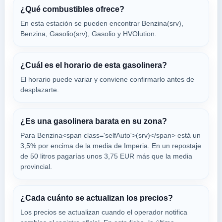
¿Qué combustibles ofrece?
En esta estación se pueden encontrar Benzina(srv),
beltrame e
Benzina, Gasolio(srv), Gasolio y HVOlution.
a 5.54 Km
Via S. Caterina 12
VER PRECIOS
ANDORA,
¿Cuál es el horario de esta gasolinera?
18016
El horario puede variar y conviene confirmarlo antes de
desplazarte.
eni ramoino
a 5.89 Km
Via Xxv Aprile 136
¿Es una gasolinera barata en su zona?
VER PRECIOS
IMPERIA,
Para Benzina<span class='selfAuto'>(srv)</span> está un
18016
3,5% por encima de la media de Imperia. En un repostaje
de 50 litros pagarías unos 3,75 EUR más que la media
provincial.
IM GARESSIO
a 6.04 Km
Via Garessio 1/a
¿Cada cuánto se actualizan los precios?
VER PRECIOS
IMPERIA,
Los precios se actualizan cuando el operador notifica
18016