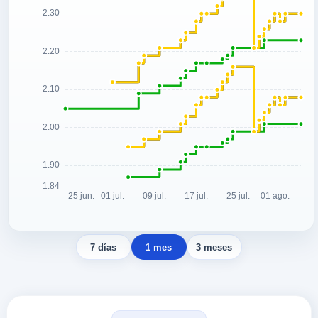
7 días
1 mes
3 meses