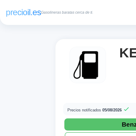
precioil.es
Gasolineras baratas cerca de ti.
KE
Precios notificados
05/08/2026
Precios actuales de
Consulta los precios actuales d
Ben