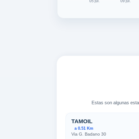
Estas son algunas esta
Estaciones ce
TAMOIL
a 0.51 Km
Via G. Badano 30