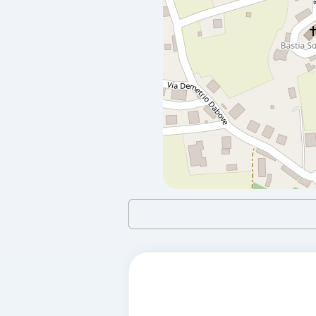
a 9.16 Km
Sp 49 Km18+200 Fraz Martina Sn
URBE,
17046
Distributore carburanti
a 9.78 Km
Localita' S.giovanni P.poggi 1
STELLA,
17046
Distributore carburanti
a 9.78 Km
Riccardo Poggi 1
STELLA,
17046