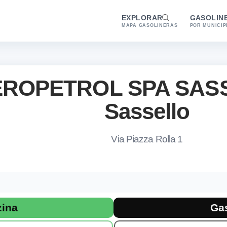
EXPLORAR
GASOLIN
MAPA GASOLINERAS
POR MUNICIP
ROPETROL SPA SAS
Sassello
Via Piazza Rolla 1
 combustibles en Sassello
e la gasolinera KEROPETROL KEROPETROL SPA SASSELLO en Sasse
zina
Ga