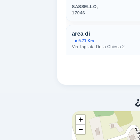
SASSELLO,
17046
area di
a 5.71 Km
Via Tagliata Della Chiesa 2
PONTINVREA,
17046
Help
a 6.2 Km
Via Acqui 17
MIOGLIA,
17046
+
−
Europam -