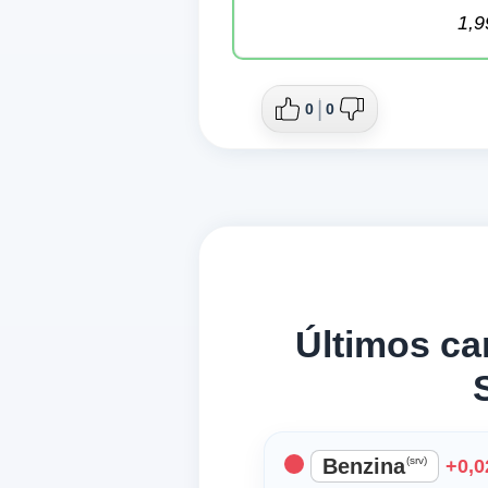
1,9
0
0
Últimos c
Benzina
(srv)
+0,0