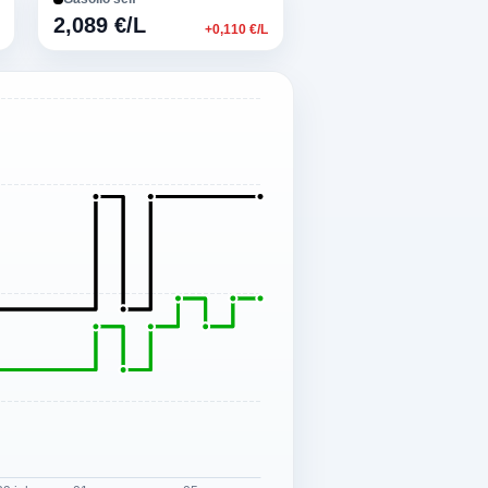
2,089 €/L
+0,110 €/L