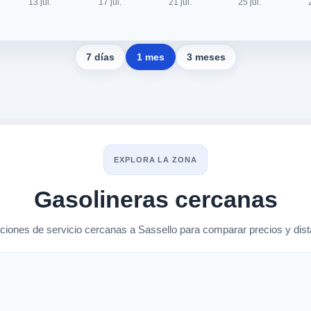
7 días
1 mes
3 meses
EXPLORA LA ZONA
Gasolineras cercanas
ciones de servicio cercanas a Sassello para comparar precios y dista
rcanas en Sassello