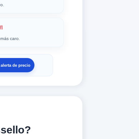
o.
/l
más caro.
 alerta de precio
sello?