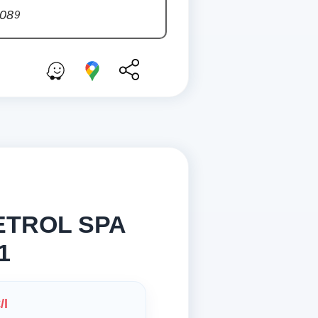
,08
9
PETROL SPA
1
/l