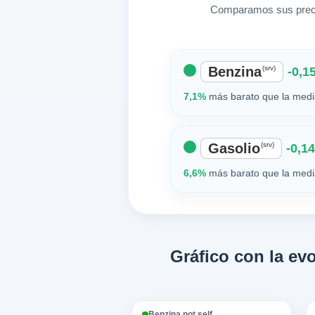
Comparamos sus precio
Benzina
(srv)
-0,15
7,1%
más barato que la media
Gasolio
(srv)
-0,14
6,6%
más barato que la media
Gráfico con la e
Benzina not self