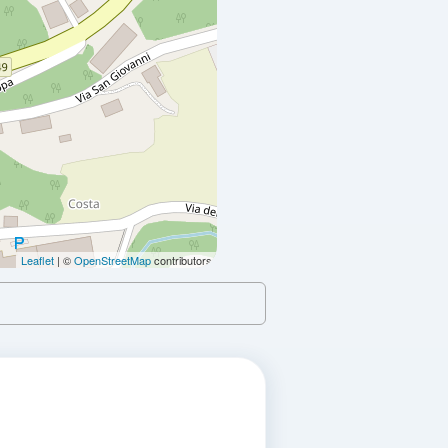
VER PRECIOS
VER PRECIOS
Leaflet
| ©
OpenStreetMap
contributors
VER PRECIOS