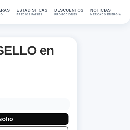
ERAS
ESTADISTICAS
DESCUENTOS
NOTICIAS
IO
PRECIOS PAISES
PROMOCIONES
MERCADO ENERGIA
SELLO en
llo. Combustibles disponibles: Benzina(srv), Benzina, Gasol
solio