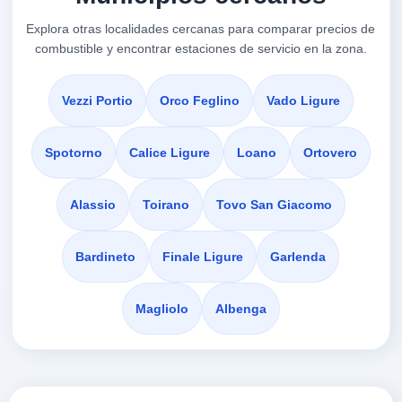
17027
Explora otras localidades cercanas para comparar precios de
combustible y encontrar estaciones de servicio en la zona.
F.LLI VISCA
a 3.86 Km
Aurelia 312
Vezzi Portio
Orco Feglino
Vado Ligure
VER PRECIOS
LOANO,
17027
Spotorno
Calice Ligure
Loano
Ortovero
IP
Alassio
Toirano
Tovo San Giacomo
a 4.07 Km
Via Aurelia 203
Bardineto
Finale Ligure
Garlenda
VER PRECIOS
LOANO,
17027
Magliolo
Albenga
ITALIANA PETROLI
a 4.08 Km
Via Viale S.amico Snc
VER PRECIOS
LOANO,