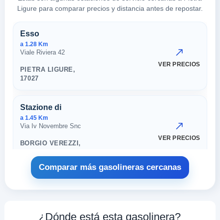
Ligure para comparar precios y distancia antes de repostar.
Estaciones cercanas en Pietra 
Esso
a 1.28 Km
Viale Riviera 42
VER PRECIOS
PIETRA LIGURE,
17027
Stazione di
a 1.45 Km
Via Iv Novembre Snc
VER PRECIOS
BORGIO VEREZZI,
17027
Comparar más gasolineras cercanas
PIETRA LIGURE-SS.
a 1.67 Km
Ss. 1 Aurelia 90
VER PRECIOS
¿Dónde está esta gasolinera?
PIETRA LIGURE,