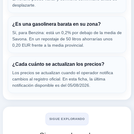
desplazarte.
17027
STAZIONE ENI
¿Es una gasolinera barata en su zona?
a 4.7 Km
Sí, para Benzina: está un 0,2% por debajo de la media de
Via Mazzini 13
Savona. En un repostaje de 50 litros ahorrarías unos
VER PRECIOS
FINALE LIGURE,
0,20 EUR frente a la media provincial.
17027
¿Cada cuánto se actualizan los precios?
DISCAR LOANO
Los precios se actualizan cuando el operador notifica
a 4.75 Km
cambios al registro oficial. En esta ficha, la última
Via S.s.n 1 Aurelia Km 608 + 550 313
notificación disponible es del 05/08/2026.
VER PRECIOS
LOANO,
17027
Buscar en Pietra Ligure
SIGUE EXPLORANDO