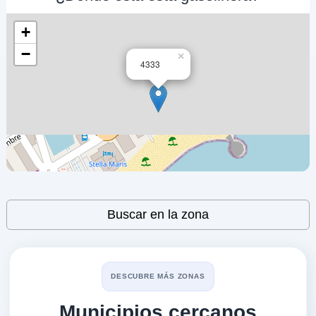
17027
+
3D SRL
−
×
4333
a 1.96 Km
Via Via Xxv Aprile 186
VER PRECIOS
PIETRA LIGURE,
17027
Self &
a 2.02 Km
Nicolo' Rembado 24
VER PRECIOS
Leaflet
| ©
OpenStreetMap
contributors
TOVO SAN GIACOMO,
Buscar en la zona
17027
51605 LOANO
a 3.3 Km
DESCUBRE MÁS ZONAS
Via Aurelia Km 607 + 120 Snc
Municipios cercanos
VER PRECIOS
LOANO,