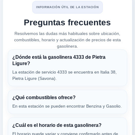
17027
INFORMACIÓN ÚTIL DE LA ESTACIÓN
Preguntas frecuentes
IP
a 4.18 Km
Resolvemos las dudas más habituales sobre ubicación,
Viale Rinaldo Piaggio 6
combustibles, horario y actualización de precios de esta
VER PRECIOS
FINALE LIGURE,
gasolinera.
17027
¿Dónde está la gasolinera 4333 de Pietra
Ligure?
Gas Auto
La estación de servicio 4333 se encuentra en Italia 38,
a 4.2 Km
Pietra Ligure (Savona).
Localita' Burdiassa - Str. Prov. 17
VER PRECIOS
FINALE LIGURE,
17027
¿Qué combustibles ofrece?
En esta estación se pueden encontrar Benzina y Gasolio.
IP SPA
a 4.29 Km
Via Generale Arnaldi
¿Cuál es el horario de esta gasolinera?
VER PRECIOS
El horario puede variar y conviene confirmarlo antes de
FINALE LIGURE,