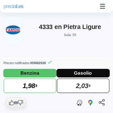
☰
precioil.es
4333 en Pietra Ligure
Italia 38
Precios notificados
05/08/2026
Precios actuales de combustibles en Piet
Consulta los precios actuales de la gasolinera Tamoil 4333 en
Benzina
Gasolio
1,98
2,03
9
9
0
0