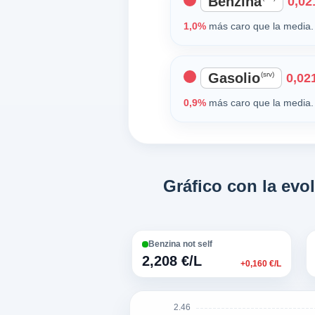
Benzina
0,021
1,0%
más caro que la media. 
Gasolio
(srv)
0,021
0,9%
más caro que la media. 
Gráfico con la ev
Benzina not self
2,208 €/L
+0,160 €/L