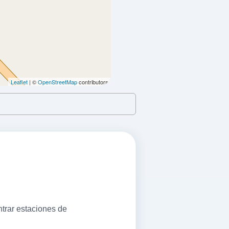
VER PRECIOS
Leaflet
| ©
OpenStreetMap
contributors
VER PRECIOS
trar estaciones de