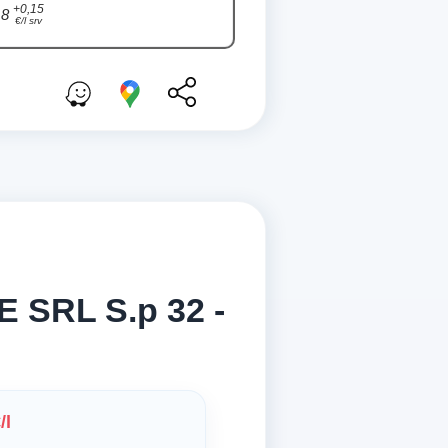
+0,15
8
€/l srv
 SRL S.p 32 -
/l