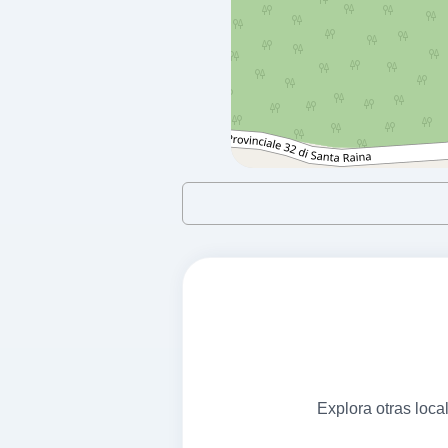
COTRONEI -
a 8.37 Km
S.p. Cotronei - Rocca Di Neto
COTRONEI,
88833
Esso di
a 8.52 Km
Via Vittorio Emanuele Iii 98,
COTRONEI,
88833
SAN GIOVANNI
a 8.56 Km
Explora otras loc
Via Virgilio