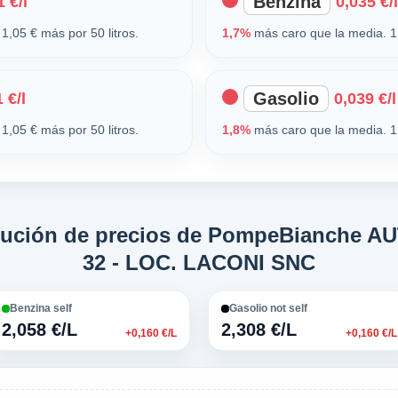
Benzina
 €/l
0,035 €/l
1,05 € más por 50 litros.
1,7%
más caro que la media. 1,
Gasolio
 €/l
0,039 €/l
1,05 € más por 50 litros.
1,8%
más caro que la media. 1,
olución de precios de PompeBianche 
32 - LOC. LACONI SNC
Benzina self
Gasolio not self
2,058 €/L
2,308 €/L
+0,160 €/L
+0,160 €/L