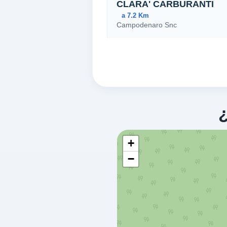
CLARA' CARBURANTI
a 7.2 Km
Campodenaro Snc
CACCURI,
88833
STAZIONE DI
a 8.04 Km
Via Dei Fiori-loc. Olivaro 2
SAN GIOVANNI IN FIORE,
88833
+
−
SAN GIOVANNI
a 8.2 Km
Viale Dei Fiori 26
SAN GIOVANNI IN FIORE,
88833