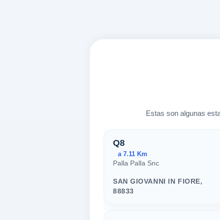
Estas son algunas esta
Estaciones ce
Q8
a 7.11 Km
Palla Palla Snc
SAN GIOVANNI IN FIORE,
88833