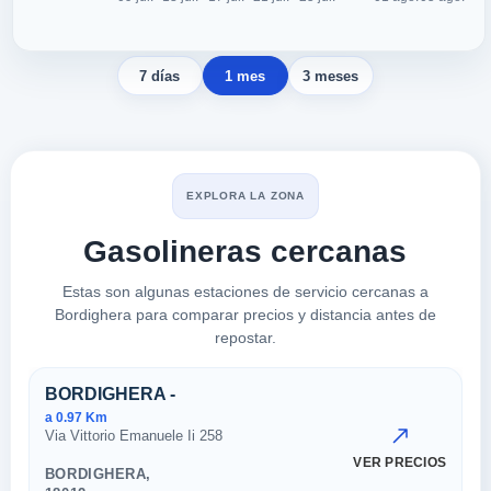
7 días
1 mes
3 meses
EXPLORA LA ZONA
Gasolineras cercanas
Estas son algunas estaciones de servicio cercanas a
Bordighera para comparar precios y distancia antes de
repostar.
Estaciones cercanas en Bordi
BORDIGHERA -
a 0.97 Km
Via Vittorio Emanuele Ii 258
VER PRECIOS
BORDIGHERA,