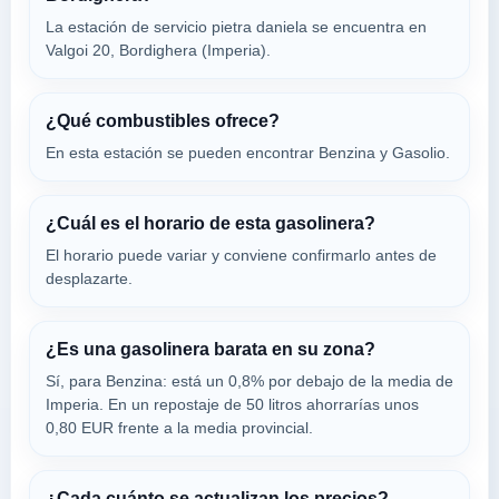
18012
La estación de servicio pietra daniela se encuentra en
Valgoi 20, Bordighera (Imperia).
BORDIGHERA NORD
a 2.76 Km
Autostrada A10 Savona-ventimiglia, Km. 143...
¿Qué combustibles ofrece?
VER PRECIOS
En esta estación se pueden encontrar Benzina y Gasolio.
BORDIGHERA,
18012
¿Cuál es el horario de esta gasolinera?
IP
El horario puede variar y conviene confirmarlo antes de
a 3.34 Km
desplazarte.
1 Via Aurelia, Km. 686,479, Bordighera
VER PRECIOS
CAMPOROSSO,
18012
¿Es una gasolinera barata en su zona?
Sí, para Benzina: está un 0,8% por debajo de la media de
Imperia. En un repostaje de 50 litros ahorrarías unos
1235 VENTIMIGLIA
0,80 EUR frente a la media provincial.
a 4.15 Km
Corso Genova 84/c 0204
VER PRECIOS
VENTIMIGLIA,
¿Cada cuánto se actualizan los precios?