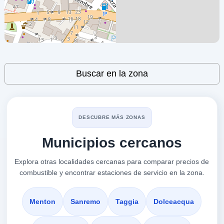
18012
Bordighera
a 1.76 Km
Via Aurelia 107
VER PRECIOS
Leaflet
| ©
OpenStreetMap
contributors
BORDIGHERA,
Buscar en la zona
18012
IP
a 1.92 Km
DESCUBRE MÁS ZONAS
1 Via Aurelia, Km. 685, Genova -
Municipios cercanos
VER PRECIOS
BORDIGHERA,
18012
Explora otras localidades cercanas para comparar precios de
combustible y encontrar estaciones de servicio en la zona.
Europam -
a 2.3 Km
Via Aurelia Km 685
Menton
Sanremo
Taggia
Dolceacqua
VER PRECIOS
VALLECROSIA,