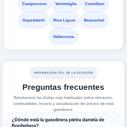
18012
Camporosso
Ventimiglia
Castellaro
7596
Ospedaletti
Riva Ligure
Beausoleil
a 2.52 Km
Via Romana Traversa I
Vallecrosia
VER PRECIOS
VALLECROSIA,
18012
168 BORDIGHERA
a 2.69 Km
A10 Savona-ventimiglia, Km. 143+544, Est -
INFORMACIÓN ÚTIL DE LA ESTACIÓN
VER PRECIOS
BORDIGHERA,
Preguntas frecuentes
18012
Resolvemos las dudas más habituales sobre ubicación,
168 BORDIGHERA
combustibles, horario y actualización de precios de esta
gasolinera.
a 2.69 Km
A10 Savona-ventimiglia, Km. 143+544, Est -
¿Dónde está la gasolinera pietra daniela de
VER PRECIOS
BORDIGHERA,
Bordighera?