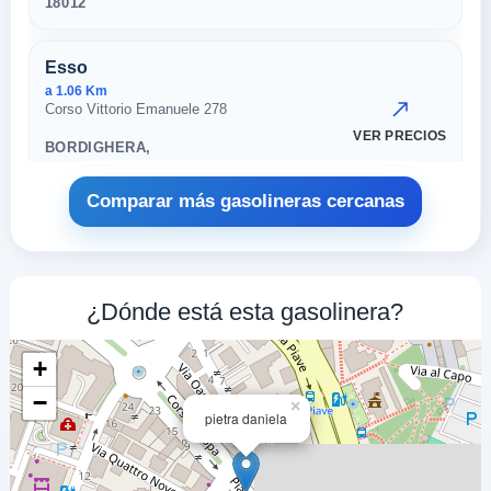
18012
Esso
a 1.06 Km
Corso Vittorio Emanuele 278
VER PRECIOS
BORDIGHERA,
18012
Comparar más gasolineras cercanas
Europam
a 1.22 Km
Via Vittorio Emanuele 451
VER PRECIOS
¿Dónde está esta gasolinera?
BORDIGHERA,
18012
+
Area Servizio
−
×
pietra daniela
a 1.49 Km
Pasteur 111
VER PRECIOS
BORDIGHERA,