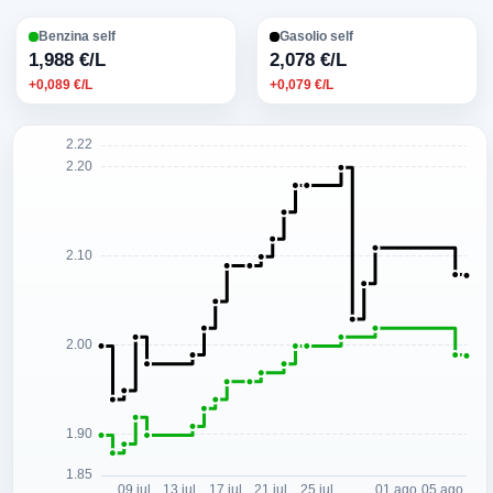
Benzina self
Gasolio self
1,988 €/L
2,078 €/L
+0,089 €/L
+0,079 €/L