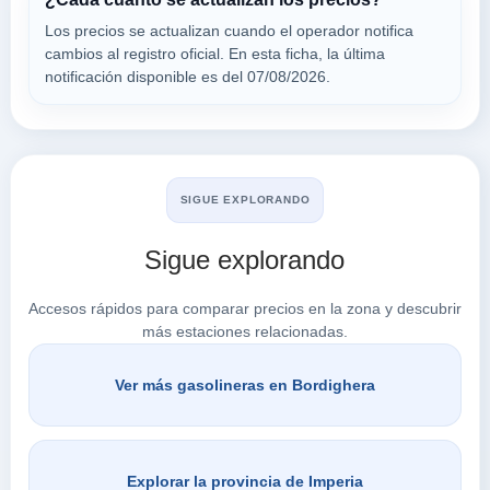
18012
Los precios se actualizan cuando el operador notifica
cambios al registro oficial. En esta ficha, la última
eni
notificación disponible es del 07/08/2026.
a 4.16 Km
C.so Genova 84
VER PRECIOS
VENTIMIGLIA,
18012
SIGUE EXPLORANDO
Sigue explorando
Buscar en Bordighera
Accesos rápidos para comparar precios en la zona y descubrir
más estaciones relacionadas.
Ver más gasolineras en Bordighera
Explorar la provincia de Imperia