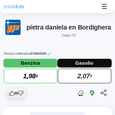
☰
precioil.es
pietra daniela en Bordighera
Valgoi 20
Precios notificados
07/08/2026
Precios actuales de combustibles en Bor
Consulta los precios actuales de la gasolinera Api-Ip pietra 
Benzina
Gasolio
1,98
2,07
8
8
0
0