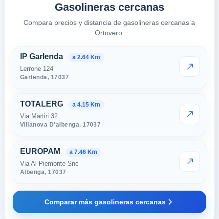
Gasolineras cercanas
Compara precios y distancia de gasolineras cercanas a
Ortovero.
Estaciones cercanas en Ortove
IP Garlenda
a 2.64 Km
Lerrone 124
VER PRE
Garlenda,
17037
TOTALERG
a 4.15 Km
Via Martiri 32
VER PRE
Villanova D'albenga,
17037
EUROPAM
a 7.46 Km
Via Al Piemonte Snc
VER PRE
Albenga,
17037
Comparar más gasolineras cercanas