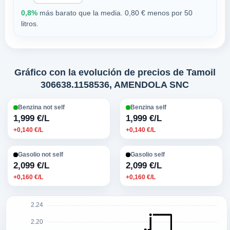
0,8%
más barato que la media. 0,80 € menos por 50
litros.
Gráfico con la evolución de precios de Tamoil
306638.1158536, AMENDOLA SNC
Benzina not self
Benzina self
1,999 €/L
1,999 €/L
+0,140 €/L
+0,140 €/L
Gasolio not self
Gasolio self
2,099 €/L
2,099 €/L
+0,160 €/L
+0,160 €/L