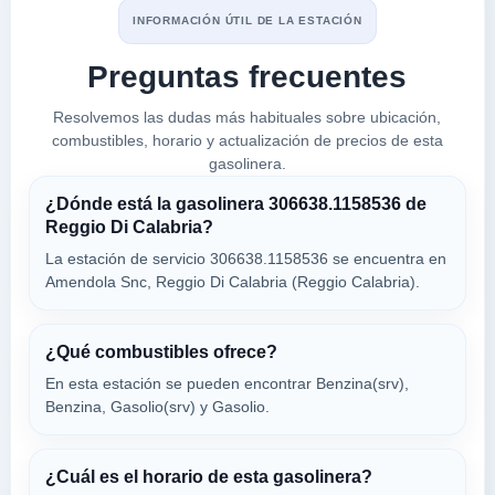
INFORMACIÓN ÚTIL DE LA ESTACIÓN
IP
a 0.71 Km
Preguntas frecuentes
Via Possidonea Snc
VER PRECIOS
Resolvemos las dudas más habituales sobre ubicación,
REGGIO DI CALABRIA,
89123
combustibles, horario y actualización de precios de esta
gasolinera.
¿Dónde está la gasolinera 306638.1158536 de
Pizzimenti Francesco
Reggio Di Calabria?
a 0.78 Km
Via Manfroce 25
La estación de servicio 306638.1158536 se encuentra en
VER PRECIOS
Amendola Snc, Reggio Di Calabria (Reggio Calabria).
REGGIO DI CALABRIA,
89123
¿Qué combustibles ofrece?
Clemenze Carburanti
En esta estación se pueden encontrar Benzina(srv),
a 0.79 Km
Benzina, Gasolio(srv) y Gasolio.
Cardinale Portanova 17
VER PRECIOS
REGGIO DI CALABRIA,
89123
¿Cuál es el horario de esta gasolinera?