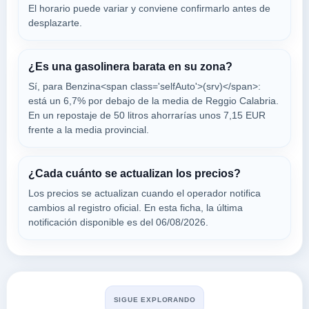
El horario puede variar y conviene confirmarlo antes de
desplazarte.
greco claudio
a 1.14 Km
Via Enotria 21
¿Es una gasolinera barata en su zona?
VER PRECIOS
REGGIO DI CALABRIA,
Sí, para Benzina<span class='selfAuto'>(srv)</span>:
89123
está un 6,7% por debajo de la media de Reggio Calabria.
En un repostaje de 50 litros ahorrarías unos 7,15 EUR
q8
frente a la media provincial.
a 1.29 Km
Via Reggio Campi I Tronco 112
¿Cada cuánto se actualizan los precios?
VER PRECIOS
REGGIO DI CALABRIA,
89123
Los precios se actualizan cuando el operador notifica
cambios al registro oficial. En esta ficha, la última
notificación disponible es del 06/08/2026.
ENI DI
a 1.37 Km
Via Pasquale Andiloro 4
VER PRECIOS
REGGIO DI CALABRIA,
89123
SIGUE EXPLORANDO