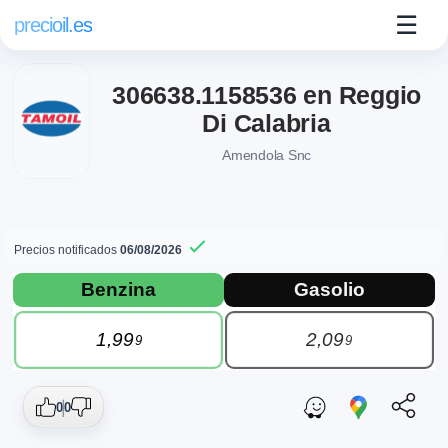
☰
precioil.es
306638.1158536 en Reggio
Di Calabria
Amendola Snc
Precios notificados
06/08/2026
Precios actuales de combustibles en Reg
Consulta los precios actuales de la gasolinera Tamoil 306638
Benzina
Gasolio
1,99
2,09
9
9
0
0