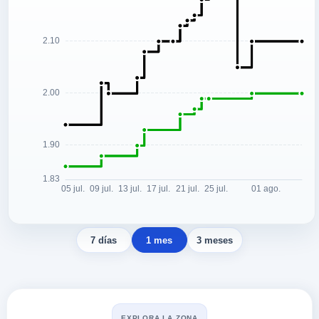
7 días
1 mes
3 meses
EXPLORA LA ZONA