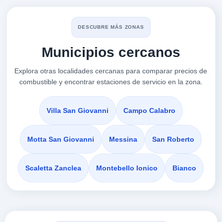
IP
a 0.49 Km
DESCUBRE MÁS ZONAS
Via Cardinale Portanova Snc
Municipios cercanos
VER PRECIOS
REGGIO DI CALABRIA,
89123
Explora otras localidades cercanas para comparar precios de
combustible y encontrar estaciones de servicio en la zona.
q8 via
a 0.52 Km
Via Ibico Snc
Villa San Giovanni
Campo Calabro
VER PRECIOS
REGGIO DI CALABRIA,
89123
Motta San Giovanni
Messina
San Roberto
Stazione di
Scaletta Zanclea
Montebello Ionico
Bianco
a 0.64 Km
Via Manfroce 7
VER PRECIOS
REGGIO DI CALABRIA,
89123