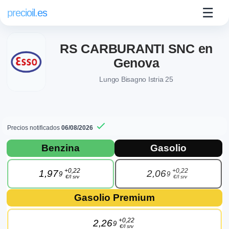
☰
precioil.es
RS CARBURANTI SNC en
Genova
Lungo Bisagno Istria 25
Precios notificados
06/08/2026
Precios actuales de combustibles en Ge
Consulta los precios actuales de la gasolinera Esso RS CARB
Benzina
Gasolio
+0,22
+0,22
1,97
2,06
9
9
€/l srv
€/l srv
Gasolio Premium
+0,22
2,26
9
€/l srv