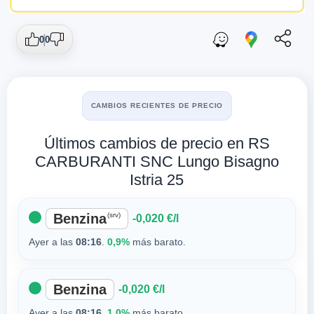
0
0
CAMBIOS RECIENTES DE PRECIO
Últimos cambios de precio en RS
CARBURANTI SNC Lungo Bisagno
Istria 25
Benzina
(srv)
-0,020 €/l
Ayer a las
08:16
.
0,9%
más barato.
Benzina
-0,020 €/l
Ayer a las
08:16
.
1,0%
más barato.