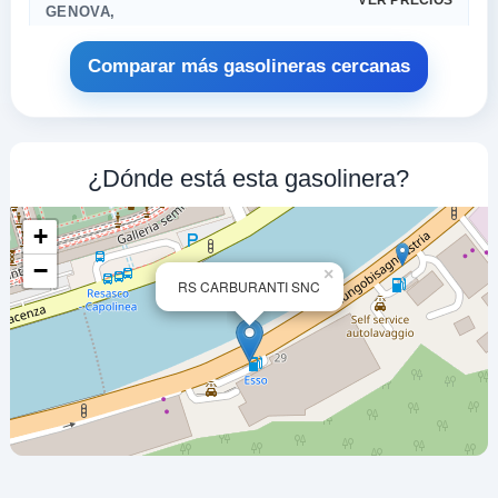
VER PRECIOS
GENOVA,
16141
Comparar más gasolineras cercanas
ME-TRA srl
a 1 Km
Via Piacenza 141-143r
VER PRECIOS
¿Dónde está esta gasolinera?
GENOVA,
16141
+
EUROPAM -
−
×
RS CARBURANTI SNC
a 1.15 Km
Piazzale Marassi Ang Via Mirto
VER PRECIOS
GENOVA,
16141
EUROPAM -
a 1.35 Km
Largo Merlo 255r