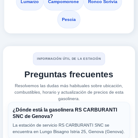
Lumarzo
Campomorone
Ronco Scrivia
VER PRECIOS
GENOVA,
16141
Pescia
ENI
a 1.71 Km
Via Piacenza 185 A/r
VER PRECIOS
GENOVA,
16141
INFORMACIÓN ÚTIL DE LA ESTACIÓN
Preguntas frecuentes
VEGNI MASSIMO
a 1.79 Km
Resolvemos las dudas más habituales sobre ubicación,
Via Emilia 6/a
combustibles, horario y actualización de precios de esta
VER PRECIOS
GENOVA,
gasolinera.
16141
¿Dónde está la gasolinera RS CARBURANTI
SNC de Genova?
IP Tornich
La estación de servicio RS CARBURANTI SNC se
a 1.82 Km
encuentra en Lungo Bisagno Istria 25, Genova (Genova).
Corso Sardegna 261r