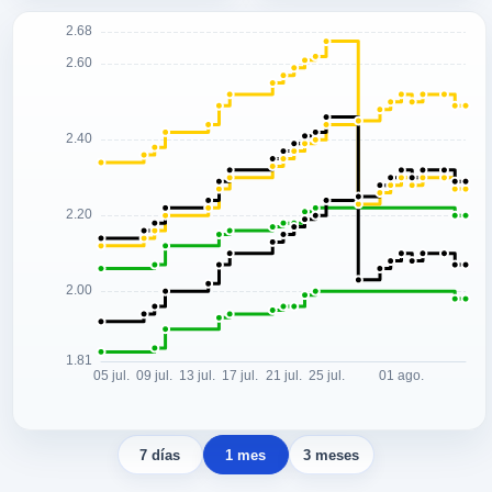
7 días
1 mes
3 meses