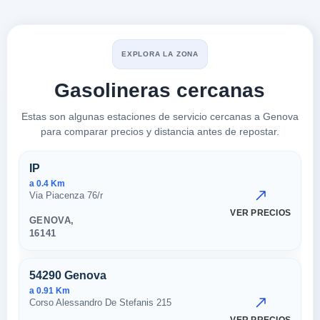
EXPLORA LA ZONA
Gasolineras cercanas
Estas son algunas estaciones de servicio cercanas a Genova
para comparar precios y distancia antes de repostar.
Estaciones cercanas en Genov
IP
a 0.4 Km
Via Piacenza 76/r
VER PRECIOS
GENOVA,
16141
54290 Genova
a 0.91 Km
Corso Alessandro De Stefanis 215