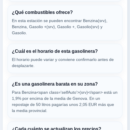
VER PRECIOS
GENOVA,
16141
¿Qué combustibles ofrece?
En esta estación se pueden encontrar Benzina(srv),
Benzina, Gasolio +(srv), Gasolio +, Gasolio(srv) y
Geraci Roberto
Gasolio.
a 1.85 Km
Via Moresco 24r
VER PRECIOS
GENOVA,
¿Cuál es el horario de esta gasolinera?
16141
El horario puede variar y conviene confirmarlo antes de
desplazarte.
EUROPAM S.P.A
a 1.97 Km
Corso Magenta 25
¿Es una gasolinera barata en su zona?
VER PRECIOS
GENOVA,
Para Benzina<span class='selfAuto'>(srv)</span> está un
16141
1,9% por encima de la media de Genova. En un
repostaje de 50 litros pagarías unos 2,05 EUR más que
la media provincial.
ENI 51506
a 2.12 Km
Corso Paganini 4
¿Cada cuánto se actualizan los precios?