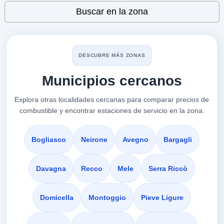
VER PRECIOS
Leaflet
| ©
OpenStreetMap
contributors
GENOVA,
Buscar en la zona
16141
EUROPAM -
a 1.39 Km
DESCUBRE MÁS ZONAS
Via Canevari 380
Municipios cercanos
VER PRECIOS
GENOVA,
16141
Explora otras localidades cercanas para comparar precios de
combustible y encontrar estaciones de servicio en la zona.
GENOVA CORSO
a 1.58 Km
Corso Sardegna 282
Bogliasco
Neirone
Avegno
Bargagli
VER PRECIOS
GENOVA,
16141
Davagna
Recco
Mele
Serra Riccò
ESSO MANIN
Domicella
Montoggio
Pieve Ligure
a 1.63 Km
Piazza Manin 20r 18-20-22