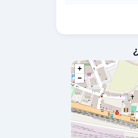
GENOVA,
16157
ALICE SPIOMBI
a 2.13 Km
Via Lemerle 23 R
GENOVA,
16157
+
−
AUTODITTAMO SAS
a 2.15 Km
Pegli 54r
GENOVA,
16157
dueaservice snc