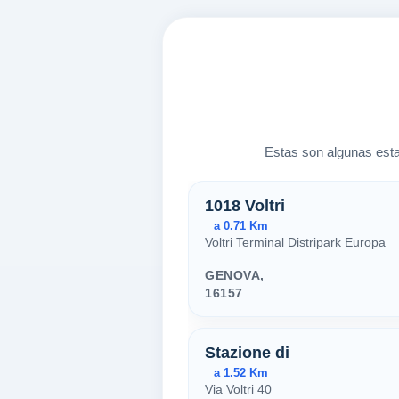
Estas son algunas esta
Estaciones ce
1018 Voltri
a 0.71 Km
Voltri Terminal Distripark Europa
GENOVA,
16157
Stazione di
a 1.52 Km
Via Voltri 40