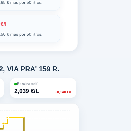
65 € más por 50 litros.
€/l
50 € más por 50 litros.
2, VIA PRA' 159 R.
Benzina self
2,039 €/L
+0,140 €/L