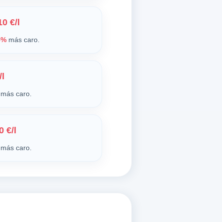
0 €/l
5%
más caro.
/l
más caro.
0 €/l
más caro.