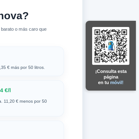
enova?
 barato o más caro que
35 € más por 50 litros.
¡Consulta esta
página
en tu
móvil!
4 €/l
. 11,20 € menos por 50