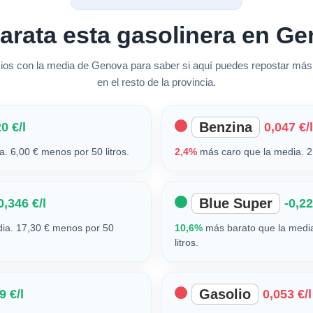
arata esta gasolinera en G
s con la media de Genova para saber si aquí puedes repostar más
en el resto de la provincia.
Benzina
0 €/l
0,047 €/l
. 6,00 € menos por 50 litros.
2,4%
más caro que la media. 2,
Blue Super
0,346 €/l
-0,22
ia. 17,30 € menos por 50
10,6%
más barato que la media
litros.
Gasolio
9 €/l
0,053 €/l