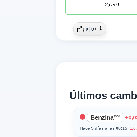
2,03
9
0
0
Últimos cambi
Benzina
(srv)
+0,0
Hace
9 días a las 08:15
.
1,0