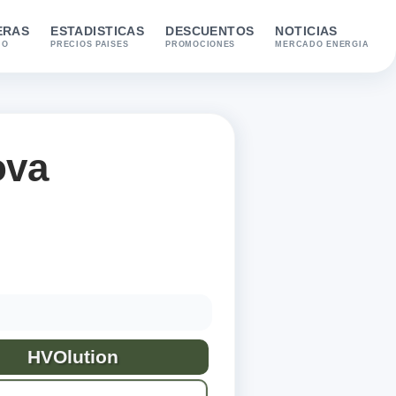
ERAS
ESTADISTICAS
DESCUENTOS
NOTICIAS
IO
PRECIOS PAISES
PROMOCIONES
MERCADO ENERGIA
ova
ibles: Benzina(srv), Benzina, Blue Super(srv), Blue Super, Gas
HVOlution