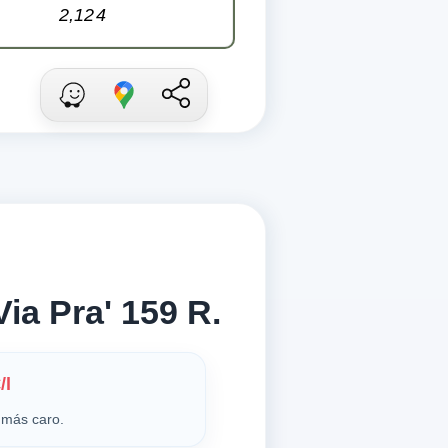
2,12
4
ia Pra' 159 R.
/l
más caro.