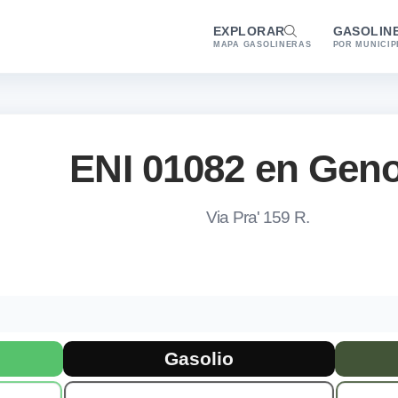
EXPLORAR
GASOLIN
MAPA GASOLINERAS
POR MUNICIP
ENI 01082 en Gen
Via Pra' 159 R.
 combustibles en Genova
 la gasolinera AgipEni ENI 01082 en Genova. Combustibles dispon
Gasolio