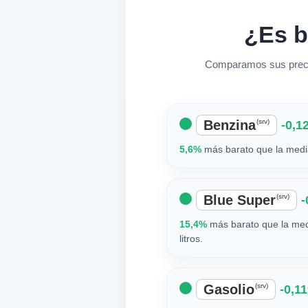
¿Es b
Comparamos sus precio
Benzina
(srv)
-0,12
5,6%
más barato que la media
Blue Super
(srv)
-
15,4%
más barato que la med
litros.
Gasolio
(srv)
-0,11