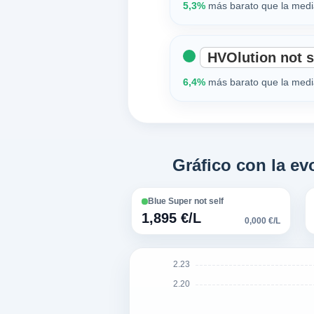
5,3%
más barato que la media
HVOlution not s
6,4%
más barato que la media
Gráfico con la ev
Blue Super not self
1,895 €/L
0,000 €/L