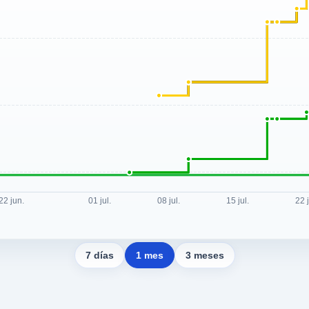
7 días
1 mes
3 meses