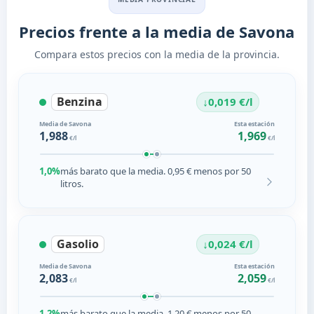
Precios frente a la media de Savona
Compara estos precios con la media de la provincia.
Benzina
↓
0,019 €/l
Media de Savona
Esta estación
1,988
1,969
€/l
€/l
1,0%
más barato que la media. 0,95 € menos por 50
litros.
Gasolio
↓
0,024 €/l
Media de Savona
Esta estación
2,083
2,059
€/l
€/l
1,2%
más barato que la media. 1,20 € menos por 50