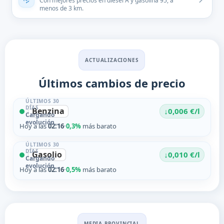
Con mejores precios en diésel A y gasolina 95, a
menos de 3 km.
ACTUALIZACIONES
Últimos cambios de precio
ÚLTIMOS 30
DÍAS
Benzina
↓
0,006 €/l
Cargando
evolución…
Hoy a las
02:16
·
0,3%
más barato
ÚLTIMOS 30
DÍAS
Gasolio
↓
0,010 €/l
Cargando
evolución…
Hoy a las
02:16
·
0,5%
más barato
MEDIA PROVINCIAL