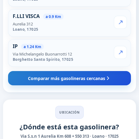
F.LLI VISCA
a 0.9 Km
Aurelia 312
VER PRECI
Loano,
17025
IP
a 1.24 Km
Via Michelangelo Buonarrotti 12
VER PRECI
Borghetto Santo Spirito,
17025
Comparar más gasolineras cercanas
UBICACIÓN
¿Dónde está esta gasolinera?
Via S.s.n 1 Aurelia Km 608 + 550 313 · Loano · 17025