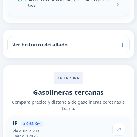
litros.
Ver histórico detallado
EN LA ZONA
Gasolineras cercanas
Compara precios y distancia de gasolineras cercanas a
Loano.
Estaciones cercanas en Loano
IP
a 0.68 Km
Via Aurelia 203
VER PRECI
Loano,
17025