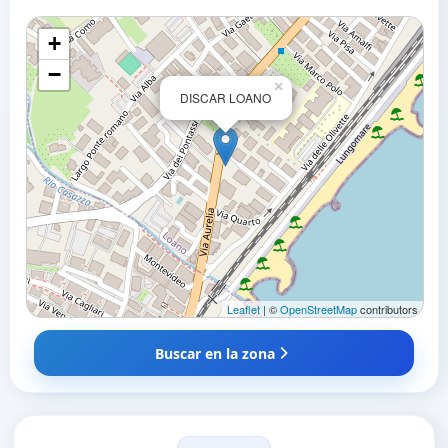
+
−
×
DISCAR LOANO
Leaflet
| ©
OpenStreetMap
contributors
Buscar en la zona