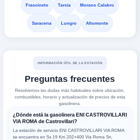
87012
Frascineto
Tarsia
Morano Calabro
ESSO
Saracena
Lungro
Altomonte
a 2.89 Km
Statale 19 Delle Calabrie, Km. 206+400, Di...
VER PRECIOS
CASTROVILLARI,
87012
INFORMACIÓN ÚTIL DE LA ESTACIÓN
Q8
a 3.85 Km
Preguntas frecuentes
Provinciale Km 95 Snc
VER PRECIOS
Resolvemos las dudas más habituales sobre ubicación,
CASTROVILLARI,
87012
combustibles, horario y actualización de precios de esta
gasolinera.
¿Dónde está la gasolinera ENI CASTROVILLARI
435 FRASCINETO
VIA ROMA de Castrovillari?
a 4.41 Km
A3 Salerno-reggio Calabria, Km. 192.17, Su...
La estación de servicio ENI CASTROVILLARI VIA ROMA
VER PRECIOS
se encuentra en Ss.19 Km.202+400 Via Roma Sn,
FRASCINETO,