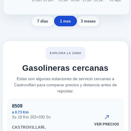
7 días
1 mes
3 meses
EXPLORA LA ZONA
Gasolineras cercanas
Estas son algunas estaciones de servicio cercanas a
Castrovillari para comparar precios y distancia antes de
repostar.
Estaciones cercanas en Castrov
8509
a 0.73 Km
Ss 19 Km 203+030 Sn
VER PRECIOS
CASTROVILLARI,