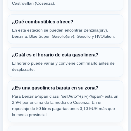
Castrovillari (Cosenza).
87012
FRASCINETO EST
¿Qué combustibles ofrece?
a 4.46 Km
En esta estación se pueden encontrar Benzina(srv),
Autostrada A3 Salerno-reggio Calabria, Km....
Benzina, Blue Super, Gasolio(srv), Gasolio y HVOlution.
VER PRECIOS
CASTROVILLARI,
87012
¿Cuál es el horario de esta gasolinera?
El horario puede variar y conviene confirmarlo antes de
Stazione di
desplazarte.
a 4.8 Km
Via Valentino Arcuri Snc
VER PRECIOS
FRASCINETO,
¿Es una gasolinera barata en su zona?
87012
Para Benzina<span class='selfAuto'>(srv)</span> está un
2,9% por encima de la media de Cosenza. En un
SARACENA -
repostaje de 50 litros pagarías unos 3,10 EUR más que
la media provincial.
a 5.69 Km
Via Giorgio Lapira
VER PRECIOS
SARACENA,