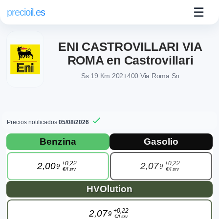
☰
precioil.es
ENI CASTROVILLARI VIA
ROMA en Castrovillari
Ss.19 Km.202+400 Via Roma Sn
Precios notificados
05/08/2026
Precios actuales de combustibles en Castr
Consulta los precios actuales de la gasolinera AgipEni ENI 
Benzina
Gasolio
+0,22
+0,22
2,00
2,07
9
9
€/l srv
€/l srv
HVOlution
+0,22
2,07
9
€/l srv