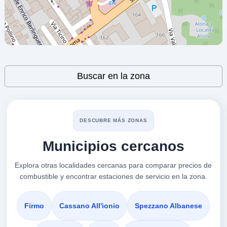
87012
CASTROVILLARI CORSO
a 1.91 Km
Corso Calabria
VER PRECIOS
Leaflet
| ©
OpenStreetMap
contributors
CASTROVILLARI,
Buscar en la zona
87012
EASY CASTROVILLARI
a 2.41 Km
DESCUBRE MÁS ZONAS
Via Del Cerviero 11
Municipios cercanos
VER PRECIOS
CASTROVILLARI,
87012
Explora otras localidades cercanas para comparar precios de
combustible y encontrar estaciones de servicio en la zona.
ENI
a 2.46 Km
Statale 19 Delle Calabrie, Km. Snc, Dir. C...
Firmo
Cassano All'ionio
Spezzano Albanese
VER PRECIOS
CASTROVILLARI,