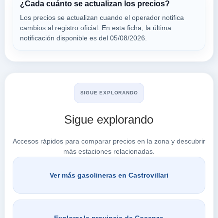
¿Cada cuánto se actualizan los precios?
87012
Los precios se actualizan cuando el operador notifica
cambios al registro oficial. En esta ficha, la última
MEGAS SRL
notificación disponible es del 05/08/2026.
a 6.44 Km
Contrada Mangioppo
VER PRECIOS
MORANO CALABRO,
87012
SIGUE EXPLORANDO
Sigue explorando
Buscar en Castrovillari
Accesos rápidos para comparar precios en la zona y descubrir
más estaciones relacionadas.
Ver más gasolineras en Castrovillari
Explorar la provincia de Cosenza