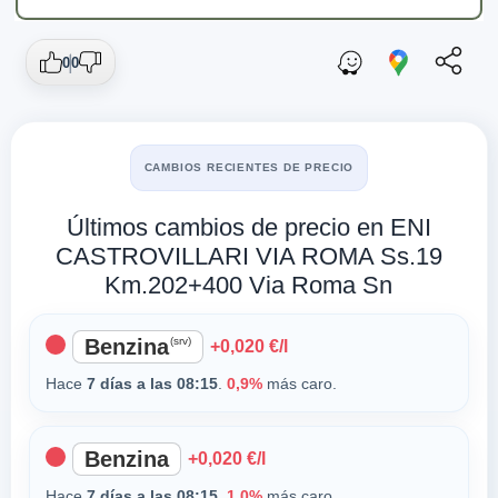
0
0
CAMBIOS RECIENTES DE PRECIO
Últimos cambios de precio en ENI
CASTROVILLARI VIA ROMA Ss.19
Km.202+400 Via Roma Sn
Benzina
(srv)
+0,020 €/l
Hace
7 días a las 08:15
.
0,9%
más caro.
Benzina
+0,020 €/l
Hace
7 días a las 08:15
.
1,0%
más caro.