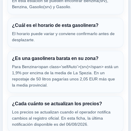
En esta estación se pueden encontrar Benzina(srv),
ENI
Benzina, Gasolio(srv) y Gasolio.
a 3.41 Km
Via Sarzana 343
¿Cuál es el horario de esta gasolinera?
VER PRECIOS
LA SPEZIA,
19020
El horario puede variar y conviene confirmarlo antes de
desplazarte.
OIL ITALIA
a 3.56 Km
¿Es una gasolinera barata en su zona?
Via Cisa Sud 498
Para Benzina<span class='selfAuto'>(srv)</span> está un
VER PRECIOS
SANTO STEFANO DI MAGRA,
1,9% por encima de la media de La Spezia. En un
19020
repostaje de 50 litros pagarías unos 2,05 EUR más que
la media provincial.
Tamoil
a 3.74 Km
¿Cada cuánto se actualizan los precios?
Via G.carducci 160
Los precios se actualizan cuando el operador notifica
VER PRECIOS
LA SPEZIA,
cambios al registro oficial. En esta ficha, la última
19020
notificación disponible es del 06/08/2026.