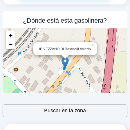
MAGRA EST
a 2.2 Km
Autostrada A12 Sestri L.-livorno, Km. 96,5...
¿Dónde está esta gasolinera?
VER PRECIOS
VEZZANO LIGURE,
19020
+
−
×
IP BOSCHETTI
IP VEZZANO DI Rafanelli Valerio
a 2.89 Km
Via Sarzana 404
VER PRECIOS
LA SPEZIA,
19020
ITALIANA PETROLI
a 2.9 Km
Via Sarzana 404
Leaflet
| ©
OpenStreetMap
contributors
Buscar en la zona
VER PRECIOS
LA SPEZIA,
19020