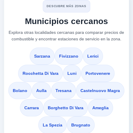
Spigas Auto
DESCUBRE MÁS ZONAS
a 3.05 Km
Via Della Concia - Loc. Stagnoni
Municipios cercanos
VER PRECIOS
LA SPEZIA,
Explora otras localidades cercanas para comparar precios de
19020
combustible y encontrar estaciones de servicio en la zona.
p.v. La
Sarzana
Fivizzano
Lerici
a 3.12 Km
Piazz.le Stagnoni Ingr. Porto Snc
VER PRECIOS
LA SPEZIA,
Rocchetta Di Vara
Luni
Portovenere
19020
Bolano
Aulla
Tresana
Castelnuovo Magra
Pv 59039
a 3.12 Km
Viale Prov. Spezia Loc. Bottagna 104
Carrara
Borghetto Di Vara
Ameglia
VER PRECIOS
VEZZANO LIGURE,
19020
La Spezia
Brugnato