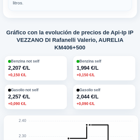
litros.
Gráfico con la evolución de precios de Api-Ip IP
VEZZANO DI Rafanelli Valerio, AURELIA
KM406+500
Benzina not self
Benzina self
2,207 €/L
1,994 €/L
+0,150 €/L
+0,150 €/L
Gasolio not self
Gasolio self
2,257 €/L
2,044 €/L
+0,090 €/L
+0,090 €/L