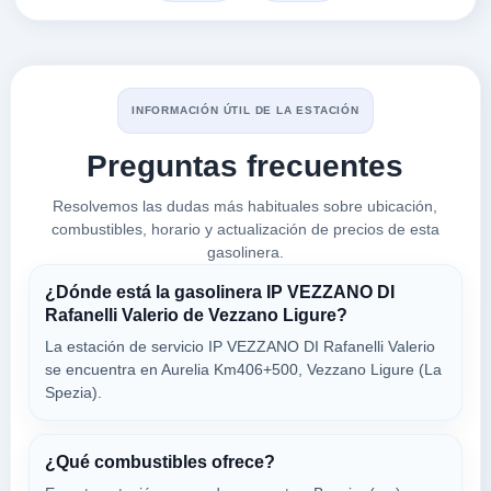
ARCOLA
a 3.16 Km
1 Via Aurelia, Km. 401+509, La Spezia -
VER PRECIOS
ARCOLA,
INFORMACIÓN ÚTIL DE LA ESTACIÓN
19020
Preguntas frecuentes
3D SRL
Resolvemos las dudas más habituales sobre ubicación,
a 3.26 Km
Via Loc. Stagnoni Snc
combustibles, horario y actualización de precios de esta
gasolinera.
VER PRECIOS
LA SPEZIA,
19020
¿Dónde está la gasolinera IP VEZZANO DI
Rafanelli Valerio de Vezzano Ligure?
La estación de servicio IP VEZZANO DI Rafanelli Valerio
AUTOSERVICE DI
se encuentra en Aurelia Km406+500, Vezzano Ligure (La
a 3.29 Km
Localita' Prelli
Spezia).
VER PRECIOS
SANTO STEFANO DI MAGRA,
19020
¿Qué combustibles ofrece?