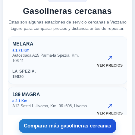
Gasolineras cercanas
Estas son algunas estaciones de servicio cercanas a Vezzano
Ligure para comparar precios y distancia antes de repostar.
Estaciones cercanas en Vezzan
MELARA
a 1.71 Km
Autostrada A15 Parma-la Spezia, Km.
106.11...
VER PRECIOS
LA SPEZIA,
19020
189 MAGRA
a 2.1 Km
A12 Sestri L.-livorno, Km. 96+508, Livorno...
VER PRECIOS
VEZZANO LIGURE,
19020
Comparar más gasolineras cercanas