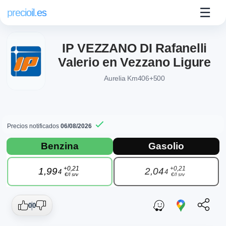
☰
precioil.es
IP VEZZANO DI Rafanelli
Valerio en Vezzano Ligure
Aurelia Km406+500
Precios notificados
06/08/2026
Precios actuales de combustibles en Vez
Consulta los precios actuales de la gasolinera Api-Ip IP VEZ
Benzina
Gasolio
+0,21
+0,21
1,99
2,04
4
4
€/l srv
€/l srv
0
0