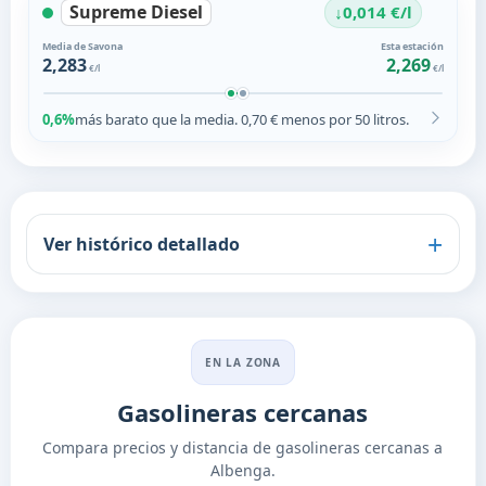
Supreme Diesel
↓
0,014 €/l
Media de Savona
Esta estación
2,283
2,269
€/l
€/l
0,6%
más barato que la media. 0,70 € menos por 50 litros.
Ver histórico detallado
EN LA ZONA
Gasolineras cercanas
Compara precios y distancia de gasolineras cercanas a
Albenga.