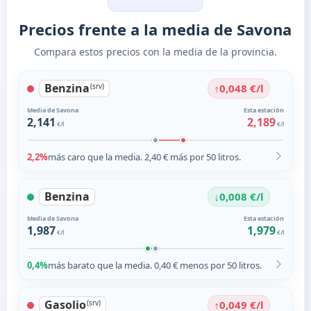
Precios frente a la media de Savona
Compara estos precios con la media de la provincia.
Benzina
↑
(srv)
0,048 €/l
Media de Savona
Esta estación
2,141
2,189
€/l
€/l
2,2%
más caro que la media. 2,40 € más por 50 litros.
Benzina
↓
0,008 €/l
Media de Savona
Esta estación
1,987
1,979
€/l
€/l
0,4%
más barato que la media. 0,40 € menos por 50 litros.
Gasolio
↑
(srv)
0,049 €/l