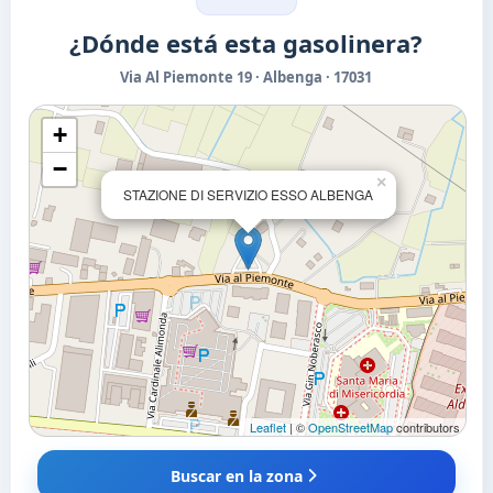
¿Dónde está esta gasolinera?
Via Al Piemonte 19 · Albenga · 17031
+
−
×
STAZIONE DI SERVIZIO ESSO ALBENGA
Leaflet
| ©
OpenStreetMap
contributors
Buscar en la zona