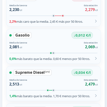
Media de Savona
Esta estación
2,230
2,279
€/l
€/l
2,2%
más caro que la media. 2,45 € más por 50 litros.
Gasolio
↓
0,012 €/l
Media de Savona
Esta estación
2,081
2,069
€/l
€/l
0,6%
más barato que la media. 0,60 € menos por 50 litros.
Supreme Diesel
↓
(srv)
0,034 €/l
Media de Savona
Esta estación
2,513
2,479
€/l
€/l
1,4%
más barato que la media. 1,70 € menos por 50 litros.