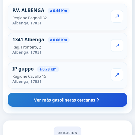
Estaciones cercanas en Alben
P.V. ALBENGA
a 0.44 Km
Regione Bagnoli 32
VER PRECI
Albenga,
17031
1341 Albenga
a 0.66 Km
Reg. Frontero, 2
VER PRECI
Albenga,
17031
IP guppo
a 0.78 Km
Regione Cavallo 15
VER PRECI
Albenga,
17031
Ver más gasolineras cercanas
UBICACIÓN