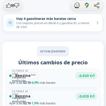
0
0
Hay 4 gasolineras más baratas cerca
Con mejores precios en diésel A y gasolina 95, a menos
de 3 km.
ACTUALIZACIONES
Últimos cambios de precio
ÚLTIMOS 30
DÍAS
Benzina
↓
(srv)
0,020 €/l
Cargando
evolución…
Ayer a las
02:16
·
0,9%
más barato
ÚLTIMOS 30
DÍAS
Benzina
↓
0,020 €/l
Cargando
evolución…
Ayer a las
02:16
·
1,0%
más barato