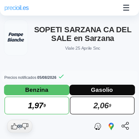
☰
precioil.es
SOPETI SARZANA CA DEL
SALE en Sarzana
Viale 25 Aprile Snc
Precios notificados
05/08/2026
Precios actuales de combustibles en Sar
Consulta los precios actuales de la gasolinera PompeBianc
Benzina
Gasolio
1,97
2,06
9
9
0
0