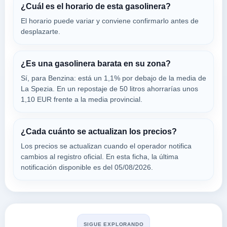
¿Cuál es el horario de esta gasolinera?
VER PRECIOS
SARZANA,
El horario puede variar y conviene confirmarlo antes de
19038
desplazarte.
Eni
a 4.64 Km
¿Es una gasolinera barata en su zona?
Via Galileo Galilei 80
Sí, para Benzina: está un 1,1% por debajo de la media de
VER PRECIOS
CARRARA,
La Spezia. En un repostaje de 50 litros ahorrarías unos
19038
1,10 EUR frente a la media provincial.
fini maurizio
¿Cada cuánto se actualizan los precios?
a 4.77 Km
Los precios se actualizan cuando el operador notifica
Viale Galilei 31
cambios al registro oficial. En esta ficha, la última
VER PRECIOS
CARRARA,
notificación disponible es del 05/08/2026.
19038
Buscar en Sarzana
SIGUE EXPLORANDO