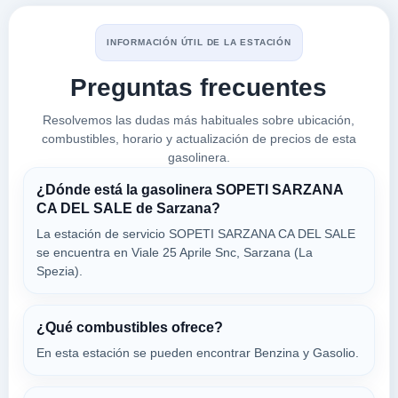
VER PRECIOS
SARZANA,
19038
INFORMACIÓN ÚTIL DE LA ESTACIÓN
Preguntas frecuentes
3488
a 3.71 Km
Resolvemos las dudas más habituales sobre ubicación,
Dogana 219
combustibles, horario y actualización de precios de esta
VER PRECIOS
LUNI,
gasolinera.
19038
¿Dónde está la gasolinera SOPETI SARZANA
CA DEL SALE de Sarzana?
ENI
La estación de servicio SOPETI SARZANA CA DEL SALE
a 3.97 Km
se encuentra en Viale 25 Aprile Snc, Sarzana (La
Statale 1 Via Aurelia, Km. 568, Dir. Roma ...
Spezia).
VER PRECIOS
SARZANA,
19038
¿Qué combustibles ofrece?
En esta estación se pueden encontrar Benzina y Gasolio.
G.L. STORE
a 3.99 Km
Via Aurelia 29