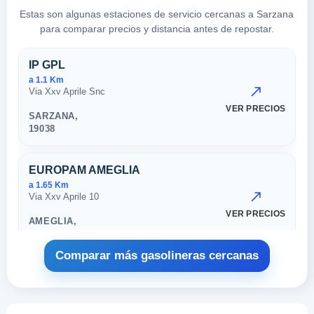
Estas son algunas estaciones de servicio cercanas a Sarzana
para comparar precios y distancia antes de repostar.
Estaciones cercanas en Sarza
IP GPL
a 1.1 Km
Via Xxv Aprile Snc
VER PRECIOS
SARZANA,
19038
EUROPAM AMEGLIA
a 1.65 Km
Via Xxv Aprile 10
VER PRECIOS
AMEGLIA,
19038
Comparar más gasolineras cercanas
SOPETI LUNI
a 2.77 Km
Ss 1 Km 390,195