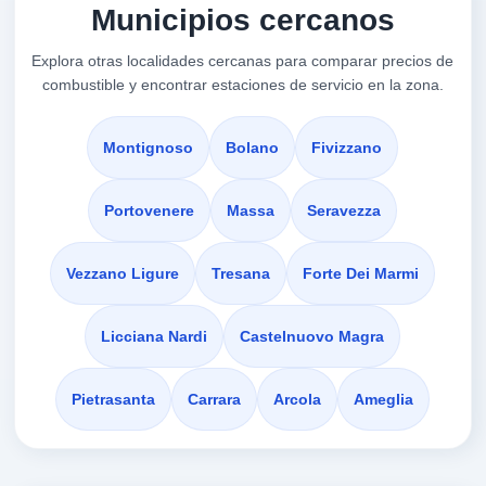
Municipios cercanos
VER PRECIOS
CASTELNUOVO MAGRA,
19038
Explora otras localidades cercanas para comparar precios de
combustible y encontrar estaciones de servicio en la zona.
OIL ITALIA
a 3.46 Km
Statale 1 Via Aurelia, Km. 389, Dir. Pisa
Montignoso
Bolano
Fivizzano
VER PRECIOS
LUNI,
19038
Portovenere
Massa
Seravezza
2862
Vezzano Ligure
Tresana
Forte Dei Marmi
a 3.51 Km
Viale Xxv Aprile Snc
Licciana Nardi
Castelnuovo Magra
VER PRECIOS
SARZANA,
19038
Pietrasanta
Carrara
Arcola
Ameglia
1283 SARZANA
a 3.53 Km
Localita' Montecavallo - Via Aurelia 67/a