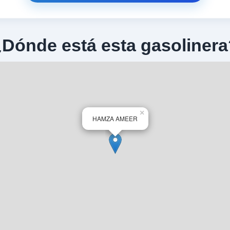
¿Dónde está esta gasolinera
×
HAMZA AMEER
4 V R