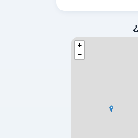
stazione di
a 0.46 Km
Via Teglia 190r
GENOVA,
16162
+
−
F.LLI FERRERO
a 0.64 Km
Via Santuario N.s. Della Guardia 
GENOVA,
16162
IP SAN
a 0.68 Km
Via S. Quirico 20
GENOVA,