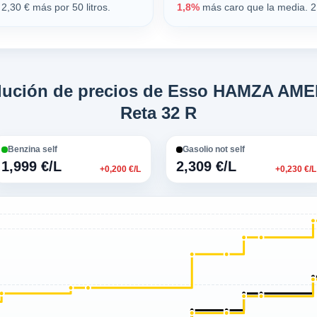
2,30 € más por 50 litros.
1,8%
más caro que la media. 2,
olución de precios de Esso HAMZA AME
Reta 32 R
Benzina self
Gasolio not self
1,999 €/L
2,309 €/L
+0,200 €/L
+0,230 €/L