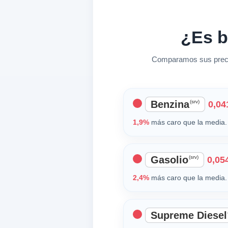
¿Es b
Comparamos sus precio
Benzina
(srv)
0,041
1,9%
más caro que la media. 
Gasolio
(srv)
0,054
2,4%
más caro que la media. 
Supreme Diesel