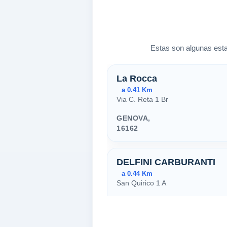
Estas son algunas esta
Estaciones ce
La Rocca
a 0.41 Km
Via C. Reta 1 Br
GENOVA,
16162
DELFINI CARBURANTI
a 0.44 Km
San Quirico 1 A
GENOVA,
16162