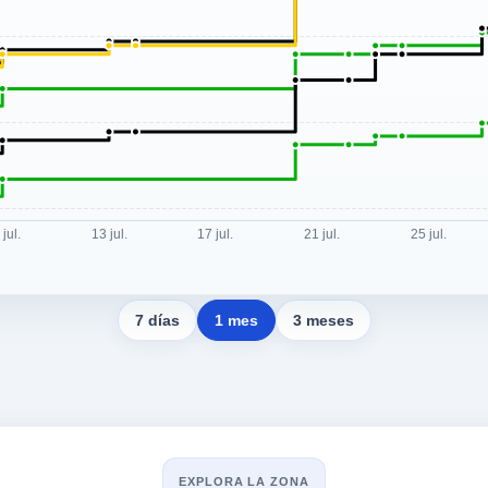
7 días
1 mes
3 meses
EXPLORA LA ZONA