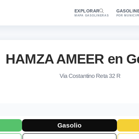
EXPLORAR
GASOLIN
MAPA GASOLINERAS
POR MUNICIP
HAMZA AMEER en G
Via Costantino Reta 32 R
 combustibles en Genova
 la gasolinera Esso HAMZA AMEER en Genova. Combustibles disp
Gasolio