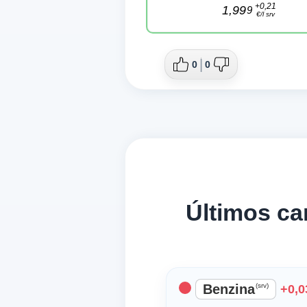
+0,21
1,99
9
€/l srv
0
0
Últimos c
Benzina
(srv)
+0,0