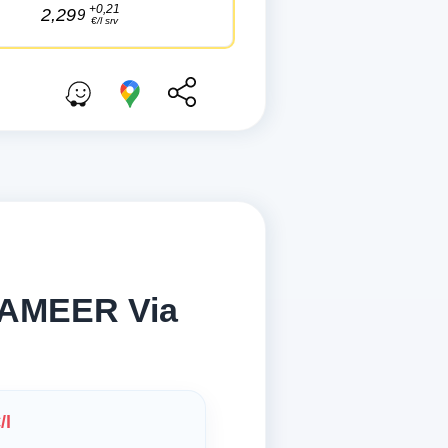
+0,21
2,29
9
€/l srv
 AMEER Via
/l