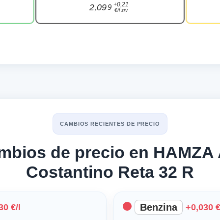
+0,21
2,09
9
€/l srv
CAMBIOS RECIENTES DE PRECIO
ambios de precio en HAMZA
Costantino Reta 32 R
Benzina
30 €/l
+0,030 €