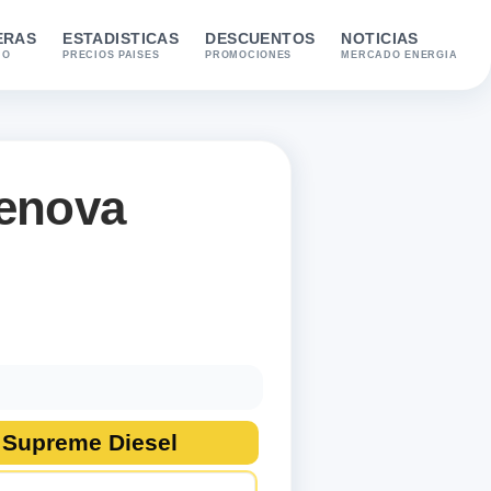
ERAS
ESTADISTICAS
DESCUENTOS
NOTICIAS
IO
PRECIOS PAISES
PROMOCIONES
MERCADO ENERGIA
enova
onibles: Benzina(srv), Benzina, Gasolio(srv), Gasolio, Suprem
Supreme Diesel