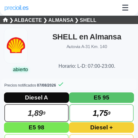
☰
precioil.es
❯
ALBACETE
❯
ALMANSA
❯
SHELL
SHELL en Almansa
Autovia A-31 Km. 140
Horario: L-D: 07:00-23:00.
abierto
Precios notificados
07/08/2026
Precios actuales de combustibles en Al
Consulta los precios actuales de la gasolinera SHELL SHELL 
Diesel A
E5 95
1,89
1,75
9
9
E5 98
Diesel +