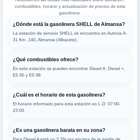
02640
combustibles, horario y actualización de precios de esta
gasolinera.
REPSOL
¿Dónde está la gasolinera SHELL de Almansa?
a 13.48 Km
Autovia A-31 Km. 126
La estación de servicio SHELL se encuentra en Autovia A-
31 Km. 140, Almansa (Albacete).
VER PRECIOS
BONETE,
02640
¿Qué combustibles ofrece?
REPSOL
En esta estación se pueden encontrar Diesel A, Diesel +,
a 13.49 Km
E5 95 y E5 98.
Cr N-430, 566,3
VER PRECIOS
BONETE,
¿Cuál es el horario de esta gasolinera?
02640
El horario informado para esta estación es L-D: 07:00-
23:00.
BODEGAS SANTIAGO
a 16.3 Km
Calle Capataz Santiago, 91
¿Es una gasolinera barata en su zona?
VER PRECIOS
MONTEALEGRE DEL CASTILLO,
Para Diesel A está un 3,3% por encima de la media de