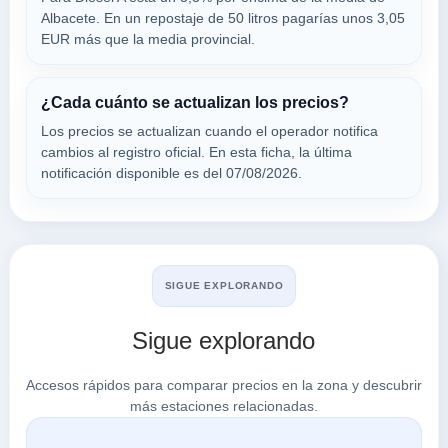
02640
Albacete. En un repostaje de 50 litros pagarías unos 3,05
EUR más que la media provincial.
LOS CORRALES
a 16.65 Km
¿Cada cuánto se actualizan los precios?
Calle Capataz Santiago, 23
VER PRECIOS
Los precios se actualizan cuando el operador notifica
MONTEALEGRE DEL CASTILLO,
cambios al registro oficial. En esta ficha, la última
02640
notificación disponible es del 07/08/2026.
Buscar en Almansa
SIGUE EXPLORANDO
Sigue explorando
Accesos rápidos para comparar precios en la zona y descubrir
más estaciones relacionadas.