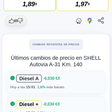
1,89
1,97
9
9
0
0
CAMBIOS RECIENTES DE PRECIO
Últimos cambios de precio en SHELL
Autovia A-31 Km. 140
Diesel A
-0,030 €/l
Hoy a las
15:01
.
1,6%
más barato.
Diesel +
-0,030 €/l