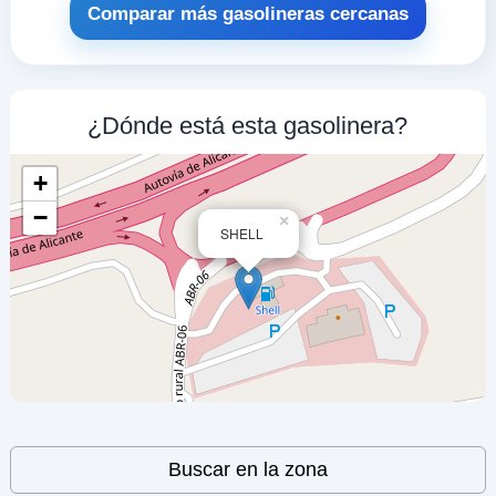
Comparar más gasolineras cercanas
REPSOL
a 6.51 Km
Cl Avda. De Ayora, S.n. A
VER PRECIOS
¿Dónde está esta gasolinera?
ALMANSA,
02640
+
PLENERGY
−
×
SHELL
a 6.57 Km
Avenida Ayora Con Avenida Adolfo Suarez,
S...
VER PRECIOS
ALMANSA,
02640
BALLENOIL
a 6.67 Km
Avenida Circunvalacion, 9
Leaflet
| ©
OpenStreetMap
contributors
Buscar en la zona
VER PRECIOS
ALMANSA,