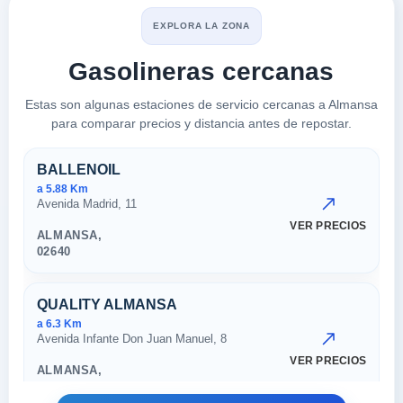
EXPLORA LA ZONA
Gasolineras cercanas
Estas son algunas estaciones de servicio cercanas a Almansa
para comparar precios y distancia antes de repostar.
Estaciones cercanas en Alman
BALLENOIL
a 5.88 Km
Avenida Madrid, 11
VER PRECIOS
ALMANSA,
02640
QUALITY ALMANSA
a 6.3 Km
Avenida Infante Don Juan Manuel, 8
VER PRECIOS
ALMANSA,
02640