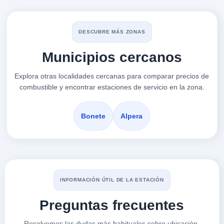
02640
MOEVE
DESCUBRE MÁS ZONAS
a 8.05 Km
Avenida Circunvalacion, 26
Municipios cercanos
VER PRECIOS
ALMANSA,
Explora otras localidades cercanas para comparar precios de
02640
combustible y encontrar estaciones de servicio en la zona.
COOPERATIVA SANTA
Bonete
Alpera
a 10.7 Km
Bonete, S/nº
VER PRECIOS
ALPERA,
02640
GASOLINERA LOW
INFORMACIÓN ÚTIL DE LA ESTACIÓN
a 13.11 Km
Carretera N-430 Badajoz A Valencia Km. 594
Preguntas frecuentes
VER PRECIOS
ALMANSA,
Resolvemos las dudas más habituales sobre ubicación,