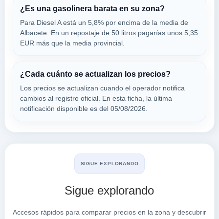
VER PRECIOS
¿Es una gasolinera barata en su zona?
HELLIN,
02400
Para Diesel A está un 5,8% por encima de la media de
Albacete. En un repostaje de 50 litros pagarías unos 5,35
EUR más que la media provincial.
REPSOL
a 10.22 Km
Avenida Guardia Civil, 233
¿Cada cuánto se actualizan los precios?
VER PRECIOS
TOBARRA,
Los precios se actualizan cuando el operador notifica
02400
cambios al registro oficial. En esta ficha, la última
notificación disponible es del 05/08/2026.
SAN ROQUE
a 10.24 Km
Camino Camino Del Guijarral, 0
VER PRECIOS
TOBARRA,
02400
SIGUE EXPLORANDO
Sigue explorando
CEPSA
a 15.1 Km
Accesos rápidos para comparar precios en la zona y descubrir
Carretera A-30 Km. 328,2