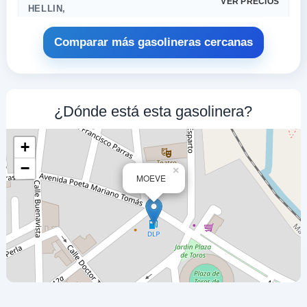
VER PRECIOS
HELLIN,
02400
Comparar más gasolineras cercanas
REPSOL
a 1.79 Km
Carretera Jaen Km. 47
VER PRECIOS
¿Dónde está esta gasolinera?
HELLIN,
02400
+
GALERA ÁREAS
−
×
MOEVE
a 1.94 Km
Carretera N 301-a Km. S/n
VER PRECIOS
HELLIN,
02400
PETROGAS
a 2.36 Km
Carretera Cm 412 Km. 273