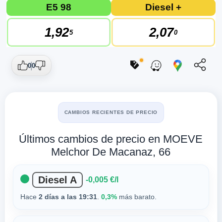
E5 98
Diesel +
1,92
2,07
5
0
0
0
CAMBIOS RECIENTES DE PRECIO
Últimos cambios de precio en MOEVE
Melchor De Macanaz, 66
Diesel A
-0,005 €/l
Hace
2 días a las 19:31
.
0,3%
más barato.