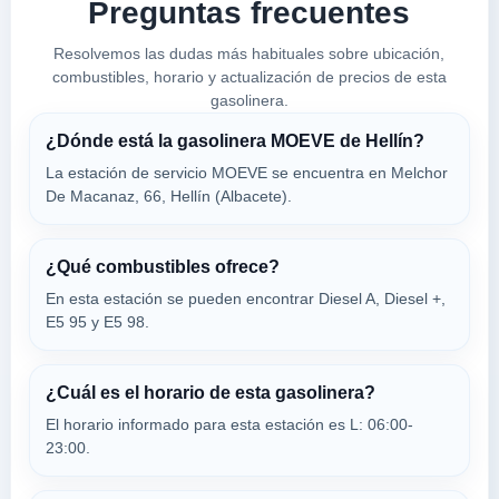
Preguntas frecuentes
VER PRECIOS
HELLIN,
02400
Resolvemos las dudas más habituales sobre ubicación,
combustibles, horario y actualización de precios de esta
gasolinera.
E.S. TOBARRA
a 9.33 Km
¿Dónde está la gasolinera MOEVE de Hellín?
Avenida Guardia Civil, 114
La estación de servicio MOEVE se encuentra en Melchor
VER PRECIOS
TOBARRA,
De Macanaz, 66, Hellín (Albacete).
02400
¿Qué combustibles ofrece?
NTRA. SRA.
a 10.16 Km
En esta estación se pueden encontrar Diesel A, Diesel +,
Avenida Guardia Civil, 162
E5 95 y E5 98.
VER PRECIOS
TOBARRA,
02400
¿Cuál es el horario de esta gasolinera?
El horario informado para esta estación es L: 06:00-
MOEVE
23:00.
a 10.17 Km
Autovia A-30 Km. 322,5