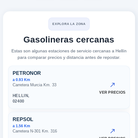
EXPLORA LA ZONA
Gasolineras cercanas
Estas son algunas estaciones de servicio cercanas a Hellín
para comparar precios y distancia antes de repostar.
Estaciones cercanas en Hellín
PETRONOR
a 0.93 Km
Carretera Murcia Km. 33
VER PRECIOS
HELLIN,
02400
REPSOL
a 1.56 Km
Carretera N-301 Km. 316