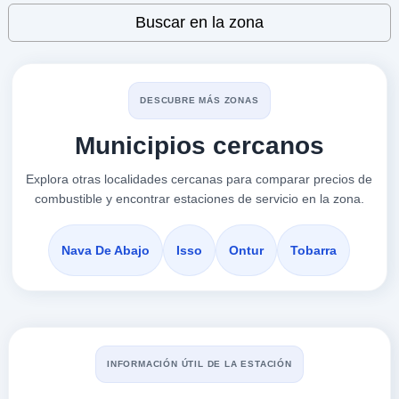
VER PRECIOS
Leaflet
| ©
OpenStreetMap
contributors
HELLIN,
Buscar en la zona
02400
IDS
a 3.84 Km
DESCUBRE MÁS ZONAS
Poligono San Rafael 3ª Fase, Sn
Municipios cercanos
VER PRECIOS
HELLIN,
02400
Explora otras localidades cercanas para comparar precios de
combustible y encontrar estaciones de servicio en la zona.
REPSOL
a 4.4 Km
Carretera De Hellin Km. 104
Nava De Abajo
Isso
Ontur
Tobarra
VER PRECIOS
ISSO,
02400
HELLIN GAS
INFORMACIÓN ÚTIL DE LA ESTACIÓN
a 5.54 Km
Carretera Torreuchea Km. 1