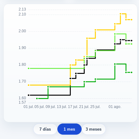
7 días
1 mes
3 meses