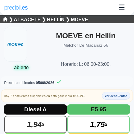
☰
precioil.es
❯
ALBACETE
❯
HELLÍN
❯
MOEVE
MOEVE en Hellín
Melchor De Macanaz 66
Horario: L: 06:00-23:00.
abierto
Precios notificados
05/08/2026
Hay 7 descuentos disponibles en esta gasolinera MOEVE.
Ver descuentos
Precios actuales de combustibles en Hell
Consulta los precios actuales de la gasolinera MOEVE MOEVE 
Diesel A
E5 95
1,94
1,75
5
5