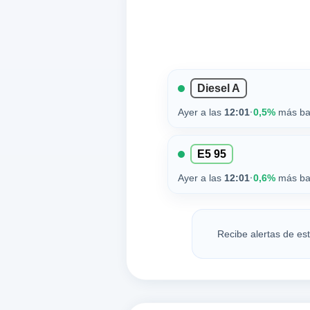
Diesel A
Ayer a las
12:01
·
0,5%
más ba
E5 95
Ayer a las
12:01
·
0,6%
más ba
Recibe alertas de es