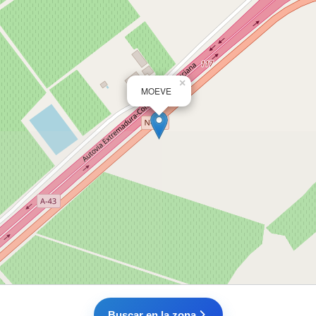
×
MOEVE
Buscar en la zona