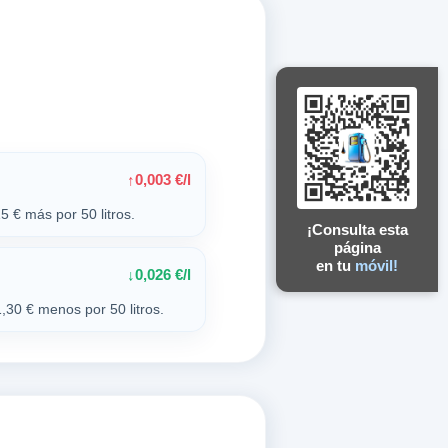
0,003 €/l
↑
5 € más por 50 litros.
¡Consulta esta
página
en tu
móvil!
0,026 €/l
↓
,30 € menos por 50 litros.