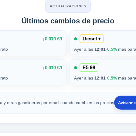
ACTUALIZACIONES
Últimos cambios de precio
0,010 €/l
↓
Diesel +
rato
Ayer a las
12:01
·
0,5%
más bara
0,010 €/l
↓
E5 98
rato
Ayer a las
12:01
·
0,5%
más bara
ta y otras gasolineras por email cuando cambien los precios
Avisarme 