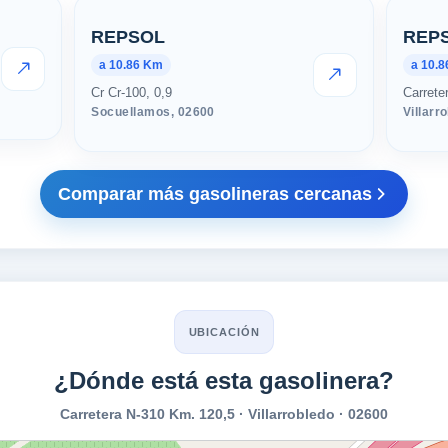
canas en Villarrobledo
REPSOL
REP
a 10.86 Km
a 10.
VER PRECIOS
VER PRECIOS
Cr Cr-100, 0,9
Carrete
Socuellamos,
02600
Villarr
Comparar más gasolineras cercanas
UBICACIÓN
¿Dónde está esta gasolinera?
Carretera N-310 Km. 120,5 · Villarrobledo · 02600