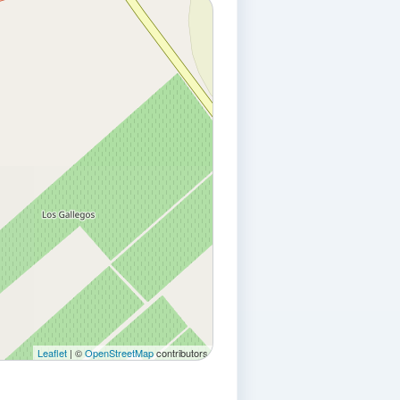
Leaflet
| ©
OpenStreetMap
contributors