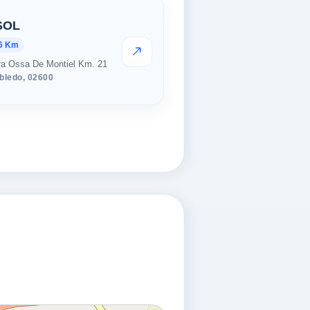
SOL
86 Km
VER PRECIOS
ra Ossa De Montiel Km. 21
obledo,
02600