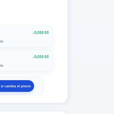
0,010 €/l
↓
to
0,010 €/l
↓
to
si cambia el precio