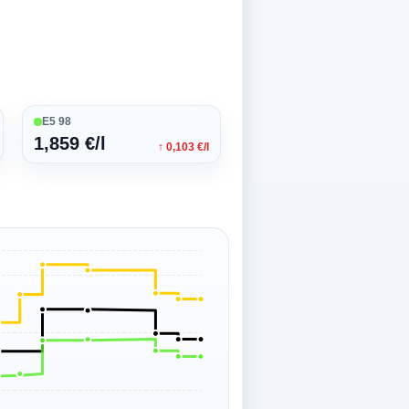
E5 98
1,859 €/l
↑ 0,103 €/l