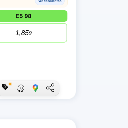
Ver descuentos
onibles: Diesel A, Diesel +, E5 95 y E5 98. Última actualizac
E5 98
1,85
9