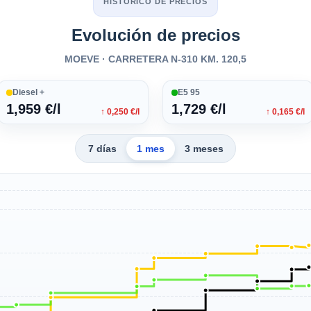
HISTÓRICO DE PRECIOS
Evolución de precios
MOEVE · CARRETERA N-310 KM. 120,5
Diesel +
E5 95
1,959 €/l
1,729 €/l
↑ 0,250 €/l
↑ 0,165 €/l
7 días
1 mes
3 meses