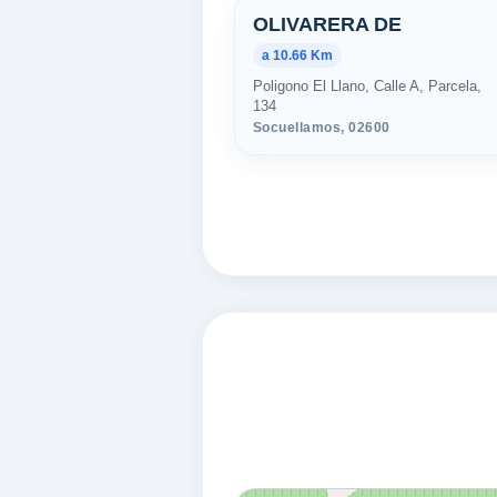
Estaciones cer
OLIVARERA DE
a 10.66 Km
Poligono El Llano, Calle A, Parcela,
134
Socuellamos,
02600