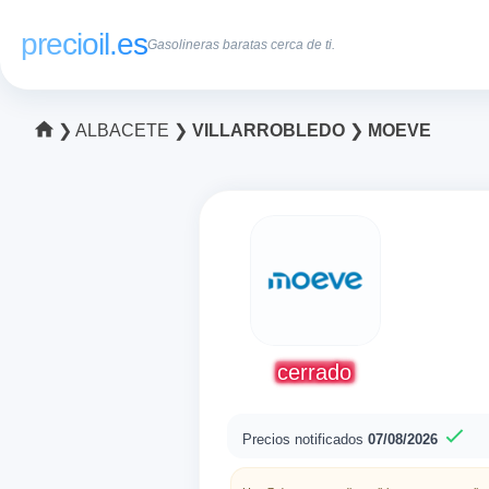
precioil.es
Gasolineras baratas cerca de ti.
❯
ALBACETE
❯
VILLARROBLEDO
❯
MOEVE
cerrado
Precios notificados
07/08/2026