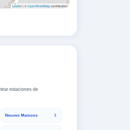
Leaflet
| ©
OpenStreetMap
contributors
trar estaciones de
Neuves Maisons