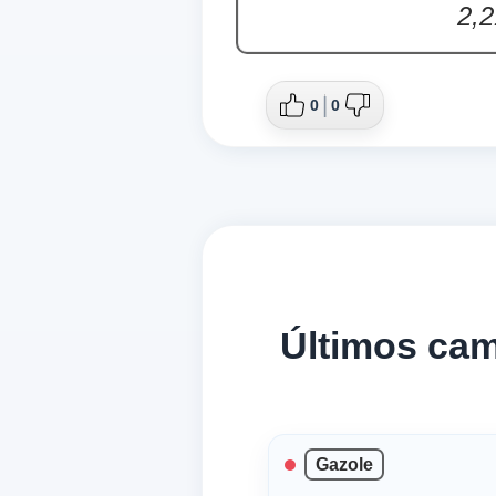
2,2
0
0
Últimos ca
Gazole