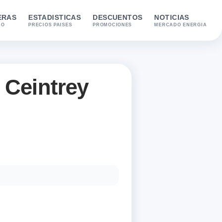
ERAS
ESTADISTICAS
DESCUENTOS
NOTICIAS
IO
PRECIOS PAISES
PROMOCIONES
MERCADO ENERGIA
Ceintrey
ombustibles disponibles: Gazole y SP95. Última actualización