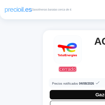
precioil.es
Gasolineras baratas cerca de ti.
A
cerrado
Precios notificados
04/08/2026
Precios actuales de
Consulta los precios actuales d
Gaz