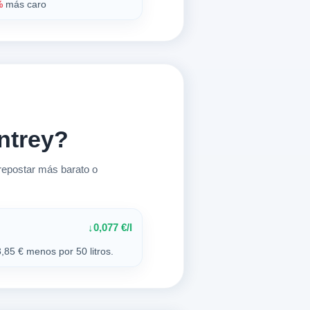
%
más caro
ntrey?
repostar más barato o
0,077 €/l
↓
,85 € menos por 50 litros.