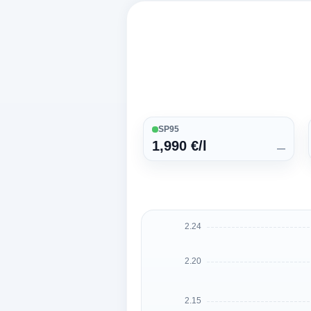
SP95
1,990 €/l
—