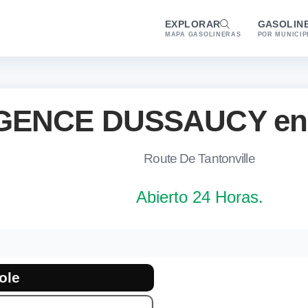
EXPLORAR
GASOLIN
MAPA GASOLINERAS
POR MUNICIP
GENCE DUSSAUCY en 
Route De Tantonville
Abierto 24 Horas.
 combustibles en Ceintrey
e la gasolinera TotalEnergies AGENCE DUSSAUCY en Ceintrey. C
ole