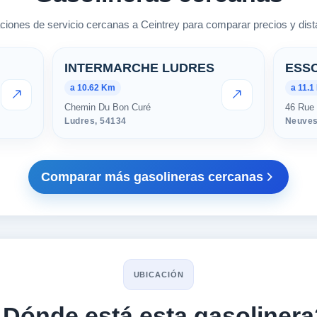
ciones de servicio cercanas a Ceintrey para comparar precios y dista
rcanas en Ceintrey
INTERMARCHE LUDRES
ESS
a 10.62 Km
a 11.1
VER PRECIOS
VER PRECIOS
Chemin Du Bon Curé
46 Rue 
Ludres,
54134
Neuves
Comparar más gasolineras cercanas
UBICACIÓN
¿Dónde está esta gasolinera