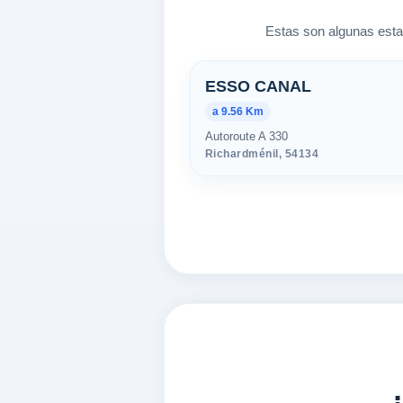
Estas son algunas esta
Estaciones ce
ESSO CANAL
a 9.56 Km
Autoroute A 330
Richardménil,
54134