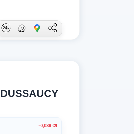
CE DUSSAUCY
0,039 €/l
↑