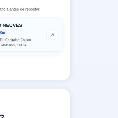
ncia antes de repostar.
O NEUVES
 Km
VER PRECIOS
Du Capitaine Caillon
 Maisons,
54134
?