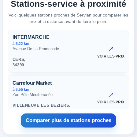
Stations-service à proximité
Voici quelques stations proches de Servian pour comparer les
prix et la distance avant de faire le plein.
Stations proches à Servian
INTERMARCHE
à 5.22 km
Avenue De La Promenade
VOIR LES PRIX
CERS,
34290
Carrefour Market
à 5.55 km
Zae Pôle Méditerranée
VOIR LES PRIX
VILLENEUVE LÈS BÉZIERS,
34290
Comparer plus de stations proches
038. MARANDIS
à 6.43 km