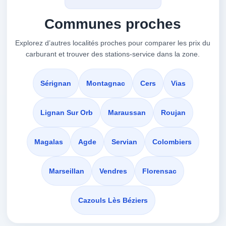
Monts Ramus C.d. 13
Communes proches
VOIR LES PRIX
BESSAN,
34290
Explorez d’autres localités proches pour comparer les prix du
carburant et trouver des stations-service dans la zone.
SUPER
à 7.55 km
1 Avenue Du Mas Viel
Sérignan
Montagnac
Cers
Vias
VOIR LES PRIX
SERVIAN,
34290
Lignan Sur Orb
Maraussan
Roujan
AUCHAN
Magalas
Agde
Servian
Colombiers
à 7.76 km
4 Av De La Voie Domitienne
Marseillan
Vendres
Florensac
VOIR LES PRIX
BÉZIERS,
34290
Cazouls Lès Béziers
ENI BEZIERS
à 7.78 km