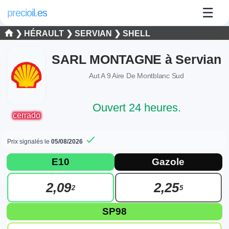
☰
precioil.es
❯
HÉRAULT
❯
SERVIAN
❯
SHELL
SARL MONTAGNE à Servian
Aut A 9 Aire De Montblanc Sud
Ouvert 24 heures.
cerrado
Prix signalés le
05/08/2026
Prix actuels des carburants à Servian
Consultez les prix actuels de la station Shell SARL MONTAGN
E10
Gazole
2,09
2,25
2
5
SP98