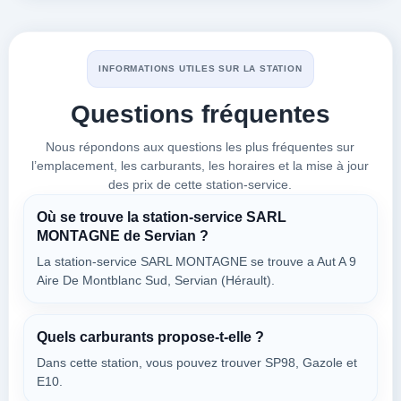
Route De Pezenas
VOIR LES PRIX
BÉZIERS,
34290
INFORMATIONS UTILES SUR LA STATION
Questions fréquentes
EOR VIAS
à 7.85 km
Nous répondons aux questions les plus fréquentes sur
Avenue De Béziers
l’emplacement, les carburants, les horaires et la mise à jour
VOIR LES PRIX
VIAS,
des prix de cette station-service.
34290
Où se trouve la station-service SARL
MONTAGNE de Servian ?
RELAIS DEVEZE
La station-service SARL MONTAGNE se trouve a Aut A 9
à 7.94 km
Aire De Montblanc Sud, Servian (Hérault).
1 Avenue De La Deveze
VOIR LES PRIX
BÉZIERS,
34290
Quels carburants propose-t-elle ?
Dans cette station, vous pouvez trouver SP98, Gazole et
E10.
RELAIS LES