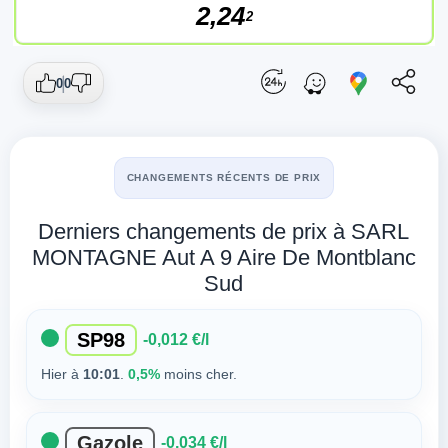
2,24
2
0
0
CHANGEMENTS RÉCENTS DE PRIX
Derniers changements de prix à SARL
MONTAGNE Aut A 9 Aire De Montblanc
Sud
SP98
-0,012 €/l
Hier à
10:01
.
0,5%
moins cher.
Gazole
-0,034 €/l