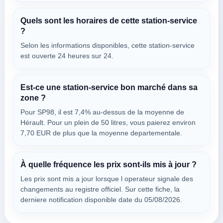
à 8.07 km
5 Avenue De La Voie Domitienne
Quels sont les horaires de cette station-service
VOIR LES PRIX
BÉZIERS,
?
34290
Selon les informations disponibles, cette station-service
est ouverte 24 heures sur 24.
INTERMARCHE VIAS
à 8.12 km
Lieudit Le Granevas
Est-ce une station-service bon marché dans sa
VOIR LES PRIX
zone ?
VIAS,
34290
Pour SP98, il est 7,4% au-dessus de la moyenne de
Hérault. Pour un plein de 50 litres, vous paierez environ
7,70 EUR de plus que la moyenne departementale.
AUCHAN SUPERMARCHÉ
à 8.13 km
Route De Pezenas
À quelle fréquence les prix sont-ils mis à jour ?
VOIR LES PRIX
BÉZIERS,
Les prix sont mis a jour lorsque l operateur signale des
34290
changements au registre officiel. Sur cette fiche, la
derniere notification disponible date du 05/08/2026.
Rechercher à Servian