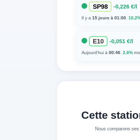
SP98
-0,226 €/l
Il y a
15 jours à 01:00
.
10,2
E10
-0,051 €/l
Aujourd’hui à
00:46
.
2,6%
moi
Cette stati
Nous comparons ses pr