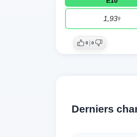
E10
1,93
9
0
0
Derniers cha