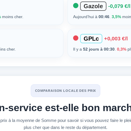
Gazole
-0,079 €/l
%
moins cher.
Aujourd’hui à
00:46
.
3,5%
moin
GPLc
+0,003 €/l
ns cher.
Il y a
52 jours à 00:30
.
0,3%
pl
COMPARAISON LOCALE DES PRIX
on-service est-elle bon march
ix à la moyenne de Somme pour savoir si vous pouvez faire le plein
plus cher que dans le reste du département.