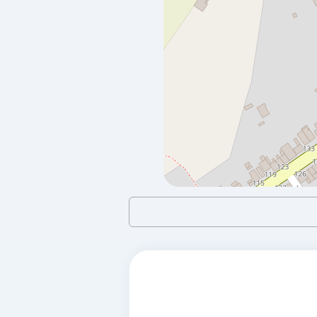
à 12.07 km
Rue De Léalvillers
ACHEUX EN AMIÉNOIS,
80300
ESSO WANCOURT
à 15.48 km
Autoroute Du Nord
FEUILLÈRES,
80300
AUCHAN SUPERMARCH
à 15.75 km
18 Rue Auguste Gindre
CORBIE,
80300