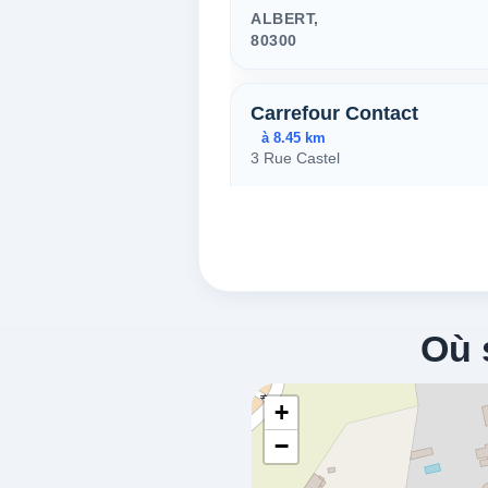
ALBERT,
80300
Carrefour Contact
à 8.45 km
3 Rue Castel
BRAY SUR SOMME,
80300
sarl vanderstraeten
à 8.63 km
Où 
Zi Route D'etinehem
BRAY SUR SOMME,
80300
+
−
INTERMARCHE CONTAC