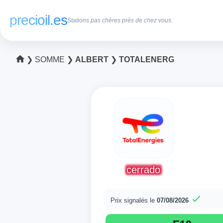
precioil.es
Stations pas chères près de chez vous.
❯
SOMME
❯
ALBERT
❯
TOTALENERG
cerrado
Prix signalés le
07/08/2026
Prix actuels des car
Consultez les prix actuels de la 