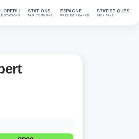
PLORER
STATIONS
ESPAGNE
STATISTIQUES
E STATIONS
PAR COMMUNE
PRES DE FRANCE
PRIX PAYS
bert
nibles : SP98, Gazole, E10 et GPLc. Dernière mise à jour enregis