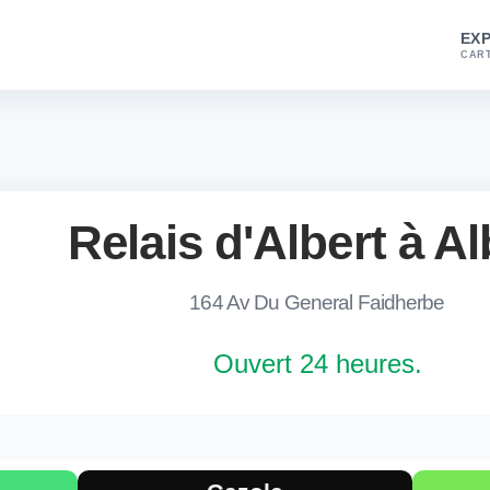
EX
CART
Relais d'Albert à Al
164 Av Du General Faidherbe
Ouvert 24 heures.
burants à Albert
station TotalEnergies Relais d'Albert à Albert. Carburants dispo