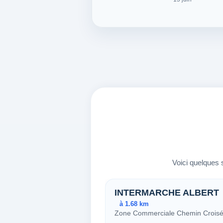
Voici quelques s
Stations proch
INTERMARCHE ALBERT
à 1.68 km
Zone Commerciale Chemin Croisé