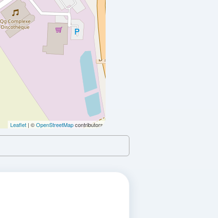
VOIR LES PRIX
VOIR LES PRIX
Leaflet
| ©
OpenStreetMap
contributors
VOIR LES PRIX