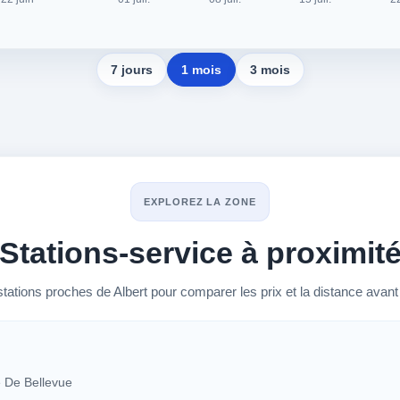
7 jours
1 mois
3 mois
EXPLOREZ LA ZONE
Stations-service à proximit
tations proches de Albert pour comparer les prix et la distance avant d
es à Albert
 De Bellevue