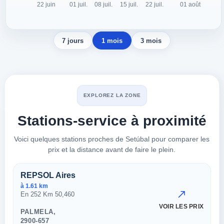
7 jours
1 mois
3 mois
EXPLOREZ LA ZONE
Stations-service à proximité
Voici quelques stations proches de Setúbal pour comparer les
prix et la distance avant de faire le plein.
Stations proches à Setúbal
REPSOL Aires
à 1.61 km
En 252 Km 50,460
VOIR LES PRIX
PALMELA,
2900-657