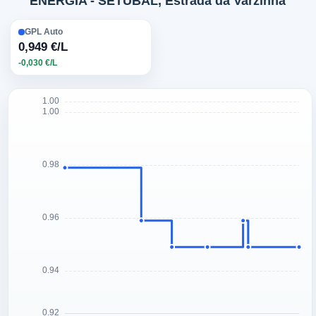
ENERGIA - SETÚBAL, Estrada da Varzinha
GPL Auto
0,949 €/L
-0,030 €/L