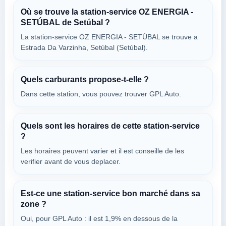
Où se trouve la station-service OZ ENERGIA -
SETÚBAL de Setúbal ?
E.S. AIRES
La station-service OZ ENERGIA - SETÚBAL se trouve a
à 2.25 km
Estrada Da Varzinha, Setúbal (Setúbal).
En 252 Km 14,8
VOIR LES PRIX
AIRES,
2900-657
Quels carburants propose-t-elle ?
Dans cette station, vous pouvez trouver GPL Auto.
PA SETUBAL
à 2.27 km
Estrada Nacional 10 Rio Figueira Setubal
Quels sont les horaires de cette station-service
?
VOIR LES PRIX
SETÚBAL,
Les horaires peuvent varier et il est conseille de les
2900-657
verifier avant de vous deplacer.
E.S. SETUBAL
à 2.27 km
Est-ce une station-service bon marché dans sa
En 10
zone ?
VOIR LES PRIX
RIO FIGUEIRA,
Oui, pour GPL Auto : il est 1,9% en dessous de la