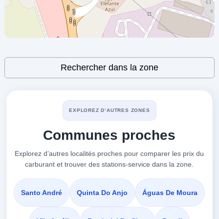
BP Monte
à 1.78 km
Estrada De Algeruz
VOIR LES PRIX
Leaflet
| ©
OpenStreetMap
contributors
SETÚBAL-QUINTA DA CAIADA,
Rechercher dans la zone
2900-657
ES Monte
à 2.04 km
EXPLOREZ D’AUTRES ZONES
Praça Da Independência
Communes proches
VOIR LES PRIX
,
2900-657
Explorez d’autres localités proches pour comparer les prix du
carburant et trouver des stations-service dans la zone.
GALP Bonfim
à 2.04 km
Av. Rodrigues Manito
Santo André
Quinta Do Anjo
Águas De Moura
VOIR LES PRIX
ESTÁDIO DO BONFIM,
2900-657