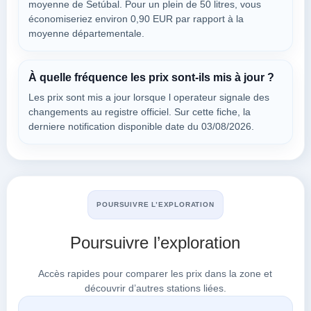
2900-657
moyenne de Setúbal. Pour un plein de 50 litres, vous
économiseriez environ 0,90 EUR par rapport à la
moyenne départementale.
AUCHAN Setúbal
à 2.32 km
Rua Engº Ferreira Dias - (en 10 Vale Do Co...
À quelle fréquence les prix sont-ils mis à jour ?
VOIR LES PRIX
SETÚBAL,
Les prix sont mis a jour lorsque l operateur signale des
2900-657
changements au registre officiel. Sur cette fiche, la
derniere notification disponible date du 03/08/2026.
Rechercher à Setúbal
POURSUIVRE L’EXPLORATION
Poursuivre l’exploration
Accès rapides pour comparer les prix dans la zone et
découvrir d’autres stations liées.