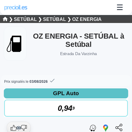
☰
precioil.es
❯
SETÚBAL
❯
SETÚBAL
❯ OZ ENERGIA
OZ ENERGIA - SETÚBAL à
Setúbal
Estrada Da Varzinha
Prix signalés le
03/08/2026
Prix actuels des carburants à Setúbal
Consultez les prix actuels de la station OZ Energia OZ ENER
GPL Auto
0,94
9
0
0