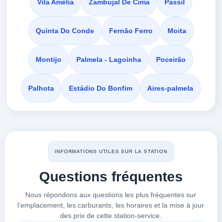
Vila Amélia
Zambujal De Cima
Passil
ESTAÇÃO DE
Quinta Do Conde
Fernão Ferro
Moita
à 2.04 km
Av.rodrigues Manito
Montijo
Palmela - Lagoinha
Poceirão
VOIR LES PRIX
SETÚBAL,
2900-657
Palhota
Estádio Do Bonfim
Aires-palmela
Estação de
à 2.16 km
Av. Infante D. Henrique
VOIR LES PRIX
SETÚBAL,
2900-657
INFORMATIONS UTILES SUR LA STATION
Questions fréquentes
Repsol Aires
à 2.25 km
Nous répondons aux questions les plus fréquentes sur
En 252 Km 14,8
l’emplacement, les carburants, les horaires et la mise à jour
VOIR LES PRIX
PALMELA,
des prix de cette station-service.
2900-657