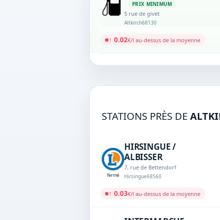
PRIX MINIMUM
5 rue de givet
Altkirch
68130
↑ 0.02
€/l au-dessus de la moyenne
STATIONS PRÈS DE
ALTK
HIRSINGUE /
ALBISSER
7, rue de Bettendorf
fermé
Hirsingue
68560
↑ 0.03
€/l au-dessus de la moyenne