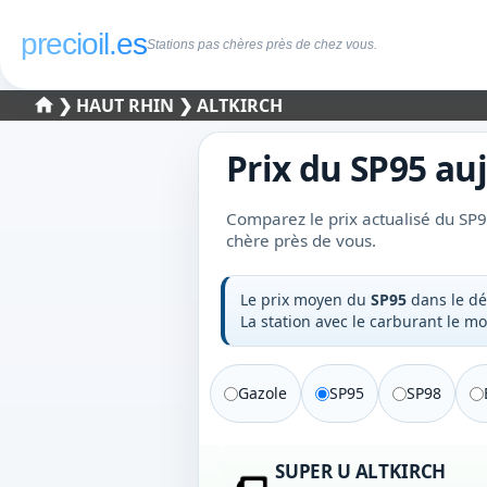
precioil.es
Stations pas chères près de chez vous.
❯
HAUT RHIN
❯ ALTKIRCH
Prix du
SP95
auj
Comparez le prix actualisé du SP95
chère près de vous.
Le prix moyen du
SP95
dans le d
La station avec le carburant le m
Gazole
SP95
SP98
SUPER U ALTKIRCH