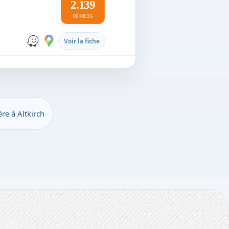
2.139
06/08/26
Voir la fiche
re à Altkirch