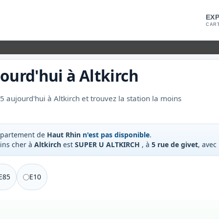
EX
CART
ourd'hui à
Altkirch
 aujourd'hui à Altkirch et trouvez la station la moins
épartement de
Haut Rhin
n'est pas disponible
.
oins cher à
Altkirch
est
SUPER U ALTKIRCH
, à
5 rue de givet
, avec
E85
E10