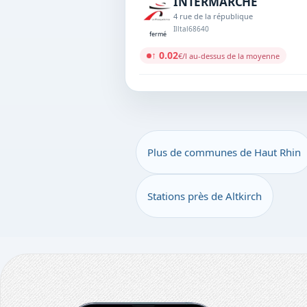
INTERMARCHE
4 rue de la république
Illtal
68640
fermé
↑ 0.02
€/l au-dessus de la moyenne
Plus de communes de Haut Rhin
Stations près de Altkirch