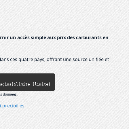
rnir un accès simple aux prix des carburants en
dans ces quatre pays, offrant une source unifiée et
{pagina}&limite={limite}
es données.
i.precioil.es
.