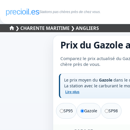
precioil.es
Stations pas chères près de chez vous.
❯
CHARENTE MARITIME
❯ ANGLIERS
Prix du
Gazole
a
Comparez le prix actualisé du Gazo
chère près de vous.
Le prix moyen du
Gazole
dans le
La station avec le carburant le m
Lire plus
SP95
Gazole
SP98