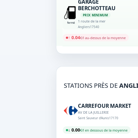
GARAGE
BERCHOTTEAU
PRIX MINIMUM
1 route de la mer
fermé
Angliers
17540
↑ 0.04
€/l au-dessus de la moyenne
STATIONS PRÈS DE
ANGL
CARREFOUR MARKET
AV DE LA JUILLERIE
Saint Sauveur d'Aunis
17170
↓ 0.00
€/l en dessous de la moyenne