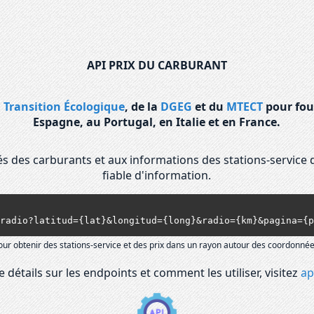
API PRIX DU CARBURANT
a Transition Écologique
, de la
DGEG
et du
MTECT
pour fou
Espagne, au Portugal, en Italie et en France.
isés des carburants et aux informations des stations-service 
fiable d'information.
ones/radio?latitud={lat}&longitud={long}&radio={km}&pagina=
our obtenir des stations-service et des prix dans un rayon autour des coordonné
 détails sur les endpoints et comment les utiliser, visitez
ap