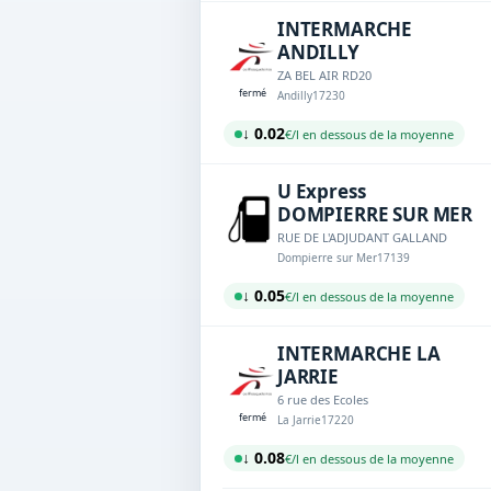
INTERMARCHE
ANDILLY
ZA BEL AIR RD20
fermé
Andilly
17230
↓ 0.02
€/l en dessous de la moyenne
U Express
DOMPIERRE SUR MER
RUE DE L'ADJUDANT GALLAND
Dompierre sur Mer
17139
↓ 0.05
€/l en dessous de la moyenne
INTERMARCHE LA
JARRIE
6 rue des Ecoles
fermé
La Jarrie
17220
↓ 0.08
€/l en dessous de la moyenne