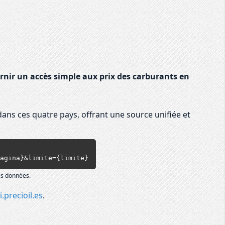
rnir un accès simple aux prix des carburants en
dans ces quatre pays, offrant une source unifiée et
{pagina}&limite={limite}
es données.
i.precioil.es
.