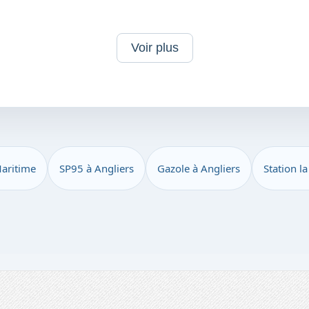
Voir plus
aritime
SP95 à Angliers
Gazole à Angliers
Station l