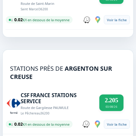
Route de Saint-Marin
Saint Marcel
36200
↓ 0.02
€/l en dessous de la moyenne
Voir la fiche
STATIONS PRÈS DE
ARGENTON SUR
CREUSE
CSF FRANCE STATIONS
2.205
SERVICE
03/08/26
Route de Gargilesse PAUMULE
fermé
Le Pêchereau
36200
↓ 0.02
€/l en dessous de la moyenne
Voir la fiche