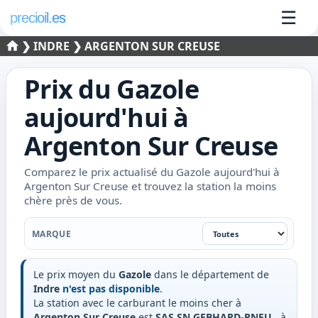
☰
precioil.es
❯
INDRE
❯ ARGENTON SUR CREUSE
Prix du
Gazole
aujourd'hui à
Argenton Sur Creuse
Comparez le prix actualisé du Gazole aujourd'hui à
Argenton Sur Creuse et trouvez la station la moins
chère près de vous.
Marque
MARQUE
Le prix moyen du
Gazole
dans le département de
Indre
n'est pas disponible
.
La station avec le carburant le moins cher à
Argenton Sur Creuse
est
SAS SN GEBHARD-PNEU
, à