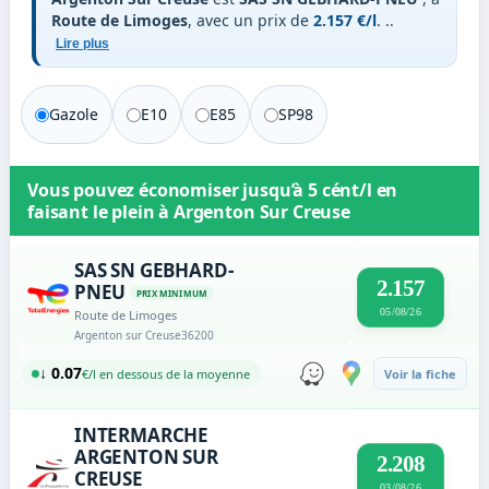
Route de Limoges
, avec un prix de
2.157 €/l
.
..
Lire plus
Gazole
E10
E85
SP98
Vous pouvez économiser jusqu’à
5 cént/l
en
faisant le plein à
Argenton Sur Creuse
SAS SN GEBHARD-
2.157
PNEU
PRIX MINIMUM
05/08/26
Route de Limoges
Argenton sur Creuse
36200
↓ 0.07
€/l en dessous de la moyenne
Voir la fiche
INTERMARCHE
ARGENTON SUR
2.208
CREUSE
03/08/26