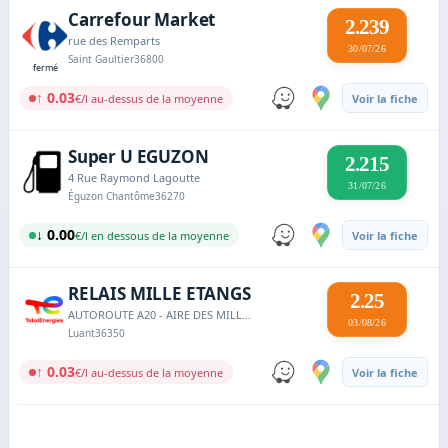
Carrefour Market
2.239
rue des Remparts
30/07/26
Saint Gaultier
36800
fermé
↑ 0.03
€/l au-dessus de la moyenne
Voir la fiche
Super U EGUZON
2.215
4 Rue Raymond Lagoutte
31/07/26
Éguzon Chantôme
36270
↓ 0.00
€/l en dessous de la moyenne
Voir la fiche
RELAIS MILLE ETANGS
2.25
AUTOROUTE A20 - AIRE DES MILLE ETANGS
03/08/26
Luant
36350
↑ 0.03
€/l au-dessus de la moyenne
Voir la fiche