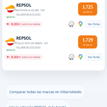
REPSOL
1.725
AUTOVIA A-43 KM. 129
06/08/26
VILLARROBLEDO
2600
abierto
↑ 0.03
€/l sobre la media
Ver ficha
REPSOL
1.729
CALLE DOS DE MAYO, 167
06/08/26
VILLARROBLEDO
2600
abierto
↑ 0.03
€/l sobre la media
Ver ficha
Comparar todas las marcas en Villarrobledo