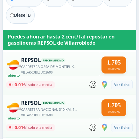
Diesel B
Puedes ahorrar hasta
2 cént/l
al repostar en
gasolineras
REPSOL
de
Villarrobledo
REPSOL
PRECIO MINIMO
1.705
CARRETERA OSSA DE MONTIEL KM. 21
07/08/26
VILLARROBLEDO
2600
abierto
↑ 0.01
€/l sobre la media
Ver ficha
REPSOL
PRECIO MINIMO
1.705
CARRETERA NACIONAL 310 KM. 137,7
07/08/26
VILLARROBLEDO
2600
abierto
↑ 0.01
€/l sobre la media
Ver ficha