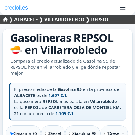
☰
precioil.es
❯
ALBACETE
❯ VILLARROBLEDO
❯ REPSOL
Gasolineras
REPSOL
en
Villarrobledo
Compara el precio actualizado de Gasolina 95 de
REPSOL hoy en Villarrobledo y elige dónde repostar
mejor.
El precio medio de la
Gasolina 95
en la provincia de
ALBACETE
es de
1.697 €/l
.
La gasolinera
REPSOL
más barata en
Villarrobledo
es la
REPSOL
de
CARRETERA OSSA DE MONTIEL KM.
21
con un precio de
1.705 €/l
.
Gasolina 95
Diesel
Gasolina 98
Diesel +