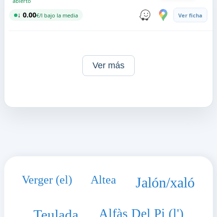
abierto
↓ 0.00
€/l bajo la media
Ver ficha
Ver más
Verger (el)
Altea
Jalón/xaló
Alfàs Del Pi (l')
Teulada