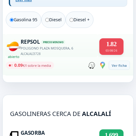
Leer más
Gasolina 95
Diesel
Diesel +
REPSOL
PRECIO MINIMO
1.82
POLIGONO PLAZA MOSQUERA, 6
03/08/26
ALCALALI
3728
abierto
↑ 0.09
€/l sobre la media
Ver ficha
GASOLINERAS CERCA DE
ALCALALÍ
GASORBA
1.699