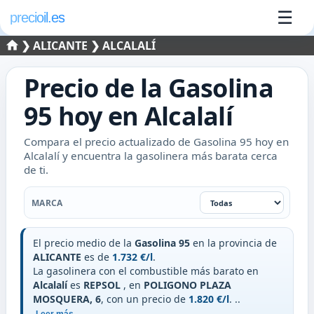
☰
precioil.es
❯
ALICANTE
❯ ALCALALÍ
Precio de la
Gasolina
95
hoy en
Alcalalí
Compara el precio actualizado de Gasolina 95 hoy en
Alcalalí y encuentra la gasolinera más barata cerca
de ti.
Filtrar por marca
MARCA
El precio medio de la
Gasolina 95
en la provincia de
ALICANTE
es de
1.732 €/l
.
La gasolinera con el combustible más barato en
Alcalalí
es
REPSOL
, en
POLIGONO PLAZA
MOSQUERA, 6
, con un precio de
1.820 €/l
.
..