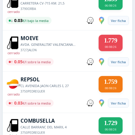
CARRETERA CV-715 KM. 21,5
06/08/26
3790
ORBA
cerrado
↓ 0.03
€/l bajo la media
Ver ficha
MOEVE
1.779
AVDA. GENERALITAT VALENCIANA, 4
08/08/26
3727
JALON
cerrado
↑ 0.05
€/l sobre la media
Ver ficha
REPSOL
1.759
CL AVENIDA JAON CARLES I, 27
08/08/26
3750
PEDREGUER
cerrado
↑ 0.03
€/l sobre la media
Ver ficha
COMBUSELLA
1.729
CALLE BARRANC DEL MARX, 4
06/08/26
3750
PEDREGUER