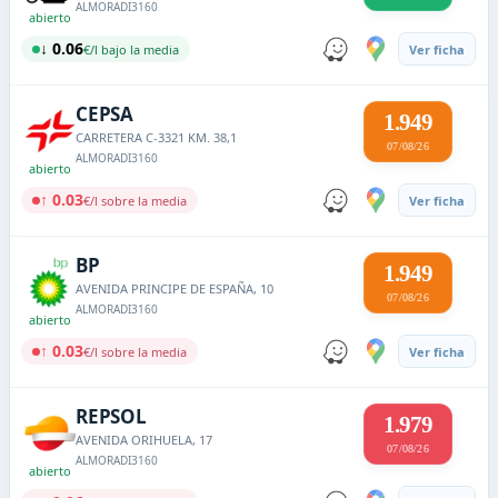
ALMORADI
3160
abierto
↓ 0.06
€/l bajo la media
Ver ficha
CEPSA
1.949
CARRETERA C-3321 KM. 38,1
07/08/26
ALMORADI
3160
abierto
↑ 0.03
€/l sobre la media
Ver ficha
BP
1.949
AVENIDA PRINCIPE DE ESPAÑA, 10
07/08/26
ALMORADI
3160
abierto
↑ 0.03
€/l sobre la media
Ver ficha
REPSOL
1.979
AVENIDA ORIHUELA, 17
07/08/26
ALMORADI
3160
abierto