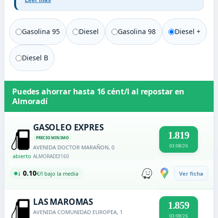
Leer más
Gasolina 95
Diesel
Gasolina 98
Diesel +
Diesel B
Puedes ahorrar hasta
16 cént/l
al repostar en
Almoradí
GASOLEO EXPRES
1.819
PRECIO MINIMO
03/08/26
AVENIDA DOCTOR MARAÑON, 0
abierto
ALMORADI
3160
↓ 0.10
€/l bajo la media
Ver ficha
LAS MAROMAS
1.859
AVENIDA COMUNIDAD EUROPEA, 1
03/08/26