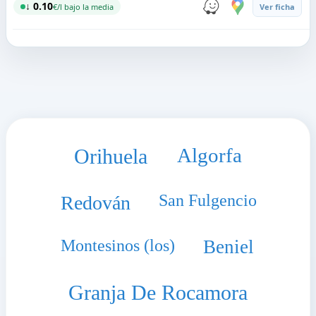
↓ 0.10
€/l bajo la media
Ver ficha
Algorfa
Orihuela
San Fulgencio
Redován
Montesinos (los)
Beniel
Granja De Rocamora