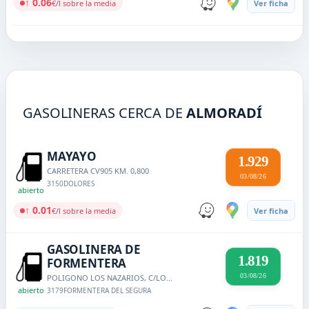
↑ 0.06
€/l sobre la media
Ver ficha
GASOLINERAS CERCA DE
ALMORADÍ
MAYAYO
1.929
CARRETERA CV905 KM. 0,800
03/08/26
3150
DOLORES
abierto
↑ 0.01
€/l sobre la media
Ver ficha
GASOLINERA DE
1.819
FORMENTERA
03/08/26
POLIGONO LOS NAZARIOS, C/LOS NAZARIOS, 8
abierto
3179
FORMENTERA DEL SEGURA