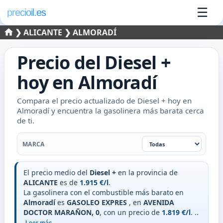
☰
precioil.es
❯
ALICANTE
❯ ALMORADÍ
Precio del
Diesel +
hoy en
Almoradí
Compara el precio actualizado de Diesel + hoy en
Almoradí y encuentra la gasolinera más barata cerca
de ti.
Filtrar por marca
MARCA
El precio medio del
Diesel +
en la provincia de
ALICANTE
es de
1.915 €/l
.
La gasolinera con el combustible más barato en
Almoradí
es
GASOLEO EXPRES
, en
AVENIDA
DOCTOR MARAÑON, 0
, con un precio de
1.819 €/l
.
..