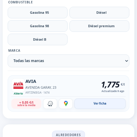
COMBUSTIBLE
Gasolina 95
Diésel
Gasolina 98
Diésel premium
Diésel B
MARCA
AVIA
1
,
775
€/l
AVENIDA GARAY, 23
Actualizado 9 ago
ARTZINIEGA · 1474
Abierto
+ 0,05 €/l
Ver ficha
sobre la media
ALREDEDORES