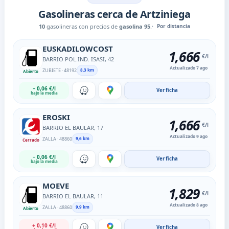
Gasolineras cerca de Artziniega
10
gasolineras con precios de
gasolina 95
.
Por distancia
EUSKADILOWCOST
1
,
666
€/l
BARRIO POL.IND. ISASI, 42
Actualizado 7 ago
ZUBIETE · 48192
8,3 km
Abierto
− 0,06 €/l
Ver ficha
bajo la media
EROSKI
1
,
666
€/l
BARRIO EL BAULAR, 17
Actualizado 9 ago
ZALLA · 48860
9,6 km
Cerrado
− 0,06 €/l
Ver ficha
bajo la media
MOEVE
1
,
829
€/l
BARRIO EL BAULAR, 11
Actualizado 8 ago
ZALLA · 48860
9,9 km
Abierto
+ 0,10 €/l
Ver ficha