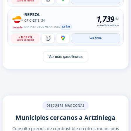
sobre la media
REPSOL
1
,
739
€/l
CR C-6318, 34
Actualizado 8 ago
SANTA CRUZ DE MENA · 9585
9,9 km
Cerrado
+ 0,02 €/l
Ver ficha
sobre la media
Ver más gasolineras
DESCUBRE MÁS ZONAS
Municipios cercanos a Artziniega
Consulta precios de combustible en otros municipios