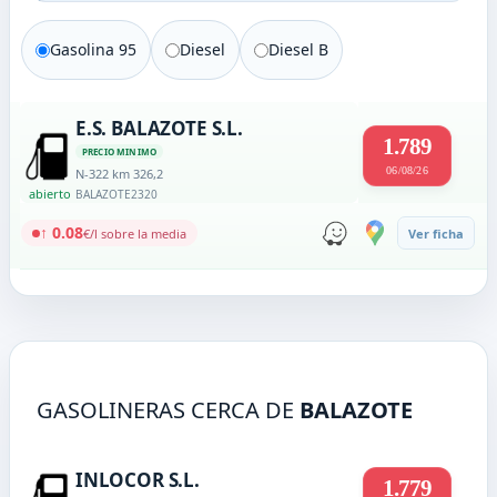
Gasolina 95
Diesel
Diesel B
E.S. BALAZOTE S.L.
1.789
PRECIO MINIMO
06/08/26
N-322 km 326,2
abierto
BALAZOTE
2320
↑ 0.08
€/l sobre la media
Ver ficha
GASOLINERAS CERCA DE
BALAZOTE
INLOCOR S.L.
1.779