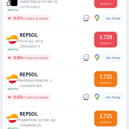
CARRETERA M 313 KM. 50
05/08/26
2327
POZUELO
abierto
↑ 0.07
€/l sobre la media
Ver ficha
REPSOL
1.759
CR N-322, 337,8
06/08/26
2006
ALBACETE
abierto
↑ 0.05
€/l sobre la media
Ver ficha
REPSOL
1.725
AVENIDA PRINCIPE, 2
06/08/26
2328
SANTA ANA
abierto
↑ 0.02
€/l sobre la media
Ver ficha
REPSOL
1.725
CARRETERA 322 KM. 302
06/08/26
2330
JARDIN (EL)
abierto