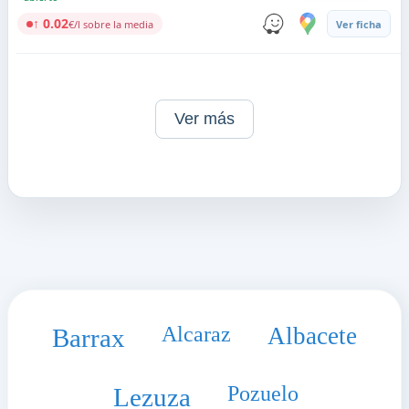
↑ 0.02
€/l sobre la media
Ver ficha
Ver más
Alcaraz
Albacete
Barrax
Pozuelo
Lezuza