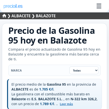
☰
precioil.es
❯
ALBACETE
❯ BALAZOTE
Precio de la
Gasolina
95
hoy en
Balazote
Compara el precio actualizado de Gasolina 95 hoy en
Balazote y encuentra la gasolinera más barata cerca
de ti.
Filtrar por marca
MARCA
El precio medio de la
Gasolina 95
en la provincia de
ALBACETE
es de
1.705 €/l
.
La gasolinera con el combustible más barato en
Balazote
es
E.S. BALAZOTE S.L.
, en
N-322 km 326,2
,
con un precio de
1.789 €/l
.
..
Leer más